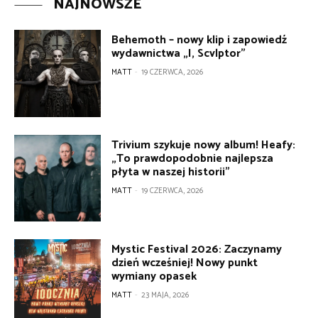
NAJNOWSZE
Behemoth – nowy klip i zapowiedź
wydawnictwa „I, Scvlptor”
MATT
-
19 CZERWCA, 2026
Trivium szykuje nowy album! Heafy:
„To prawdopodobnie najlepsza
płyta w naszej historii”
MATT
-
19 CZERWCA, 2026
Mystic Festival 2026: Zaczynamy
dzień wcześniej! Nowy punkt
wymiany opasek
MATT
-
23 MAJA, 2026