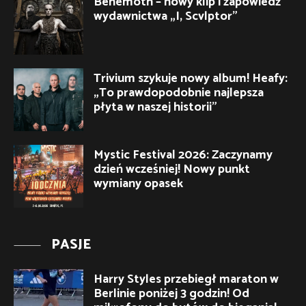
Behemoth – nowy klip i zapowiedź
wydawnictwa „I, Scvlptor”
Trivium szykuje nowy album! Heafy:
„To prawdopodobnie najlepsza
płyta w naszej historii”
Mystic Festival 2026: Zaczynamy
dzień wcześniej! Nowy punkt
wymiany opasek
PASJE
Harry Styles przebiegł maraton w
Berlinie poniżej 3 godzin! Od