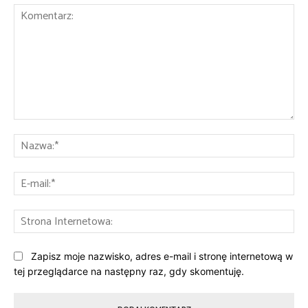
Komentarz:
Na
E-
mai
St
Int
Zapisz moje nazwisko, adres e-mail i stronę internetową w
tej przeglądarce na następny raz, gdy skomentuję.