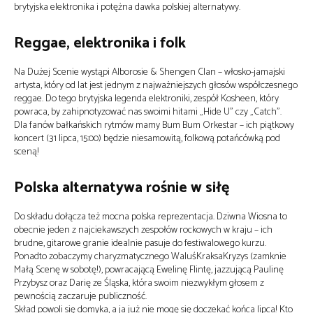
brytyjska elektronika i potężna dawka polskiej alternatywy.
Reggae, elektronika i folk
Na Dużej Scenie wystąpi
Alborosie & Shengen Clan
– włosko-jamajski
artysta, który od lat jest jednym z najważniejszych głosów współczesnego
reggae. Do tego brytyjska legenda elektroniki, zespół
Kosheen
, który
powraca, by zahipnotyzować nas swoimi hitami „Hide U” czy „Catch”.
Dla fanów bałkańskich rytmów mamy
Bum Bum Orkestar
– ich piątkowy
koncert (31 lipca, 15:00) będzie niesamowitą, folkową potańcówką pod
sceną!
Polska alternatywa rośnie w siłę
Do składu dołącza też mocna polska reprezentacja.
Dziwna Wiosna
to
obecnie jeden z najciekawszych zespołów rockowych w kraju – ich
brudne, gitarowe granie idealnie pasuje do festiwalowego kurzu.
Ponadto zobaczymy charyzmatycznego
WaluśKraksaKryzys
(zamknie
Małą Scenę w sobotę!), powracającą
Ewelinę Flintę
, jazzującą
Paulinę
Przybysz
oraz
Darię ze Śląska
, która swoim niezwykłym głosem z
pewnością zaczaruje publiczność.
Skład powoli się domyka, a ja już nie mogę się doczekać końca lipca! Kto