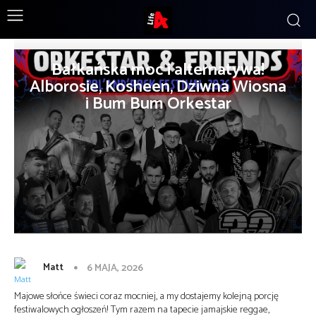
Bałkańska moc i alternatywa!
Alborosie, Kosheen, Dziwna Wiosna
i Bum Bum Orkestar
Matt
6 MAJA, 2026
Majowe słońce świeci coraz mocniej, a my dostajemy kolejną porcję
festiwalowych ogłoszeń! Tym razem na tapecie jamajskie reggae,