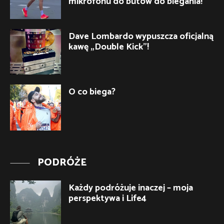
mikrofonu do butów do biegania!
Dave Lombardo wypuszcza oficjalną
kawę „Double Kick”!
O co biega?
PODRÓŻE
Każdy podróżuje inaczej – moja
perspektywa i Life4