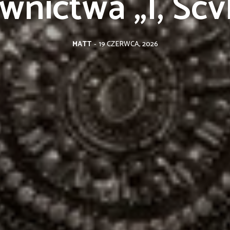
nictwa „I, Scv
MATT
-
19 CZERWCA, 2026