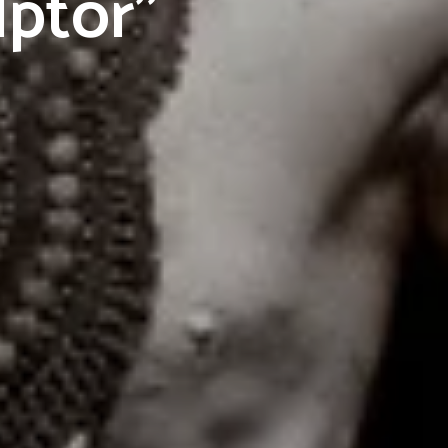
lptor”