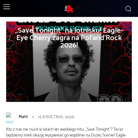
„Save Tonight” na lotnisku! Eagle-
Eye Cherry zagra na Pol’and’Rock
2026!
Matt
15 KWIETNIA, 2026
Kto z nas nie nucił w latach 90. wielkiego hitu „Save Tonight”? Teraz
będziemy mieli okazję wyśpiewać go wspólnie na Dużej Scenie! Eagle-