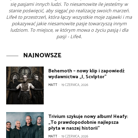
się pasjami innych ludzi. To niesamowite ile jesteśmy w
stanie poświęcić, aby sięgać po realizację swoich marzeń.
Life4 to przestrzeń, która łączy wszystkie moje zajawki i ma
pokazywać jakie niesamowite pasje towarzyszą innym
ludziom. To miejsce, w którym mowa o życiu pasją i dla
pasji - Life4.
NAJNOWSZE
Behemoth – nowy klip i zapowiedź
wydawnictwa „I, Scvlptor”
MATT
-
19 CZERWCA, 2026
Trivium szykuje nowy album! Heafy:
„To prawdopodobnie najlepsza
płyta w naszej historii”
MATT
-
19 CZERWCA, 2026