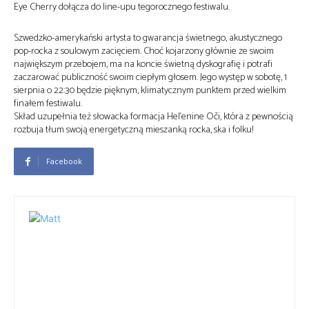
Eye Cherry dołącza do line-upu tegorocznego festiwalu.
Szwedzko-amerykański artysta to gwarancja świetnego, akustycznego
pop-rocka z soulowym zacięciem. Choć kojarzony głównie ze swoim
największym przebojem, ma na koncie świetną dyskografię i potrafi
zaczarować publiczność swoim ciepłym głosem. Jego występ w sobotę, 1
sierpnia o 22:30 będzie pięknym, klimatycznym punktem przed wielkim
finałem festiwalu.
Skład uzupełnia też słowacka formacja
Heľenine Oči
, która z pewnością
rozbuja tłum swoją energetyczną mieszanką rocka, ska i folku!
Facebook