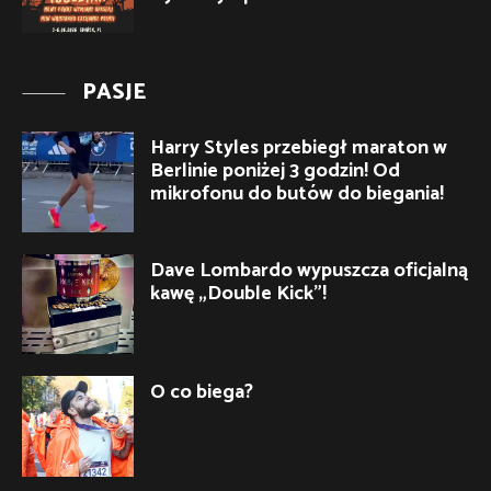
PASJE
Harry Styles przebiegł maraton w
Berlinie poniżej 3 godzin! Od
mikrofonu do butów do biegania!
Dave Lombardo wypuszcza oficjalną
kawę „Double Kick”!
O co biega?