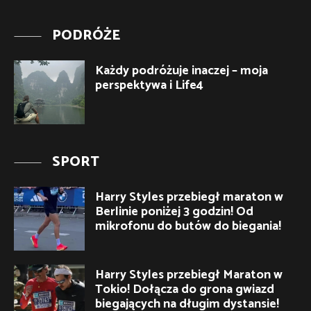
PODRÓŻE
Każdy podróżuje inaczej – moja
perspektywa i Life4
SPORT
Harry Styles przebiegł maraton w
Berlinie poniżej 3 godzin! Od
mikrofonu do butów do biegania!
Harry Styles przebiegł Maraton w
Tokio! Dołącza do grona gwiazd
biegających na długim dystansie!