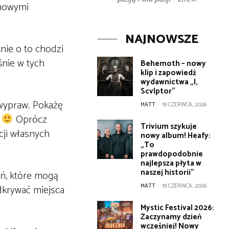
 nowymi
NAJNOWSZE
nie o to chodzi
śnie w tych
Behemoth – nowy
klip i zapowiedź
wydawnictwa „I,
Scvlptor”
 wypraw. Pokażę
MATT
-
19 CZERWCA, 2026
.
Oprócz
Trivium szykuje
cji własnych
nowy album! Heafy:
„To
prawdopodobnie
najlepsza płyta w
naszej historii”
eń, które mogą
MATT
-
19 CZERWCA, 2026
dkrywać miejsca
Mystic Festival 2026:
Zaczynamy dzień
wcześniej! Nowy