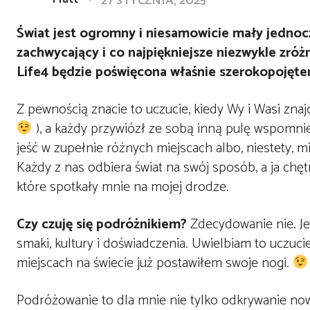
27 STYCZNIA, 2025
Świat jest ogromny i niesamowicie mały jednocze
zachwycający i co najpiękniejsze niezwykle zró
Life4 będzie poświęcona właśnie szerokopojęt
Z pewnością znacie to uczucie, kiedy Wy i Wasi zna
), a każdy przywiózł ze sobą inną pulę wspomnień
jeść w zupełnie różnych miejscach albo, niestety, m
Każdy z nas odbiera świat na swój sposób, a ja chęt
które spotkały mnie na mojej drodze.
Czy czuję się podróżnikiem?
Zdecydowanie nie. Je
smaki, kultury i doświadczenia. Uwielbiam to uczuci
miejscach na świecie już postawiłem swoje nogi.
Podróżowanie to dla mnie nie tylko odkrywanie now