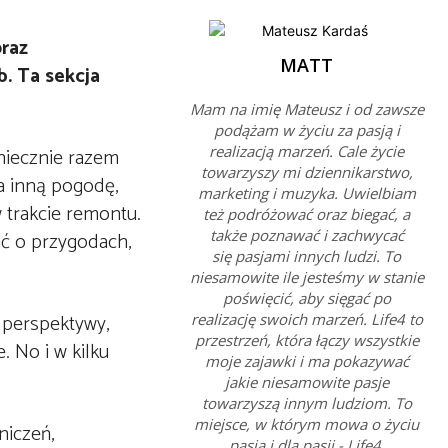
oraz
MATT
b. Ta sekcja
Mam na imię Mateusz i od zawsze
podążam w życiu za pasją i
realizacją marzeń. Cale życie
oniecznie razem
towarzyszy mi dziennikarstwo,
na inną pogodę,
marketing i muzyka. Uwielbiam
w trakcie remontu.
też podróżować oraz biegać, a
także poznawać i zachwycać
ać o przygodach,
się pasjami innych ludzi. To
niesamowite ile jesteśmy w stanie
poświęcić, aby sięgać po
 perspektywy,
realizację swoich marzeń. Life4 to
przestrzeń, która łączy wszystkie
. No i w kilku
moje zajawki i ma pokazywać
jakie niesamowite pasje
towarzyszą innym ludziom. To
miejsce, w którym mowa o życiu
niczeń,
pasją i dla pasji - Life4.