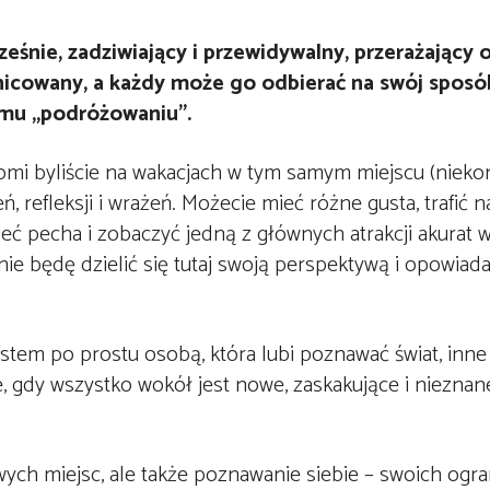
śnie, zadziwiający i przewidywalny, przerażający 
żnicowany, a każdy może go odbierać na swój sposó
emu „podróżowaniu”.
jomi byliście na wakacjach w tym samym miejscu (niek
, refleksji i wrażeń. Możecie mieć różne gusta, trafić 
ieć pecha i zobaczyć jedną z głównych atrakcji akurat 
nie będę dzielić się tutaj swoją perspektywą i opowiad
stem po prostu osobą, która lubi poznawać świat, inne
e, gdy wszystko wokół jest nowe, zaskakujące i nieznane
ych miejsc, ale także poznawanie siebie – swoich ogra