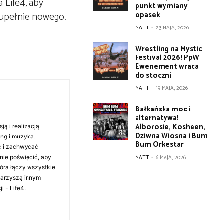
 Life4, aby
punkt wymiany
zupełnie nowego.
opasek
MATT
-
23 MAJA, 2026
Wrestling na Mystic
Festival 2026! PpW
Ewenement wraca
do stoczni
MATT
-
19 MAJA, 2026
Bałkańska moc i
alternatywa!
Alborosie, Kosheen,
ą i realizacją
Dziwna Wiosna i Bum
ing i muzyka.
Bum Orkestar
ć i zachwycać
anie poświęcić, aby
MATT
-
6 MAJA, 2026
tóra łączy wszystkie
warzyszą innym
i - Life4.