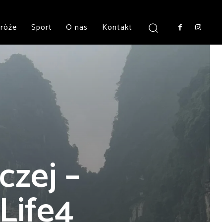
róże
Sport
O nas
Kontakt
czej –
Life4