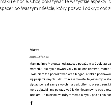
 smaki i emocje. Chcę pokazywać te wszystkie aspekty na
o spacer po Waszym mieście, który pozwoli odkryć coś 
Matt
https://life4.pl/
Mam na imię Mateusz i od zawsze podążam w życiu za pasj
marzeń. Cale życie towarzyszy mi dziennikarstwo, market
Uwielbiam też podróżować oraz biegać, a także poznawa
się pasjami innych ludzi. To niesamowite ile jesteśmy w st
sięgać po realizację swoich marzeń. Life4 to przestrzeń, k
moje zajawki i ma pokazywać jakie niesamowite pasje to
ludziom. To miejsce, w którym mowa o życiu pasją i dla pasj