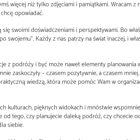
ymś więcej niż tylko zdjęciami i pamiątkami. Wracam z
e chcę opowiadać.
lą się swoimi doświadczeniami i perspektywami. Bo właś
o swojemu”. Każdy z nas patrzy na świat inaczej, i wła
lacje z podróży i być może nawet elementy planowania
e mnie zaskoczyły – czasem pozytywnie, a czasem mniej
ej praktyczną wiedzą, która może pomóc Wam w organiza
ych kulturach, pięknych widokach i mnóstwie wspomni
 od tego, czy planujecie daleką podróż, czy chcecie o
la siebie.