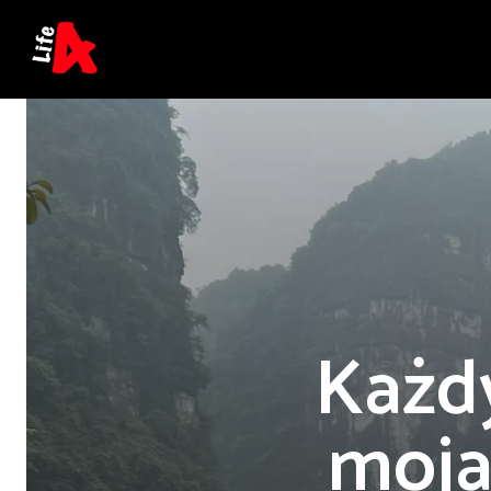
Każdy
moja