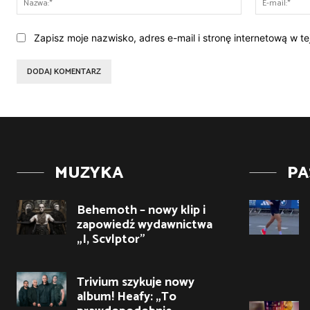
Zapisz moje nazwisko, adres e-mail i stronę internetową w t
MUZYKA
PA
Behemoth – nowy klip i
zapowiedź wydawnictwa
„I, Scvlptor”
Trivium szykuje nowy
album! Heafy: „To