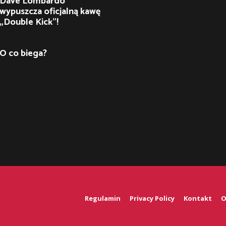
Dave Lombardo
wypuszcza oficjalną kawę
„Double Kick”!
O co biega?
Regulamin
Privacy Policy
Kontakt
O