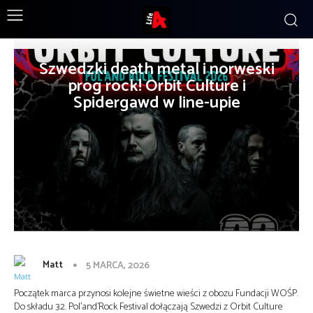
Szwedzki death metal i norweski
prog rock! Orbit Culture i
Spidergawd w line-upie
Matt
5 MARCA, 2026
Początek marca przynosi kolejne świetne wieści z obozu Fundacji WOŚP.
Do składu 32. Pol’and’Rock Festival dołączają Szwedzi z Orbit Culture