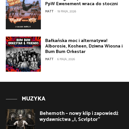
PpW Ewenement wraca do stoczni
MATT
-
19 MAJA, 2026
Bałkańska moc i alternatywa!
Alborosie, Kosheen, Dziwna Wiosna i
Bum Bum Orkestar
MATT
-
6 MAJA, 2026
MUZYKA
Behemoth – nowy klip i zapowiedź
wydawnictwa „I, Scvlptor”