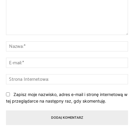
Komentarz:
Na
E-
mai
St
Int
Zapisz moje nazwisko, adres e-mail i stronę internetową w
tej przeglądarce na następny raz, gdy skomentuję.