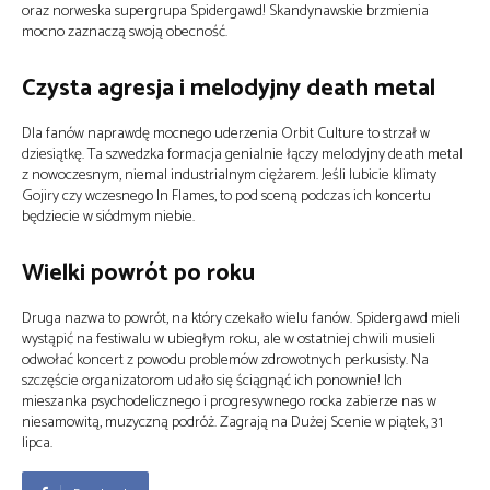
oraz norweska supergrupa Spidergawd! Skandynawskie brzmienia
mocno zaznaczą swoją obecność.
Czysta agresja i melodyjny death metal
Dla fanów naprawdę mocnego uderzenia
Orbit Culture
to strzał w
dziesiątkę. Ta szwedzka formacja genialnie łączy melodyjny death metal
z nowoczesnym, niemal industrialnym ciężarem. Jeśli lubicie klimaty
Gojiry czy wczesnego In Flames, to pod sceną podczas ich koncertu
będziecie w siódmym niebie.
Wielki powrót po roku
Druga nazwa to powrót, na który czekało wielu fanów.
Spidergawd
mieli
wystąpić na festiwalu w ubiegłym roku, ale w ostatniej chwili musieli
odwołać koncert z powodu problemów zdrowotnych perkusisty. Na
szczęście organizatorom udało się ściągnąć ich ponownie! Ich
mieszanka psychodelicznego i progresywnego rocka zabierze nas w
niesamowitą, muzyczną podróż. Zagrają na Dużej Scenie w piątek, 31
lipca.