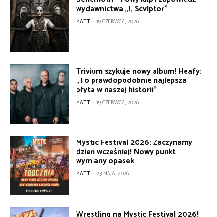
wydawnictwa „I, Scvlptor”
MATT
-
19 CZERWCA, 2026
Trivium szykuje nowy album! Heafy:
„To prawdopodobnie najlepsza
płyta w naszej historii”
MATT
-
19 CZERWCA, 2026
Mystic Festival 2026: Zaczynamy
dzień wcześniej! Nowy punkt
wymiany opasek
MATT
-
23 MAJA, 2026
Wrestling na Mystic Festival 2026!