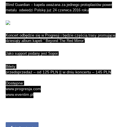
Blind Guardian – kapela uważana za jednego protoplastów power
metalu odwiedzi Polskę już 24 czerwca 2016 roku
Koncert odbędzie się w Progresji i będzie częścią trasy promującej
dziesiąty album
kapeli ” Beyond The Red Mirror”
Jako support podany jest Sopor.
Bilety:
przedsprzedaż – od 125 PLN || w dniu koncertu – 145 PLN
Dostępne:
www.progresja.com
www.eventim.pl