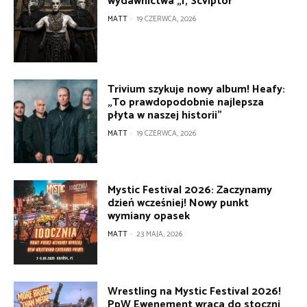
wydawnictwa „I, Scvlptor”
MATT
-
19 CZERWCA, 2026
Trivium szykuje nowy album! Heafy:
„To prawdopodobnie najlepsza
płyta w naszej historii”
MATT
-
19 CZERWCA, 2026
Mystic Festival 2026: Zaczynamy
dzień wcześniej! Nowy punkt
wymiany opasek
MATT
-
23 MAJA, 2026
Wrestling na Mystic Festival 2026!
PpW Ewenement wraca do stoczni