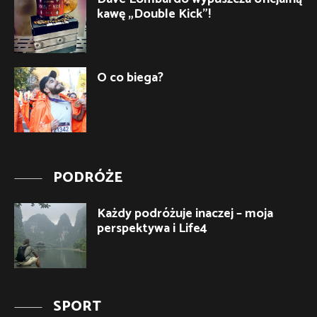
kawę „Double Kick”!
O co biega?
PODRÓŻE
Każdy podróżuje inaczej – moja
perspektywa i Life4
SPORT