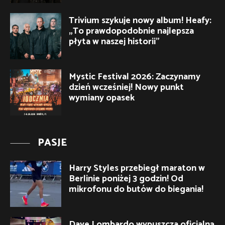
Trivium szykuje nowy album! Heafy:
„To prawdopodobnie najlepsza
płyta w naszej historii”
Mystic Festival 2026: Zaczynamy
dzień wcześniej! Nowy punkt
wymiany opasek
PASJE
Harry Styles przebiegł maraton w
Berlinie poniżej 3 godzin! Od
mikrofonu do butów do biegania!
Dave Lombardo wypuszcza oficjalną