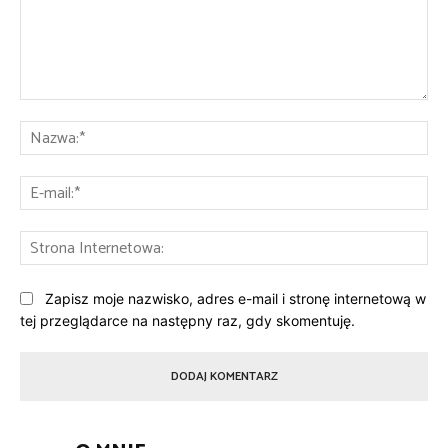
Komentarz:
Na
E-
mai
St
Int
Zapisz moje nazwisko, adres e-mail i stronę internetową w
tej przeglądarce na następny raz, gdy skomentuję.