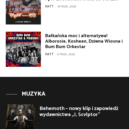
MATT
-
19 MAJA, 2026
Bałkańska moc i alternatywa!
Alborosie, Kosheen, Dziwna Wiosna i
Bum Bum Orkestar
MATT
-
6 MAJA, 2026
MUZYKA
Behemoth – nowy klip i zapowiedź
wydawnictwa „I, Scvlptor”