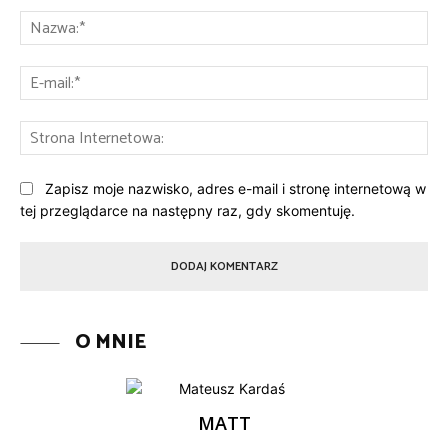
Na
E-
mai
St
Int
Zapisz moje nazwisko, adres e-mail i stronę internetową w
tej przeglądarce na następny raz, gdy skomentuję.
O MNIE
MATT