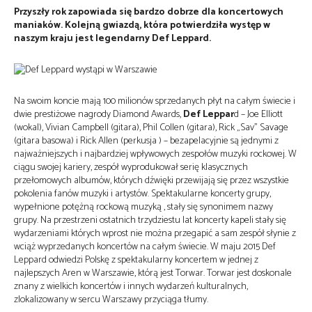
Przyszły rok zapowiada się bardzo dobrze dla koncertowych
maniaków. Kolejną gwiazdą, która potwierdziła występ w
naszym kraju jest legendarny Def Leppard.
Na swoim koncie mają 100 milionów sprzedanych płyt na całym świecie i
dwie prestiżowe nagrody Diamond Awards,
Def Leppar
d – Joe Elliott
(wokal), Vivian Campbell (gitara), Phil Collen (gitara), Rick „Sav” Savage
(gitara basowa) i Rick Allen (perkusja ) – bezapelacyjnie są jednymi z
najważniejszych i najbardziej wpływowych zespołów muzyki rockowej. W
ciągu swojej kariery, zespół wyprodukował serię klasycznych
przełomowych albumów, których dźwięki przewijają się przez wszystkie
pokolenia fanów muzyki i artystów. Spektakularne koncerty grupy,
wypełnione potężną rockową muzyką , stały się synonimem nazwy
grupy. Na przestrzeni ostatnich trzydziestu lat koncerty kapeli stały się
wydarzeniami których wprost nie można przegapić a sam zespół słynie z
wciąż wyprzedanych koncertów na całym świecie. W maju 2015 Def
Leppard odwiedzi Polskę z spektakularny koncertem w jednej z
najlepszych Aren w Warszawie, którą jest Torwar. Torwar jest doskonale
znany z wielkich koncertów i innych wydarzeń kulturalnych,
zlokalizowany w sercu Warszawy przyciąga tłumy.