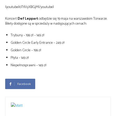
{youtube}0T1IVyXBGjM{/youtube}
Koncert
Def Leppart
odbędzie się 19 maja na warszawskim Torwarze.
Bilety dostępne są w sprzedaży w następujących cenach:
Trybuny – 199 zł – 149 zł
Golden Circle Early Entrance – 249 zł
Golden Circle – 199 zł
Płyta – 149 zł
Niepełnosprawni – 149 zł
Facebook