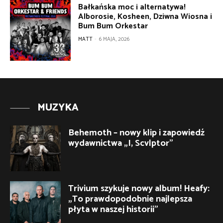
Bałkańska moc i alternatywa!
Alborosie, Kosheen, Dziwna Wiosna i
Bum Bum Orkestar
MATT
-
6 MAJA, 2026
MUZYKA
Behemoth – nowy klip i zapowiedź
wydawnictwa „I, Scvlptor”
Trivium szykuje nowy album! Heafy:
„To prawdopodobnie najlepsza
płyta w naszej historii”