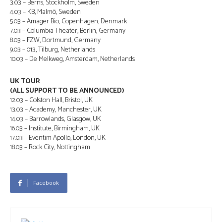
3.03 – Berns, Stockholm, Sweden
4.03 – KB, Malmö, Sweden
5.03 – Amager Bio, Copenhagen, Denmark
7.03 – Columbia Theater, Berlin, Germany
8.03 – FZW, Dortmund, Germany
9.03 – 013, Tilburg, Netherlands
10.03 – De Melkweg, Amsterdam, Netherlands
UK TOUR
(ALL SUPPORT TO BE ANNOUNCED)
12.03 – Colston Hall, Bristol, UK
13.03 – Academy, Manchester, UK
14.03 – Barrowlands, Glasgow, UK
16.03 – Institute, Birmingham, UK
17.03 – Eventim Apollo, London, UK
18.03 – Rock City, Nottingham
Facebook