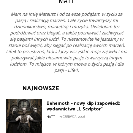
MATT
Mam na imię Mateusz i od zawsze podążam w życiu za
pasją i realizacją marzeń. Cale życie towarzyszy mi
dziennikarstwo, marketing i muzyka. Uwielbiam też
podróżować oraz biegać, a także poznawać i zachwycać
się pasjami innych ludzi. To niesamowite ile jesteśmy w
stanie poświęcić, aby sięgać po realizację swoich marzeń.
Life4 to przestrzeń, która łączy wszystkie moje zajawki i ma
pokazywać jakie niesamowite pasje towarzyszą innym
ludziom. To miejsce, w którym mowa o życiu pasją i dla
pasji - Life4.
NAJNOWSZE
Behemoth – nowy klip i zapowiedź
wydawnictwa „I, Scvlptor”
MATT
-
19 CZERWCA, 2026