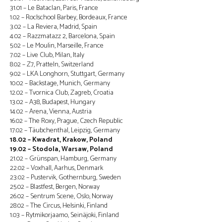
31.01 – Le Bataclan, Paris, France
1.02 – Roclschool Barbey, Bordeaux, France
3.02 – La Reviera, Madrid, Spain
4.02 – Razzmatazz 2, Barcelona, Spain
5.02 – Le Moulin, Marseille, France
7.02 – Live Club, Milan, Italy
8.02 – Z7, Pratteln, Switzerland
9.02 – LKA Longhorn, Stuttgart, Germany
10.02 – Backstage, Munich, Germany
12.02 – Tvornica Club, Zagreb, Croatia
13.02 – A38, Budapest, Hungary
14.02 – Arena, Vienna, Austria
16.02 – The Roxy, Prague, Czech Republic
17.02 – Täubchenthal, Leipzig, Germany
18.02 – Kwadrat, Krakow, Poland
19.02 – Stodola, Warsaw, Poland
21.02 – Grünspan, Hamburg, Germany
22.02 – Voxhall, Aarhus, Denmark
23.02 – Pustervik, Gothernburg, Sweden
25.02 – Blastfest, Bergen, Norway
26.02 – Sentrum Scene, Oslo, Norway
28.02 – The Circus, Helsinki, Finland
1.03 – Rytmikorjaamo, Seinäjoki, Finland