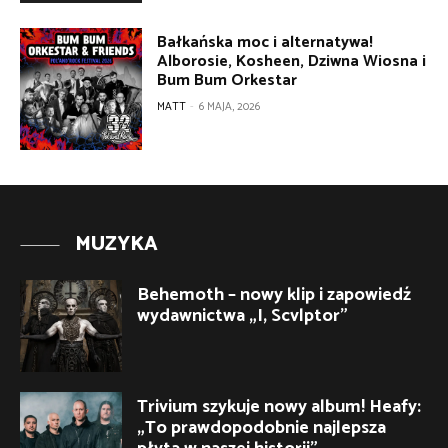
Bałkańska moc i alternatywa!
Alborosie, Kosheen, Dziwna Wiosna i
Bum Bum Orkestar
MATT
-
6 MAJA, 2026
MUZYKA
Behemoth – nowy klip i zapowiedź
wydawnictwa „I, Scvlptor”
Trivium szykuje nowy album! Heafy:
„To prawdopodobnie najlepsza