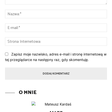
Komentarz:
Na
E-
mai
St
Int
Zapisz moje nazwisko, adres e-mail i stronę internetową w
tej przeglądarce na następny raz, gdy skomentuję.
O MNIE