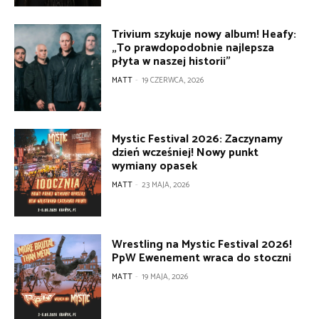
Trivium szykuje nowy album! Heafy:
„To prawdopodobnie najlepsza
płyta w naszej historii”
MATT
-
19 CZERWCA, 2026
Mystic Festival 2026: Zaczynamy
dzień wcześniej! Nowy punkt
wymiany opasek
MATT
-
23 MAJA, 2026
Wrestling na Mystic Festival 2026!
PpW Ewenement wraca do stoczni
MATT
-
19 MAJA, 2026