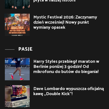
płyta w naszej historii”
Mystic Festival 2026: Zaczynamy
dzień wcześniej! Nowy punkt
wymiany opasek
PASJE
Harry Styles przebiegł maraton w
Berlinie poniżej 3 godzin! Od
mikrofonu do butów do biegania!
Dave Lombardo wypuszcza oficjalną
kawę „Double Kick”!