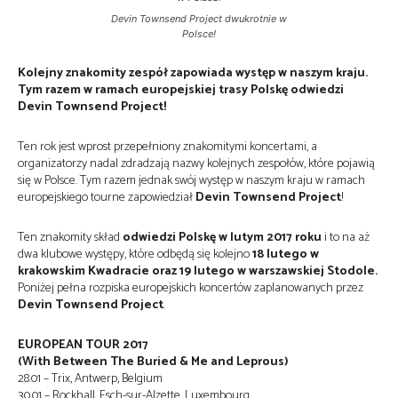
Devin Townsend Project dwukrotnie w
Polsce!
Kolejny znakomity zespół zapowiada występ w naszym kraju.
Tym razem w ramach europejskiej trasy Polskę odwiedzi
Devin Townsend Project!
Ten rok jest wprost przepełniony znakomitymi koncertami, a
organizatorzy nadal zdradzają nazwy kolejnych zespołów, które pojawią
się w Polsce. Tym razem jednak swój występ w naszym kraju w ramach
europejskiego tourne zapowiedział
Devin Townsend Project
!
Ten znakomity skład
odwiedzi Polskę w lutym 2017 roku
i to na aż
dwa klubowe występy, które odbędą się kolejno
18 lutego w
krakowskim Kwadracie oraz 19 lutego w warszawskiej Stodole.
Poniżej pełna rozpiska europejskich koncertów zaplanowanych przez
Devin Townsend Project
.
EUROPEAN TOUR 2017
(With Between The Buried & Me and Leprous)
28.01 – Trix, Antwerp, Belgium
30.01 – Rockhall, Esch-sur-Alzette, Luxembourg