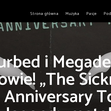
Strona główna
Muzyka
Pasje
Pod
urbed i Megad
owie! „The Sick
 Anniversary T