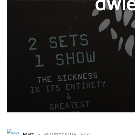
dwie
Matt