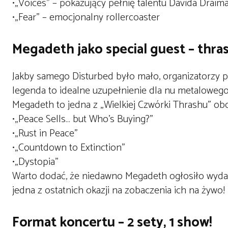
•
„Voices”
– pokazujący pełnię talentu Davida Draim
•
„Fear”
– emocjonalny rollercoaster
Megadeth jako special guest – thr
Jakby samego Disturbed było mało, organizatorzy 
legenda to idealne uzupełnienie dla nu metalowego
Megadeth
to jedna z „Wielkiej Czwórki Thrashu” obok
•
„Peace Sells… but Who’s Buying?”
•
„Rust in Peace”
•
„Countdown to Extinction”
•
„Dystopia”
Warto dodać, że niedawno Megadeth ogłosiło wydani
jedna z ostatnich okazji na zobaczenia ich na żywo!
Format koncertu – 2 sety, 1 show!