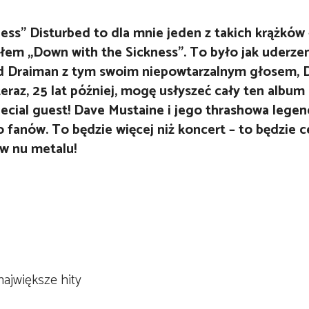
ness” Disturbed to dla mnie jeden z takich krążkó
em „Down with the Sickness”. To było jak uderzeni
id Draiman z tym swoim niepowtarzalnym głosem,
teraz, 25 lat później, mogę usłyszeć cały ten album 
pecial guest! Dave Mustaine i jego thrashowa lege
 fanów. To będzie więcej niż koncert – to będzie c
w nu metalu!
największe hity