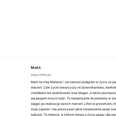
Matt
https://life4.pl/
Mam na imię Mateusz i od zawsze podążam w życiu za pasj
marzeń. Cale życie towarzyszy mi dziennikarstwo, market
Uwielbiam też podróżować oraz biegać, a także poznawa
się pasjami innych ludzi. To niesamowite ile jesteśmy w st
sięgać po realizację swoich marzeń. Life4 to przestrzeń, k
moje zajawki i ma pokazywać jakie niesamowite pasje to
ludziom. To miejsce, w którym mowa o życiu pasją i dla pasj