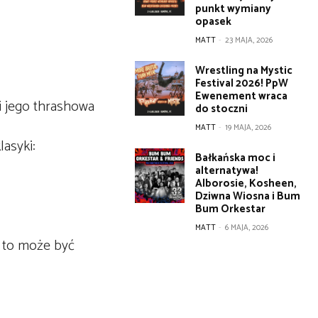
punkt wymiany
opasek
MATT
-
23 MAJA, 2026
Wrestling na Mystic
Festival 2026! PpW
Ewenement wraca
i jego thrashowa
do stoczni
MATT
-
19 MAJA, 2026
lasyki:
Bałkańska moc i
alternatywa!
Alborosie, Kosheen,
Dziwna Wiosna i Bum
Bum Orkestar
MATT
-
6 MAJA, 2026
c to może być