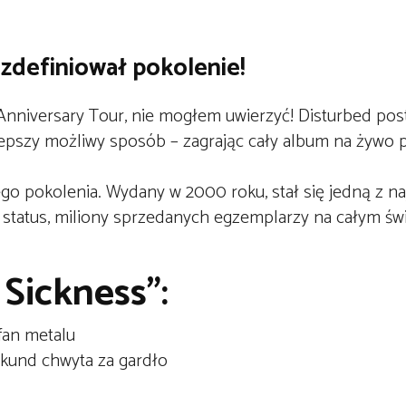
 zdefiniował pokolenie!
Anniversary Tour, nie mogłem uwierzyć!
Disturbed
post
lepszy możliwy sposób – zagrając
cały album na żywo
p
łego pokolenia. Wydany w
2000 roku
, stał się jedną z 
status, miliony sprzedanych egzemplarzy na całym świe
Sickness”:
fan metalu
ekund chwyta za gardło