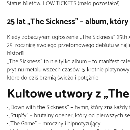
Status biletów:
LOW TICKETS (mało pozostało!)
25 lat „The Sickness” – album, który
Kiedy zobaczyłem ogłoszenie „The Sickness” 25th 
25. rocznicę swojego przełomowego debiutu w naj
historii!
„The Sickness”
to nie tylko album – to manifest ca
płyt nu metalu wszech czasów.
5-krotnie platynowy
które do dziś brzmią świeżo i potężnie.
Kultowe utwory z „The 
•
„Down with the Sickness”
– hymn, który zna każdy 
•
„Stupify”
– brutalny opener, który od pierwszych s
•
„The Game”
– mroczny i hipnotyzujący