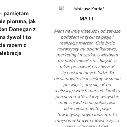
w – pamiętam
MATT
e pioruna, jak
 Dan Donegan z
Mam na imię Mateusz i od zawsze
na żywo! I to
podążam w życiu za pasją i
realizacją marzeń. Cale życie
nda razem z
towarzyszy mi dziennikarstwo,
elebracja
marketing i muzyka. Uwielbiam
też podróżować oraz biegać, a
także poznawać i zachwycać
się pasjami innych ludzi. To
niesamowite ile jesteśmy w stanie
poświęcić, aby sięgać po
realizację swoich marzeń. Life4 to
przestrzeń, która łączy wszystkie
moje zajawki i ma pokazywać
jakie niesamowite pasje
towarzyszą innym ludziom. To
miejsce, w którym mowa o życiu
pasją i dla pasji - Life4.