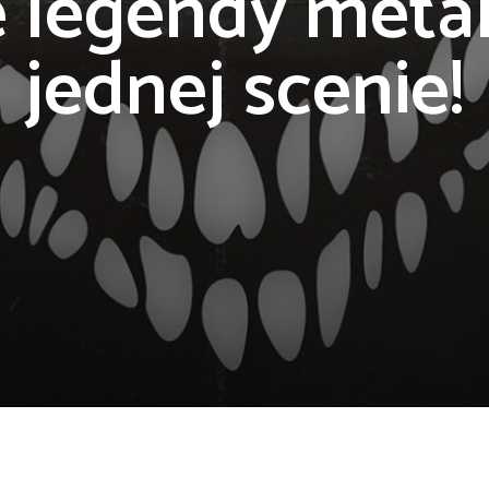
 legendy meta
jednej scenie!