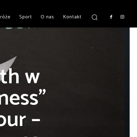
róże
Sport
O nas
Kontakt
eth w
ness”
our –