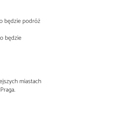
To będzie podróż
To będzie
ejszych miastach
y
Praga
.