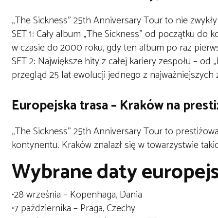
„The Sickness” 25th Anniversary Tour
to nie zwykły
SET 1:
Cały album
„The Sickness”
od początku do koń
w czasie do 2000 roku, gdy ten album po raz pierw
SET 2:
Największe hity z całej kariery zespołu – od 
przegląd 25 lat ewolucji jednego z najważniejszyc
Europejska trasa – Kraków na prestiż
„The Sickness” 25th Anniversary Tour
to prestiżowa
kontynentu.
Kraków
znalazł się w towarzystwie taki
Wybrane daty europejsk
•
28 września
– Kopenhaga, Dania
•
7 października
– Praga, Czechy