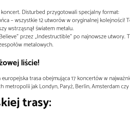
 koncert. Disturbed przygotowali specjalny format:
ca – wszystkie 12 utworów w oryginalnej kolejności! 
szy wstrząsnął światem metalu.
„Believe” przez „Indestructible” po najnowsze utwory. 
h zespołów metalowych.
owej liście!
 europejska trasa obejmująca 17 koncertów w najważni
ch metropolii jak
Londyn
,
Paryż
,
Berlin
,
Amsterdam
cz
iej trasy: