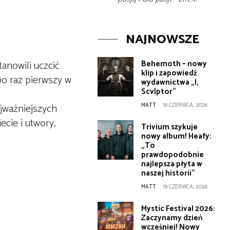
NAJNOWSZE
anowili uczcić
Behemoth – nowy
klip i zapowiedź
o raz pierwszy w
wydawnictwa „I,
Scvlptor”
najważniejszych
MATT
-
19 CZERWCA, 2026
cie i utwory,
Trivium szykuje
nowy album! Heafy:
„To
prawdopodobnie
najlepsza płyta w
naszej historii”
MATT
-
19 CZERWCA, 2026
Mystic Festival 2026:
Zaczynamy dzień
wcześniej! Nowy