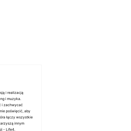
ą i realizacją
ing i muzyka.
ć i zachwycać
anie poświęcić, aby
tóra łączy wszystkie
warzyszą innym
i - Life4.