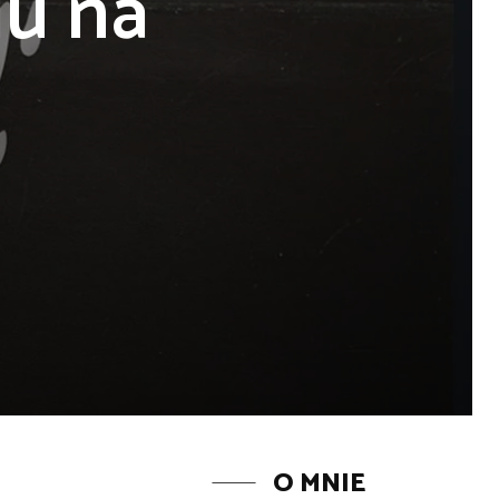
lu na
O MNIE