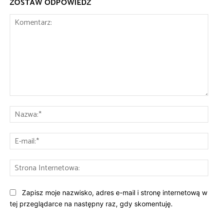
ZOSTAW ODPOWIEDŹ
Komentarz:
Na
E-
mai
St
Int
Zapisz moje nazwisko, adres e-mail i stronę internetową w
tej przeglądarce na następny raz, gdy skomentuję.