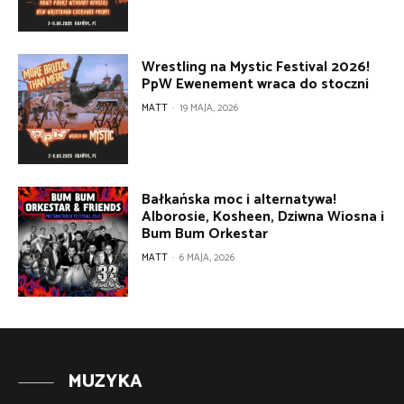
Wrestling na Mystic Festival 2026!
PpW Ewenement wraca do stoczni
MATT
-
19 MAJA, 2026
Bałkańska moc i alternatywa!
Alborosie, Kosheen, Dziwna Wiosna i
Bum Bum Orkestar
MATT
-
6 MAJA, 2026
MUZYKA