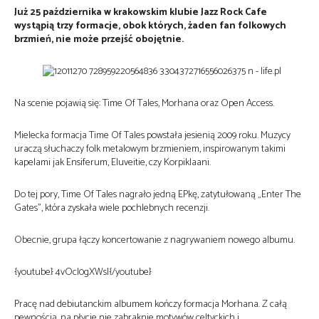
Już 25 października w krakowskim klubie Jazz Rock Cafe
wystąpią trzy formacje, obok których, żaden fan folkowych
brzmień, nie może przejść obojętnie.
Na scenie pojawią się: Time Of Tales, Morhana oraz Open Access.
Mielecka formacja Time Of Tales powstała jesienią 2009 roku. Muzycy
uraczą słuchaczy folk metalowym brzmieniem, inspirowanym takimi
kapelami jak Ensiferum, Eluveitie, czy Korpiklaani.
Do tej pory, Time Of Tales nagrało jedną EPkę, zatytułowaną „Enter The
Gates”, która zyskała wiele pochlebnych recenzji.
Obecnie, grupa łączy koncertowanie z nagrywaniem nowego albumu.
{youtube} 4vOcl0gXWsI{/youtube}
Pracę nad debiutanckim albumem kończy formacja Morhana. Z całą
pewnością, na płycie nie zabraknie motywów celtyckich i