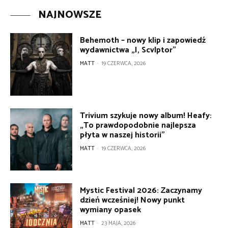
NAJNOWSZE
Behemoth – nowy klip i zapowiedź
wydawnictwa „I, Scvlptor”
MATT
-
19 CZERWCA, 2026
Trivium szykuje nowy album! Heafy:
„To prawdopodobnie najlepsza
płyta w naszej historii”
MATT
-
19 CZERWCA, 2026
Mystic Festival 2026: Zaczynamy
dzień wcześniej! Nowy punkt
wymiany opasek
MATT
-
23 MAJA, 2026