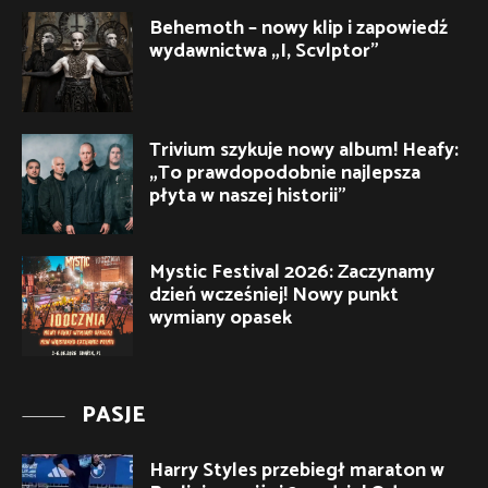
Behemoth – nowy klip i zapowiedź
wydawnictwa „I, Scvlptor”
Trivium szykuje nowy album! Heafy:
„To prawdopodobnie najlepsza
płyta w naszej historii”
Mystic Festival 2026: Zaczynamy
dzień wcześniej! Nowy punkt
wymiany opasek
PASJE
Harry Styles przebiegł maraton w