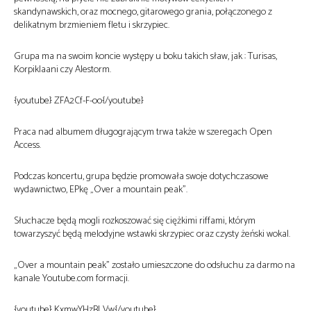
skandynawskich, oraz mocnego, gitarowego grania, połączonego z
delikatnym brzmieniem fletu i skrzypiec.
Grupa ma na swoim koncie występy u boku takich sław, jak : Turisas,
Korpiklaani czy Alestorm.
{youtube} ZFA2Cf-F-oo{/youtube}
Praca nad albumem długogrającym trwa także w szeregach Open
Access.
Podczas koncertu, grupa będzie promowała swoje dotychczasowe
wydawnictwo, EPkę „Over a mountain peak”.
Słuchacze będą mogli rozkoszować się ciężkimi riffami, którym
towarzyszyć będą melodyjne wstawki skrzypiec oraz czysty żeński wokal.
„Over a mountain peak” zostało umieszczone do odsłuchu za darmo na
kanale Youtube.com formacji.
{youtube} KxmwYHzBLVw{/youtube}