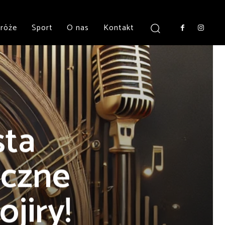
róże
Sport
O nas
Kontakt
sta
yczne
jiry!