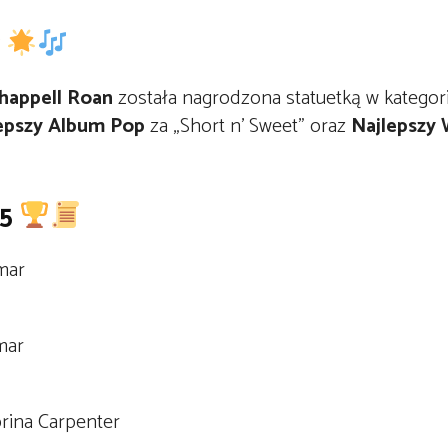
happell Roan
została nagrodzona statuetką w kategor
epszy Album Pop
za „Short n’ Sweet” oraz
Najlepszy
25
mar
mar
brina Carpenter