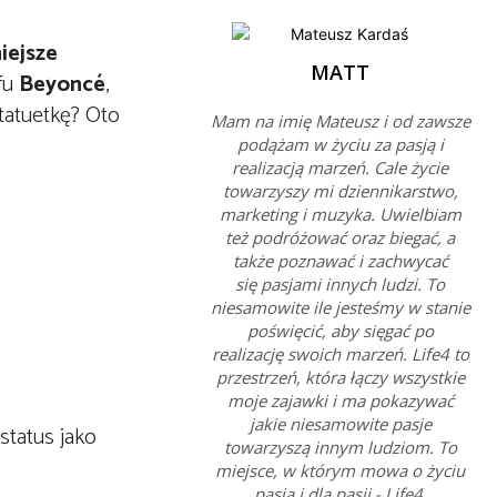
iejsze
MATT
fu
Beyoncé
,
tatuetkę? Oto
Mam na imię Mateusz i od zawsze
podążam w życiu za pasją i
realizacją marzeń. Cale życie
towarzyszy mi dziennikarstwo,
marketing i muzyka. Uwielbiam
też podróżować oraz biegać, a
także poznawać i zachwycać
się pasjami innych ludzi. To
niesamowite ile jesteśmy w stanie
poświęcić, aby sięgać po
realizację swoich marzeń. Life4 to
przestrzeń, która łączy wszystkie
moje zajawki i ma pokazywać
jakie niesamowite pasje
status jako
towarzyszą innym ludziom. To
miejsce, w którym mowa o życiu
pasją i dla pasji - Life4.