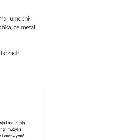
amar umocnił
niła, że metal
tarzach!
ą i realizacją
ing i muzyka.
ć i zachwycać