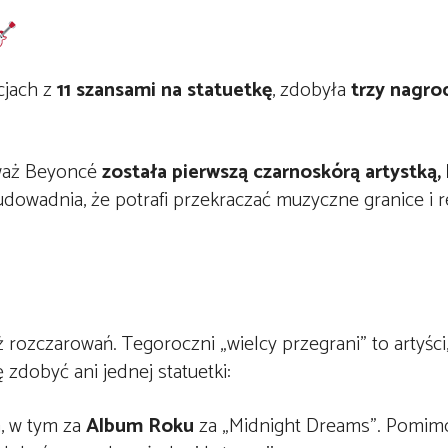
cjach z
11 szansami na statuetkę
, zdobyła
trzy nagro
waż Beyoncé
została pierwszą czarnoskórą artystką,
 udowadnia, że potrafi przekraczać muzyczne granice i 
 rozczarowań. Tegoroczni „wielcy przegrani” to artyści,
 zdobyć ani jednej statuetki:
, w tym za
Album Roku
za „Midnight Dreams”. Pomim