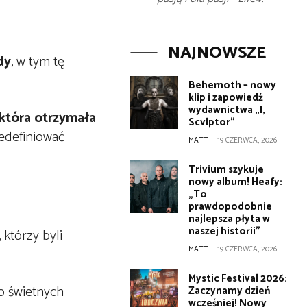
NAJNOWSZE
dy
, w tym tę
Behemoth – nowy
klip i zapowiedź
wydawnictwa „I,
 która otrzymała
Scvlptor”
redefiniować
MATT
-
19 CZERWCA, 2026
Trivium szykuje
nowy album! Heafy:
„To
prawdopodobnie
najlepsza płyta w
naszej historii”
 którzy byli
MATT
-
19 CZERWCA, 2026
Mystic Festival 2026:
o świetnych
Zaczynamy dzień
wcześniej! Nowy