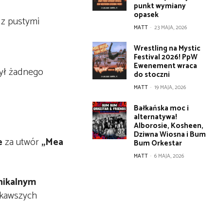
punkt wymiany
opasek
 z pustymi
MATT
-
23 MAJA, 2026
Wrestling na Mystic
Festival 2026! PpW
Ewenement wraca
był żadnego
do stoczni
MATT
-
19 MAJA, 2026
Bałkańska moc i
alternatywa!
Alborosie, Kosheen,
Dziwna Wiosna i Bum
e
za utwór
„Mea
Bum Orkestar
MATT
-
6 MAJA, 2026
nikalnym
iekawszych