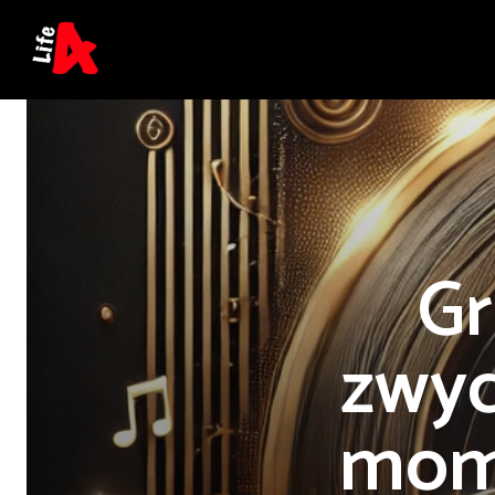
Gr
zwyc
mome