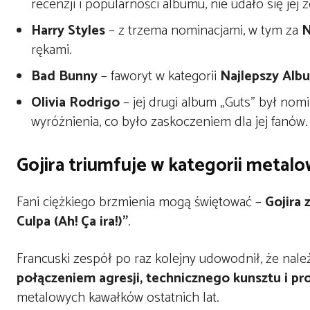
recenzji i popularności albumu, nie udało się jej
Harry Styles
– z trzema nominacjami, w tym za
N
rękami.
Bad Bunny
– faworyt w kategorii
Najlepszy Alb
Olivia Rodrigo
– jej drugi album „Guts” był nom
wyróżnienia, co było zaskoczeniem dla jej fanów.
Gojira triumfuje w kategorii metalo
Fani ciężkiego brzmienia mogą świętować –
Gojira
Culpa (Ah! Ça ira!)”
.
Francuski zespół po raz kolejny udowodnił, że nale
połączeniem agresji, technicznego kunsztu i 
metalowych kawałków ostatnich lat.