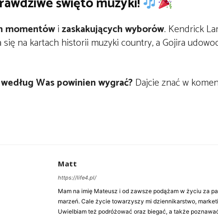
awdziwe święto muzyki!
ch momentów
i
zaskakujących wyborów
. Kendrick L
się na kartach historii muzyki country, a Gojira udowod
o według Was powinien wygrać?
Dajcie znać w komen
Matt
https://life4.pl/
Mam na imię Mateusz i od zawsze podążam w życiu za pasj
marzeń. Cale życie towarzyszy mi dziennikarstwo, market
Uwielbiam też podróżować oraz biegać, a także poznawa