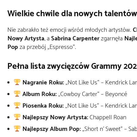
Wielkie chwile dla nowych talentów
Nie zabrakło też emocji wśród młodych artystów.
C
Nowy Artysta
, a
Sabrina Carpenter
zgarnęła
Najl
Pop
za przebój „Espresso”.
Pełna lista zwycięzców Grammy 20
Nagranie Roku:
„Not Like Us” – Kendrick La
Album Roku:
„Cowboy Carter” – Beyoncé
Piosenka Roku:
„Not Like Us” – Kendrick La
Najlepszy Nowy Artysta:
Chappell Roan
Najlepszy Album Pop:
„Short n’ Sweet” – Sa