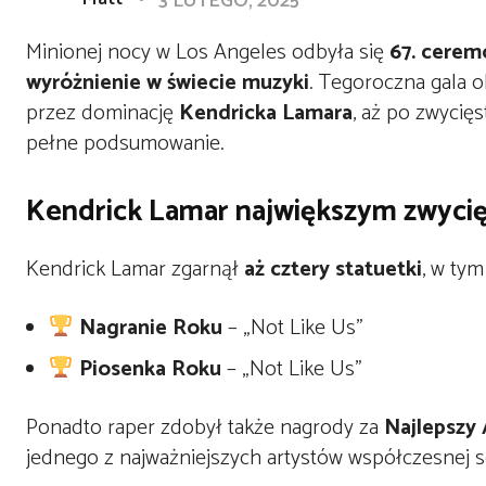
3 LUTEGO, 2025
Minionej nocy w Los Angeles odbyła się
67. cerem
wyróżnienie w świecie muzyki
. Tegoroczna gala 
przez dominację
Kendricka Lamara
, aż po zwycię
pełne podsumowanie.
Kendrick Lamar największym zwycię
Kendrick Lamar zgarnął
aż cztery statuetki
, w ty
Nagranie Roku
– „Not Like Us”
Piosenka Roku
– „Not Like Us”
Ponadto raper zdobył także nagrody za
Najlepszy
jednego z najważniejszych artystów współczesnej 