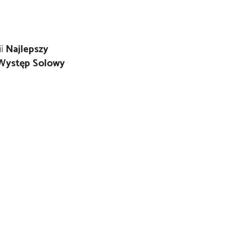
ii
Najlepszy
 Występ Solowy