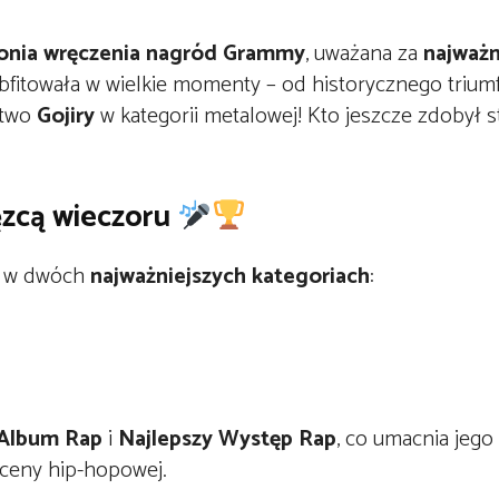
onia wręczenia nagród Grammy
, uważana za
najważn
obfitowała w wielkie momenty – od historycznego trium
stwo
Gojiry
w kategorii metalowej! Kto jeszcze zdobył s
zcą wieczoru
m w dwóch
najważniejszych kategoriach
:
 Album Rap
i
Najlepszy Występ Rap
, co umacnia jego 
sceny hip-hopowej.