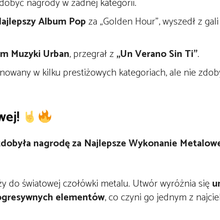
 zdobyć nagrody w żadnej kategorii.
ajlepszy Album Pop
za „Golden Hour”, wyszedł z gali
um Muzyki Urban
, przegrał z
„Un Verano Sin Ti”
.
inowany w kilku prestiżowych kategoriach, ale nie zdo
wej!
 zdobyła nagrodę za Najlepsze Wykonanie Metalow
ży do światowej czołówki metalu. Utwór wyróżnia się
u
progresywnych elementów
, co czyni go jednym z najc