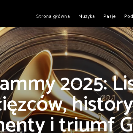
Strona główna
Muzyka
Pasje
Pod
ammy 2025: Li
ięzców, histor
nty i triumf Go