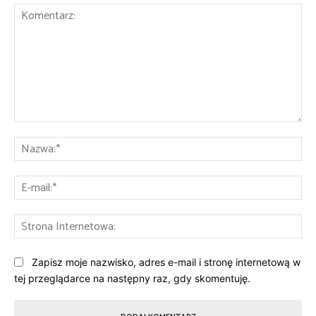
Komentarz:
Na
E-
mai
St
Int
Zapisz moje nazwisko, adres e-mail i stronę internetową w
tej przeglądarce na następny raz, gdy skomentuję.