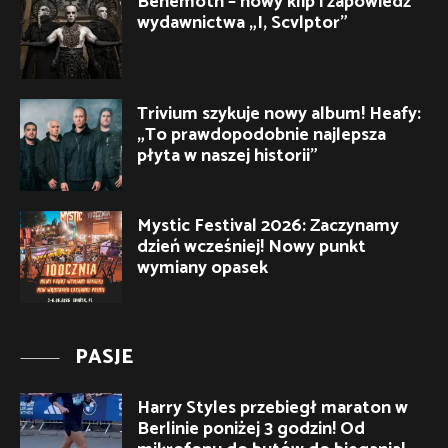
Behemoth – nowy klip i zapowiedź
wydawnictwa „I, Scvlptor”
Trivium szykuje nowy album! Heafy:
„To prawdopodobnie najlepsza
płyta w naszej historii”
Mystic Festival 2026: Zaczynamy
dzień wcześniej! Nowy punkt
wymiany opasek
PASJE
Harry Styles przebiegł maraton w
Berlinie poniżej 3 godzin! Od