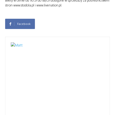
Bilety w cenie od 110 zł do 149 zł dostępne w sprzedaży za pośrednictwem
stron www.stodola.pl i www.livenation.pl.
Facebook