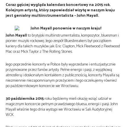
Coraz gęściej wygląda kalendarz koncertowy na 2015 rok.
Kolejnym artystą, który zapowiedział wizytę w naszym kraju
jest genialny multiinstrumentalista – John Mayall.
John Mayall
to brytyjski multiinstrumentalista, kompozytor, bluesman i
pionier muzyki rockowej. Jego zespół Bluesbreakers był początkiem
kariery dla takich muzyków jak: Eric Clapton, Mick Fleetwood z Fleetwood
Mac oraz Mick Taylor z The Rolling Stones.
Jego poprzednie koncerty w Polsce były wyprzedane i entuzjastycznie
przyjmowane przez fanów artysty. Pełne energii i pasji, z wyjątkową
atmosferą i doskonałym kontaktem z publicznością, koncerty Mayalla są
niezmiennie niezapomnianym przeżyciem i tego oczekujemy również
po październikowym koncercie we Wrocławiu.
30 października 2015
roku będziemy mieli okazję wziąć udział w
magicznym koncercie pełnym prawdziwego bluesa, energii i pasji. John
Mayall właśnie tego dnia wystąpi we Wrocławiu w Sali Audytoryjnej
WCK.