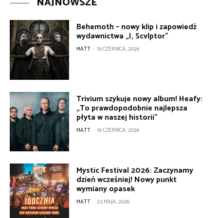
NAJNOWSZE
Behemoth – nowy klip i zapowiedź
wydawnictwa „I, Scvlptor”
MATT
-
19 CZERWCA, 2026
Trivium szykuje nowy album! Heafy:
„To prawdopodobnie najlepsza
płyta w naszej historii”
MATT
-
19 CZERWCA, 2026
Mystic Festival 2026: Zaczynamy
dzień wcześniej! Nowy punkt
wymiany opasek
MATT
-
23 MAJA, 2026