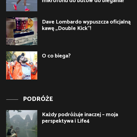
mikrofonu do butów do biegania!
Dave Lombardo wypuszcza oficjalną
kawę „Double Kick”!
O co biega?
PODRÓŻE
Każdy podróżuje inaczej – moja
perspektywa i Life4