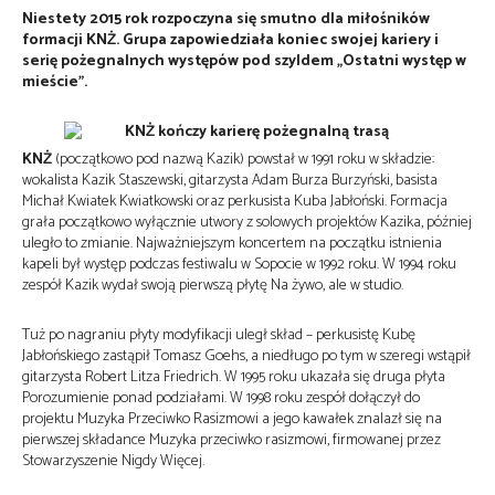
Niestety 2015 rok rozpoczyna się smutno dla miłośników
formacji KNŻ. Grupa zapowiedziała koniec swojej kariery i
serię pożegnalnych występów pod szyldem „Ostatni występ w
mieście”.
KNŻ
(początkowo pod nazwą Kazik) powstał w 1991 roku w składzie:
wokalista Kazik Staszewski, gitarzysta Adam Burza Burzyński, basista
Michał Kwiatek Kwiatkowski oraz perkusista Kuba Jabłoński. Formacja
grała początkowo wyłącznie utwory z solowych projektów Kazika, później
uległo to zmianie. Najważniejszym koncertem na początku istnienia
kapeli był występ podczas festiwalu w Sopocie w 1992 roku. W 1994 roku
zespół Kazik wydał swoją pierwszą płytę Na żywo, ale w studio.
Tuż po nagraniu płyty modyfikacji uległ skład – perkusistę Kubę
Jabłońskiego zastąpił Tomasz Goehs, a niedługo po tym w szeregi wstąpił
gitarzysta Robert Litza Friedrich. W 1995 roku ukazała się druga płyta
Porozumienie ponad podziałami. W 1998 roku zespół dołączył do
projektu Muzyka Przeciwko Rasizmowi a jego kawałek znalazł się na
pierwszej składance Muzyka przeciwko rasizmowi, firmowanej przez
Stowarzyszenie Nigdy Więcej.