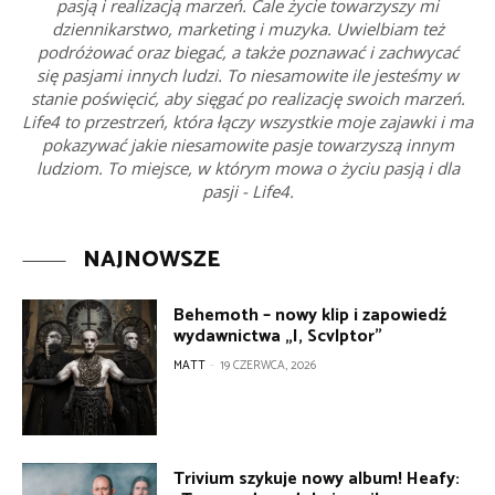
pasją i realizacją marzeń. Cale życie towarzyszy mi
dziennikarstwo, marketing i muzyka. Uwielbiam też
podróżować oraz biegać, a także poznawać i zachwycać
się pasjami innych ludzi. To niesamowite ile jesteśmy w
stanie poświęcić, aby sięgać po realizację swoich marzeń.
Life4 to przestrzeń, która łączy wszystkie moje zajawki i ma
pokazywać jakie niesamowite pasje towarzyszą innym
ludziom. To miejsce, w którym mowa o życiu pasją i dla
pasji - Life4.
NAJNOWSZE
Behemoth – nowy klip i zapowiedź
wydawnictwa „I, Scvlptor”
MATT
-
19 CZERWCA, 2026
Trivium szykuje nowy album! Heafy: