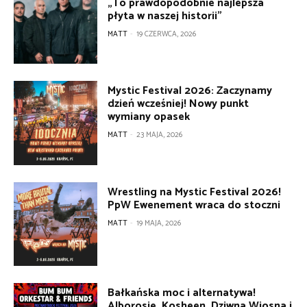
„To prawdopodobnie najlepsza
płyta w naszej historii”
MATT
-
19 CZERWCA, 2026
Mystic Festival 2026: Zaczynamy
dzień wcześniej! Nowy punkt
wymiany opasek
MATT
-
23 MAJA, 2026
Wrestling na Mystic Festival 2026!
PpW Ewenement wraca do stoczni
MATT
-
19 MAJA, 2026
Bałkańska moc i alternatywa!
Alborosie, Kosheen, Dziwna Wiosna i