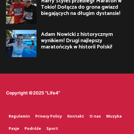
Harry Styles przebiegł Maraton w
Tokio! Dołącza do grona gwiazd
biegających na długim dystansie!
Adam Nowicki z historycznym
wynikiem! Drugi najlepszy
maratończyk w historii Polski!
Copyright ©2025 "Life4"
Regulamin
Privacy Policy
Kontakt
O nas
Muzyka
Pasje
Podróże
Sport