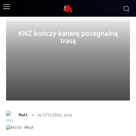
KNŻ kończy karierę pożegnalną
trasą
Matt
16 STYCZNIA, 2015