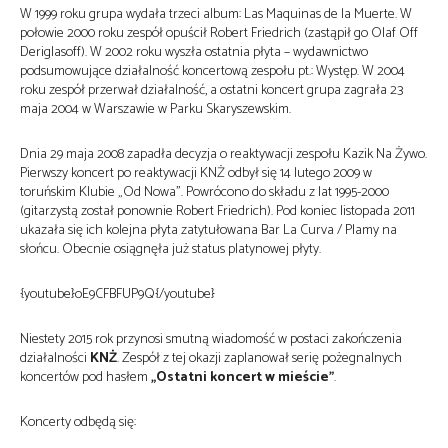
W 1999 roku grupa wydała trzeci album: Las Maquinas de la Muerte. W
połowie 2000 roku zespół opuścił Robert Friedrich (zastąpił go Olaf Off
Deriglasoff). W 2002 roku wyszła ostatnia płyta – wydawnictwo
podsumowujące działalność koncertową zespołu pt.: Występ. W 2004
roku zespół przerwał działalność, a ostatni koncert grupa zagrała 23
maja 2004 w Warszawie w Parku Skaryszewskim.
Dnia 29 maja 2008 zapadła decyzja o reaktywacji zespołu Kazik Na Żywo.
Pierwszy koncert po reaktywacji KNŻ odbył się 14 lutego 2009 w
toruńskim Klubie „Od Nowa”. Powrócono do składu z lat 1995-2000
(gitarzystą został ponownie Robert Friedrich). Pod koniec listopada 2011
ukazała się ich kolejna płyta zatytułowana Bar La Curva / Plamy na
słońcu. Obecnie osiągnęła już status platynowej płyty.
{youtube}oE9CFBFUP9Q{/youtube}
Niestety 2015 rok przynosi smutną wiadomość w postaci zakończenia
działalności
KNŻ
. Zespół z tej okazji zaplanował serię pożegnalnych
koncertów pod hasłem
„Ostatni koncert w mieście”
.
Koncerty odbędą się: