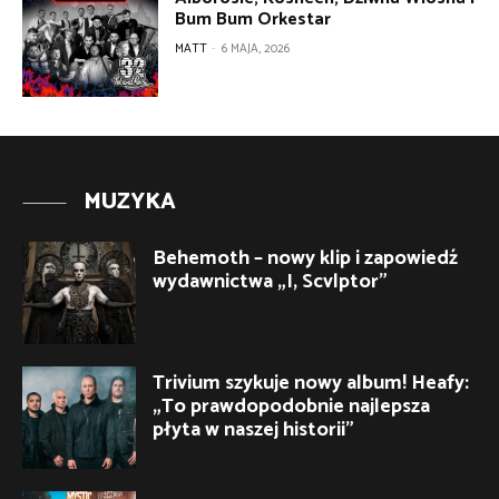
Bum Bum Orkestar
MATT
-
6 MAJA, 2026
MUZYKA
Behemoth – nowy klip i zapowiedź
wydawnictwa „I, Scvlptor”
Trivium szykuje nowy album! Heafy:
„To prawdopodobnie najlepsza
płyta w naszej historii”