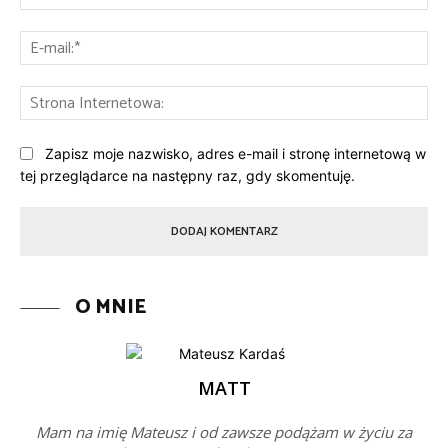
E-
mai
St
Int
Zapisz moje nazwisko, adres e-mail i stronę internetową w
tej przeglądarce na następny raz, gdy skomentuję.
O MNIE
MATT
Mam na imię Mateusz i od zawsze podążam w życiu za