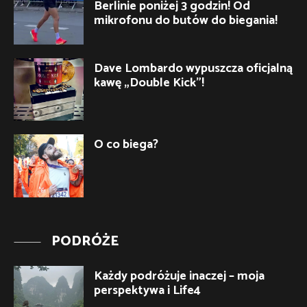
Berlinie poniżej 3 godzin! Od
mikrofonu do butów do biegania!
Dave Lombardo wypuszcza oficjalną
kawę „Double Kick”!
O co biega?
PODRÓŻE
Każdy podróżuje inaczej – moja
perspektywa i Life4