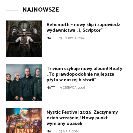
NAJNOWSZE
Behemoth – nowy klip i zapowiedź
wydawnictwa „I, Scvlptor”
MATT
-
19 CZERWCA, 2026
Trivium szykuje nowy album! Heafy:
„To prawdopodobnie najlepsza
płyta w naszej historii”
MATT
-
19 CZERWCA, 2026
Mystic Festival 2026: Zaczynamy
dzień wcześniej! Nowy punkt
wymiany opasek
MATT
-
23 MAJA, 2026