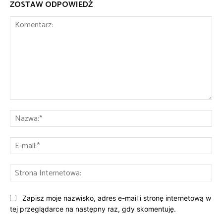
ZOSTAW ODPOWIEDŹ
Komentarz:
Na
E-
mai
St
Int
Zapisz moje nazwisko, adres e-mail i stronę internetową w
tej przeglądarce na następny raz, gdy skomentuję.