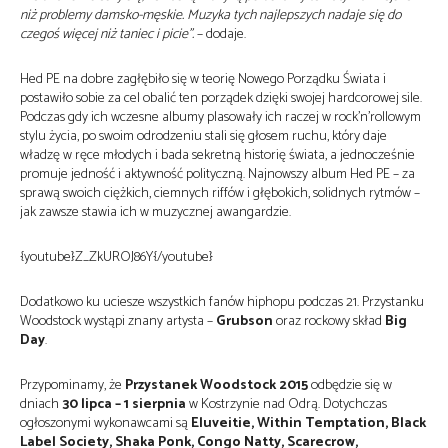
niż problemy damsko-męskie. Muzyka tych najlepszych nadaje się do
czegoś więcej niż taniec i picie”.
– dodaje.
Hed PE na dobre zagłębiło się w teorię Nowego Porządku Świata i
postawiło sobie za cel obalić ten porządek dzięki swojej hardcorowej sile.
Podczas gdy ich wczesne albumy plasowały ich raczej w rock’n’rollowym
stylu życia, po swoim odrodzeniu stali się głosem ruchu, który daje
władzę w ręce młodych i bada sekretną historię świata, a jednocześnie
promuje jedność i aktywność polityczną. Najnowszy album Hed PE – za
sprawą swoich ciężkich, ciemnych riffów i głębokich, solidnych rytmów –
jak zawsze stawia ich w muzycznej awangardzie.
{youtube}Z_ZkUROJ86Y{/youtube}
Dodatkowo ku uciesze wszystkich fanów hiphopu podczas 21. Przystanku
Woodstock wystąpi znany artysta –
Grubson
oraz rockowy skład
Big
Day
.
Przypominamy, że
Przystanek Woodstock 2015
odbędzie się w
dniach
30 lipca – 1 sierpnia
w Kostrzynie nad Odrą. Dotychczas
ogłoszonymi wykonawcami są
Eluveitie, Within Temptation, Black
Label Society, Shaka Ponk, Congo Natty, Scarecrow,