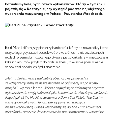
Poznaliśmy kolejnych trzech wykonawców, którzy w tym roku
pojawią się w Kostrzynie, aby wystąpić podczas największego
wydarzenia muzycznego w Polsce – Przystanku Woodstock.
Hed PE
to kalifornijscy pionierzy hardcore’u, którzy na nowo odkryli sens
wszystkiego, gdy zaczęli poszukiwać prawdy. Choć na niebezpiecznych
wodach przemysłu muzycznego pływają już od dekady, a w międzyczasie
kilka ich albumów przybiło do portu sukcesu, to właśnie poszukiwanie
odpowiedzi nadało ich życiu znaczenie.
„Moim zdaniem naszą wieloletnią obecność na powierzchni
zawdzięczamy temu, że nasze nagrania to coś więcej niż po prostu
muzyka”
– wyjaśnia Jahred.
„Wielu z największych światowych artystów
wykorzystywało swoją twórczość jako komentarz do aktualnych wydarzeń.
Rage Against the Machine, System of a Down, Sex Pistols, The Clash –
wszyscy oni dali swoim fanom siłę, by powstać i walczyć z
niesprawiedliwością. Odkąd włączyliśmy się do The Truth Movement,
wielu fanów cieszy się, że naszą muzyką poruszamy tematy ważniejsze