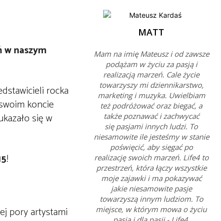
MATT
ń w naszym
Mam na imię Mateusz i od zawsze
podążam w życiu za pasją i
realizacją marzeń. Cale życie
towarzyszy mi dziennikarstwo,
dstawicieli rocka
marketing i muzyka. Uwielbiam
 swoim koncie
też podróżować oraz biegać, a
ukazało się w
także poznawać i zachwycać
się pasjami innych ludzi. To
niesamowite ile jesteśmy w stanie
poświęcić, aby sięgać po
15
!
realizację swoich marzeń. Life4 to
przestrzeń, która łączy wszystkie
moje zajawki i ma pokazywać
jakie niesamowite pasje
towarzyszą innym ludziom. To
ej pory artystami
miejsce, w którym mowa o życiu
pasją i dla pasji - Life4.