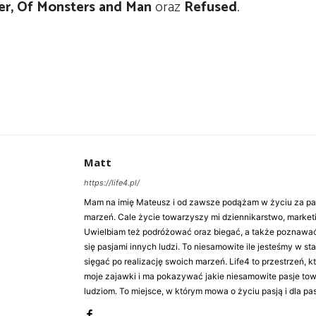
azer, Of Monsters and Man
oraz
Refused
.
Matt
https://life4.pl/
Mam na imię Mateusz i od zawsze podążam w życiu za pasj
marzeń. Cale życie towarzyszy mi dziennikarstwo, market
Uwielbiam też podróżować oraz biegać, a także poznawa
się pasjami innych ludzi. To niesamowite ile jesteśmy w st
sięgać po realizację swoich marzeń. Life4 to przestrzeń, k
moje zajawki i ma pokazywać jakie niesamowite pasje to
ludziom. To miejsce, w którym mowa o życiu pasją i dla pasj