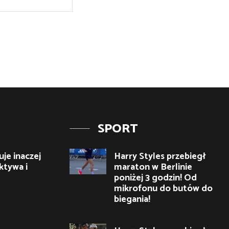
Internetowa:
SPORT
je inaczej
Harry Styles przebiegł
ktywa i
maraton w Berlinie
poniżej 3 godzin! Od
mikrofonu do butów do
biegania!