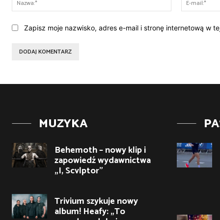
Zapisz moje nazwisko, adres e-mail i stronę internetową w t
MUZYKA
PA
Behemoth – nowy klip i
zapowiedź wydawnictwa
„I, Scvlptor”
Trivium szykuje nowy
album! Heafy: „To