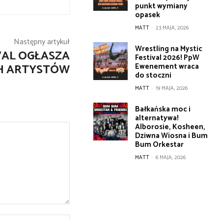
punkt wymiany
opasek
MATT
-
23 MAJA, 2026
Następny artykuł
Wrestling na Mystic
AL OGŁASZA
Festival 2026! PpW
H ARTYSTÓW
Ewenement wraca
do stoczni
MATT
-
19 MAJA, 2026
Bałkańska moc i
alternatywa!
Alborosie, Kosheen,
Dziwna Wiosna i Bum
Bum Orkestar
MATT
-
6 MAJA, 2026
Strona