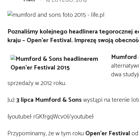
18 LUTEGO, 2015
Poznaliśmy kolejnego headlinera tegorocznej 
kraju – Open’er Festival. Imprezę swoją obecno
Mumford 
alternatyw
dwa studyj
sprzedaży w 2012 roku.
Już
3 lipca Mumford & Sons
wystąpi na terenie l
{youtube} rGKfrgqWcv0{/youtube}
Przypominamy, że w tym roku
Open’er Festival
odb