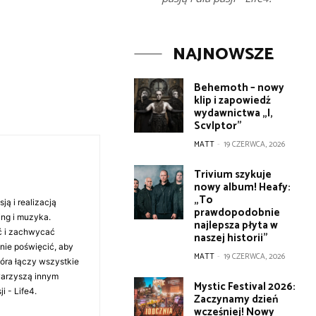
NAJNOWSZE
Behemoth – nowy
klip i zapowiedź
wydawnictwa „I,
Scvlptor”
MATT
-
19 CZERWCA, 2026
Trivium szykuje
nowy album! Heafy:
„To
ą i realizacją
prawdopodobnie
ing i muzyka.
najlepsza płyta w
ć i zachwycać
naszej historii”
anie poświęcić, aby
MATT
-
19 CZERWCA, 2026
tóra łączy wszystkie
warzyszą innym
Mystic Festival 2026:
i - Life4.
Zaczynamy dzień
wcześniej! Nowy