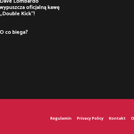
Dave Lombardo
wypuszcza oficjalną kawę
„Double Kick”!
O co biega?
Regulamin
Privacy Policy
Kontakt
O