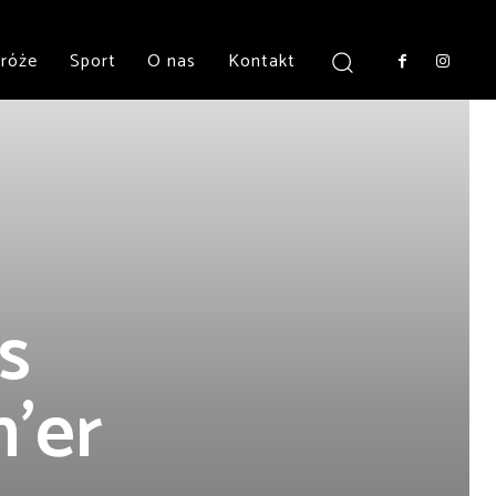
róże
Sport
O nas
Kontakt
s
’er