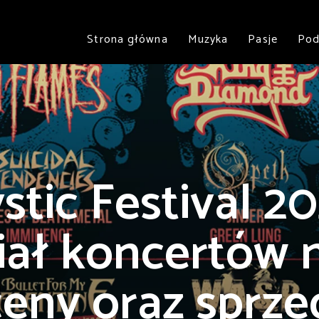
Strona główna
Muzyka
Pasje
Pod
stic Festival 20
iał koncertów n
ceny oraz sprz