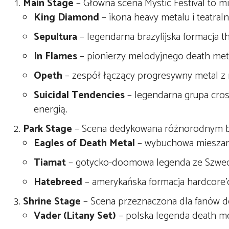
Main Stage
– Główna scena Mystic Festival to mi
King Diamond
– ikona heavy metalu i teatra
Sepultura
– legendarna brazylijska formacja t
In Flames
– pionierzy melodyjnego death meta
Opeth
– zespół łączący progresywny metal z 
Suicidal Tendencies
– legendarna grupa cros
energią.
Park Stage
– Scena dedykowana różnorodnym br
Eagles of Death Metal
– wybuchowa mieszanka
Tiamat
– gotycko-doomowa legenda ze Szwecj
Hatebreed
– amerykańska formacja hardcore’
Shrine Stage
– Scena przeznaczona dla fanów de
Vader (Litany Set)
– polska legenda death m