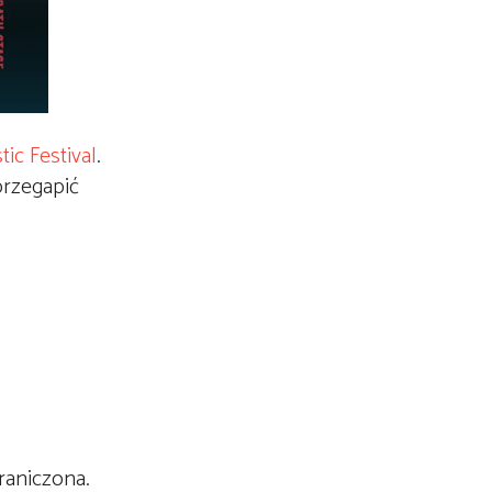
tic Festival
.
przegapić
graniczona.