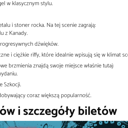
el w klasycznym stylu.
lu i stoner rocka. Na tej scenie zagrają:
u z Kanady.
 progresywnych dźwięków.
e i ciężkie riffy, które idealnie wpisują się w klimat s
owe brzmienia znajdą swoje miejsce właśnie tutaj:
ydaniu.
e Szkocji.
dobywający coraz większą popularność.
w i szczegóły biletów