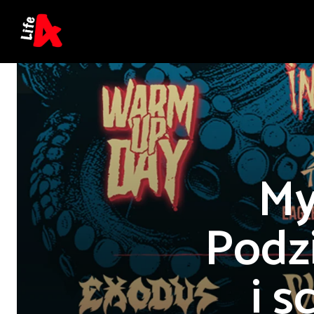
My
Podz
i s