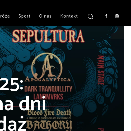
róże
Sport
O nas
Kontakt
25:
a dni
edaż