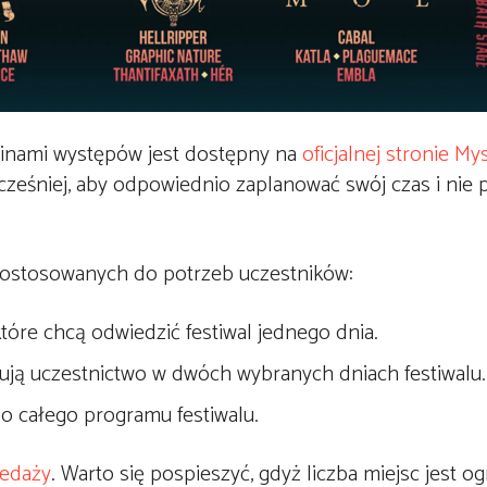
inami występów jest dostępny na
oficjalnej stronie Mys
cześniej, aby odpowiednio zaplanować swój czas i nie 
 dostosowanych do potrzeb uczestników:
które chcą odwiedzić festiwal jednego dnia.
anują uczestnictwo w dwóch wybranych dniach festiwalu.
o całego programu festiwalu.
zedaży
. Warto się pospieszyć, gdyż liczba miejsc jest o