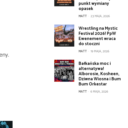
punkt wymiany
opasek
MATT
-
23 MAJA, 2026
Wrestling na Mystic
Festival 2026! PpW
Ewenement wraca
do stoczni
MATT
-
19 MAJA, 2026
ceny.
Bałkańska moc i
alternatywa!
Alborosie, Kosheen,
Dziwna Wiosna i Bum
Bum Orkestar
MATT
-
6 MAJA, 2026