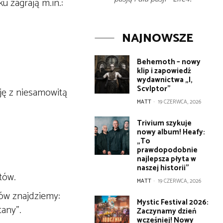
u zagrają m.in.:
NAJNOWSZE
Behemoth – nowy
klip i zapowiedź
wydawnictwa „I,
Scvlptor”
ję z niesamowitą
MATT
-
19 CZERWCA, 2026
Trivium szykuje
nowy album! Heafy:
„To
prawdopodobnie
najlepsza płyta w
naszej historii”
tów.
MATT
-
19 CZERWCA, 2026
ów znajdziemy:
Mystic Festival 2026:
any”.
Zaczynamy dzień
wcześniej! Nowy