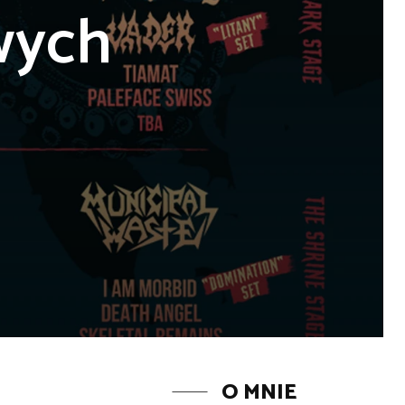
wych
O MNIE