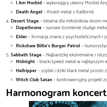
I Am Morbid
– wykonujący utwory Morbid Ang
Death Angel
– thrash metal z Kalifornii.
Desert Stage
– Idealna dla miłośników doom meta
Dopethrone
– surowe brzmienie sludge metal
Elder
– formacja znana z psychodelicznych i
Rickshaw Billie’s Burger Patrol
– humorystyczn
Sabbath Stage
– Najbardziej ekstremalne i nisz
Midnight
– black/speed metal w najlepszym w
Hellripper
– szybki i dziki black metal prosto z
Witch Club Satan
– kontrowersyjny projekt z
Harmonogram koncertó