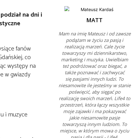
odział na dni i
MATT
astyczne
Mam na imię Mateusz i od zawsze
podążam w życiu za pasją i
realizacją marzeń. Cale życie
ysiące fanów
towarzyszy mi dziennikarstwo,
Gdańskiej, co
marketing i muzyka. Uwielbiam
ląc występy na
też podróżować oraz biegać, a
także poznawać i zachwycać
je w gwiazdy
się pasjami innych ludzi. To
niesamowite ile jesteśmy w stanie
poświęcić, aby sięgać po
realizację swoich marzeń. Life4 to
przestrzeń, która łączy wszystkie
moje zajawki i ma pokazywać
lu i muzyce
jakie niesamowite pasje
towarzyszą innym ludziom. To
miejsce, w którym mowa o życiu
pasją i dla pasji - Life4.