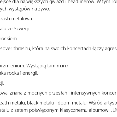
ejsce dla największych gwiazd i headlinerów. W tym rok
lnych występów na żywo.
hrash metalowa.
lu ze Szwecji.
rockiem.
sover thrashu, która na swoich koncertach łączy agres
zmieniom. Wystąpią tam m.in.:
 rocka i energii.
i.
owa, znana z mocnych przesłań i intensywnych koncer
ath metalu, black metalu i doom metalu. Wśród artyst
etalu z setem poświęconym klasycznemu albumowi „Lit