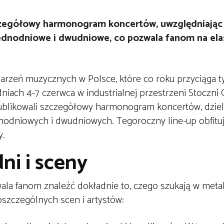
zczegółowy harmonogram koncertów, uwzględniając p
 jednodniowe i dwudniowe, co pozwala fanom na el
darzeń muzycznych w Polsce, które co roku przyciąga t
dniach 4-7 czerwca w industrialnej przestrzeni Stoczni 
ublikowali szczegółowy harmonogram koncertów, dzie
ednodniowych i dwudniowych. Tegoroczny line-up obfitu
y.
ni i sceny
wala fanom znaleźć dokładnie to, czego szukają w meta
szczególnych scen i artystów: