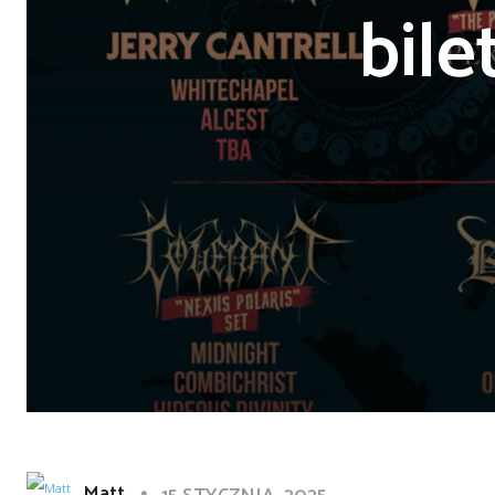
bil
Matt