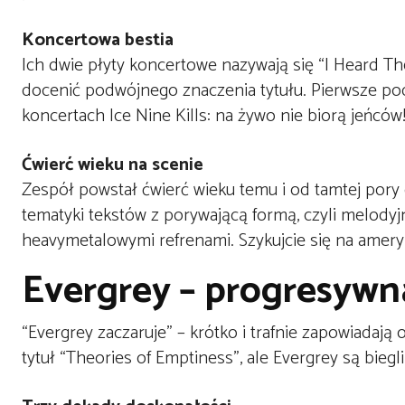
Koncertowa bestia
Ich dwie płyty koncertowe nazywają się “I Heard The
docenić podwójnego znaczenia tytułu. Pierwsze pod
koncertach Ice Nine Kills: na żywo nie biorą jeńców
Ćwierć wieku na scenie
Zespół powstał ćwierć wieku temu i od tamtej pory 
tematyki tekstów z porywającą formą, czyli melod
heavymetalowymi refrenami. Szykujcie się na amer
Evergrey – progresywna
“Evergrey zaczaruje” – krótko i trafnie zapowiadaj
tytuł “Theories of Emptiness”, ale Evergrey są biegli 