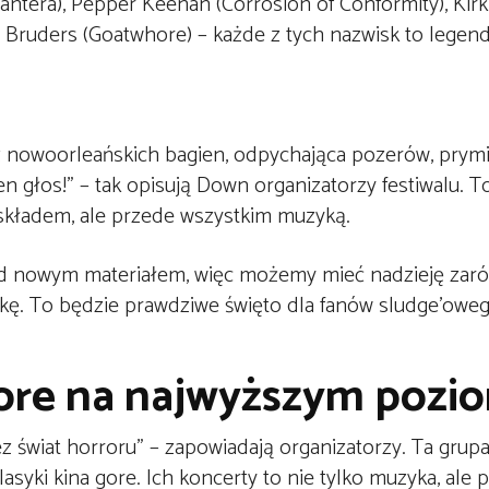
Pantera), Pepper Keenan (Corrosion of Conformity), Kir
t Bruders (Goatwhore) – każde z tych nazwisk to legen
z nowoorleańskich bagien, odpychająca pozerów, prym
en głos!” – tak opisują Down organizatorzy festiwalu. T
 składem, ale przede wszystkim muzyką.
ad nowym materiałem, więc możemy mieć nadzieję zar
ykę. To będzie prawdziwe święto dla fanów sludge’oweg
rcore na najwyższym pozio
ez świat horroru” – zapowiadają organizatorzy. Ta grup
asyki kina gore. Ich koncerty to nie tylko muzyka, ale