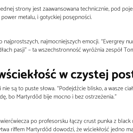
 jednej strony jest zaawansowana technicznie, pod p
ower metalu, i gotyckiej posępności.
do najprostszych, najmocniejszych emocji. “Evergrey nu
ydłach pasji” – ta wszechstronność wyróżnia zespół To
ściekłość w czystej post
 nie są to puste słowa. “Podejdźcie blisko, a wasze cia
dę, bo Martyrdöd bije mocno i bez ostrzeżenia.”
wierćwiecza po profesorsku łączy crust punka z black
wa riffem Martyrdöd dowodzi, że wściekłość jedno ma