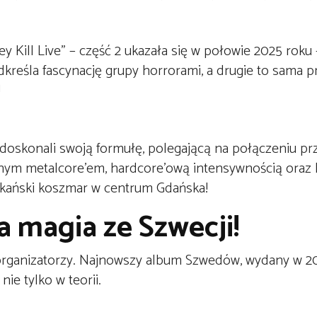
y Kill Live” – część 2 ukazała się w połowie 2025 roku 
kreśla fascynację grupy horrorami, a drugie to sama 
!
doskonali swoją formułę, polegającą na połączeniu prz
yjnym metalcore’em, hardcore’ową intensywnością oraz
ykański koszmar w centrum Gdańska!
 magia ze Szwecji!
ą organizatorzy. Najnowszy album Szwedów, wydany w 20
nie tylko w teorii.