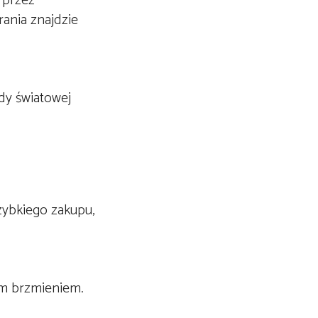
 przez
rania znajdzie
dy światowej
szybkiego zakupu,
kim brzmieniem.