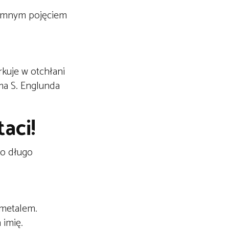
ojemnym pojęciem
rkuje w otchłani
ma S. Englunda
aci!
ło długo
 metalem.
 imię.