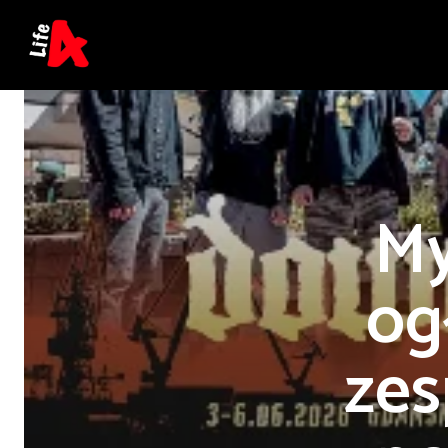
My
og
zes