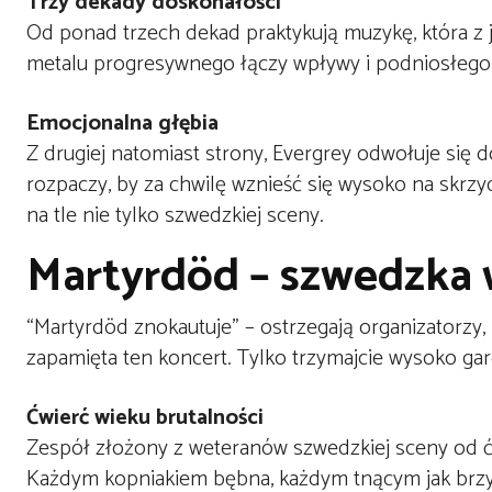
Trzy dekady doskonałości
Od ponad trzech dekad praktykują muzykę, która z
metalu progresywnego łączy wpływy i podniosłego p
Emocjonalna głębia
Z drugiej natomiast strony, Evergrey odwołuje się 
rozpaczy, by za chwilę wznieść się wysoko na skrz
na tle nie tylko szwedzkiej sceny.
Martyrdöd – szwedzka w
“Martyrdöd znokautuje” – ostrzegają organizatorzy, i
zapamięta ten koncert. Tylko trzymajcie wysoko gar
Ćwierć wieku brutalności
Zespół złożony z weteranów szwedzkiej sceny od ć
Każdym kopniakiem bębna, każdym tnącym jak brzyt