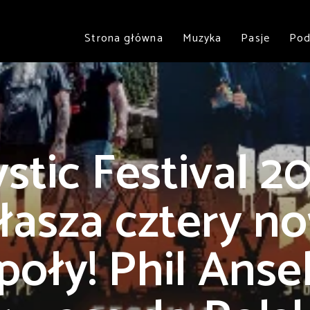
Strona główna
Muzyka
Pasje
Pod
stic Festival 2
łasza cztery n
poły! Phil Ans