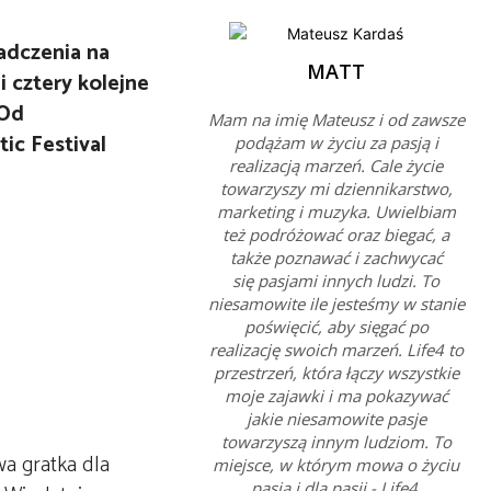
adczenia na
MATT
i cztery kolejne
 Od
Mam na imię Mateusz i od zawsze
ic Festival
podążam w życiu za pasją i
realizacją marzeń. Cale życie
towarzyszy mi dziennikarstwo,
marketing i muzyka. Uwielbiam
też podróżować oraz biegać, a
także poznawać i zachwycać
się pasjami innych ludzi. To
niesamowite ile jesteśmy w stanie
poświęcić, aby sięgać po
realizację swoich marzeń. Life4 to
przestrzeń, która łączy wszystkie
moje zajawki i ma pokazywać
jakie niesamowite pasje
towarzyszą innym ludziom. To
wa gratka dla
miejsce, w którym mowa o życiu
pasją i dla pasji - Life4.