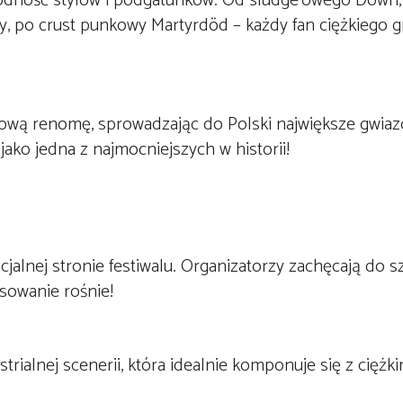
orodność stylów i podgatunków. Od sludge’owego Down,
y, po crust punkowy Martyrdöd – każdy fan ciężkiego g
ową renomę, sprowadzając do Polski największe gwiaz
ako jedna z najmocniejszych w historii!
icjalnej stronie festiwalu. Organizatorzy zachęcają do 
sowanie rośnie!
strialnej scenerii, która idealnie komponuje się z cięż