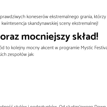
a prawdziwych koneserów ekstremalnego grania, którzy
kwintesencja skandynawskiej sceny ekstremalnej!
coraz mocniejszy skład!
död to kolejny mocny akcent w programie Mystic Festiva
kich zespołów jak: