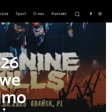
róże
Sport
O nas
Kontakt
026
owe
elmo