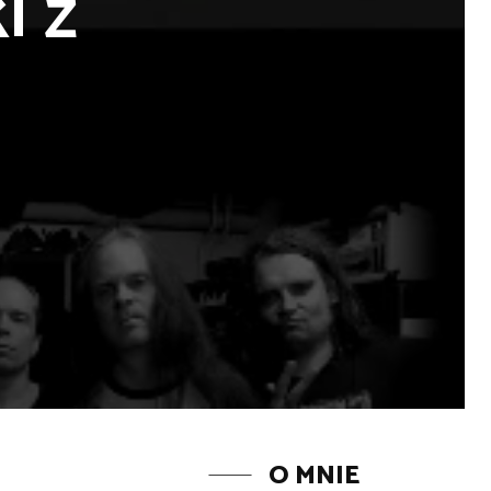
i z
O MNIE