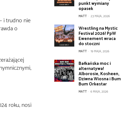
punkt wymiany
opasek
MATT
-
23 MAJA, 2026
– i trudno nie
prawda o
Wrestling na Mystic
Festival 2026! PpW
Ewenement wraca
do stoczni
MATT
-
19 MAJA, 2026
erażającej
Bałkańska moc i
 hymnicznymi,
alternatywa!
Alborosie, Kosheen,
Dziwna Wiosna i Bum
Bum Orkestar
MATT
-
6 MAJA, 2026
24 roku, nosi