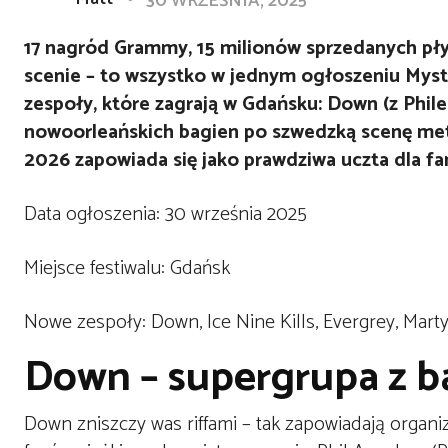
30 WRZEŚNIA, 2025
17 nagród Grammy, 15 milionów sprzedanych pły
scenie – to wszystko w jednym ogłoszeniu Mystic
zespoły, które zagrają w Gdańsku: Down (z Phile
nowoorleańskich bagien po szwedzką scenę meta
2026 zapowiada się jako prawdziwa uczta dla fa
Data ogłoszenia: 30 września 2025
Miejsce festiwalu: Gdańsk
Nowe zespoły: Down, Ice Nine Kills, Evergrey, Mart
Down – supergrupa z b
Down zniszczy was riffami – tak zapowiadają organiz