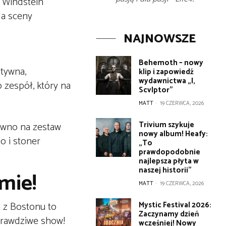
k Windstein
da sceny
NAJNOWSZE
Behemoth – nowy
itywna,
klip i zapowiedź
wydawnictwa „I,
o zespół, który na
Scvlptor”
MATT
-
19 CZERWCA, 2026
Trivium szykuje
ówno na zestaw
nowy album! Heafy:
o i stoner
„To
prawdopodobnie
najlepsza płyta w
naszej historii”
mie!
MATT
-
19 CZERWCA, 2026
a z Bostonu to
Mystic Festival 2026:
Zaczynamy dzień
 prawdziwe show!
wcześniej! Nowy