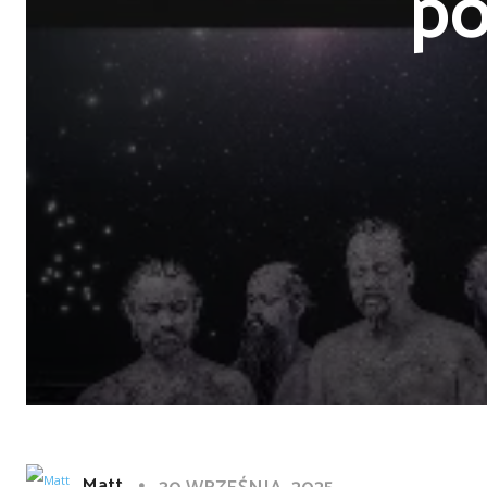
po
Matt