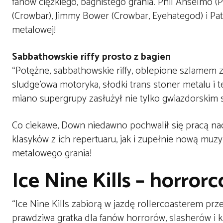
fanów ciężkiego, bagnistego grania. Phil Anselmo (
(Crowbar), Jimmy Bower (Crowbar, Eyehategod) i Pa
metalowej!
Sabbathowskie riffy prosto z bagien
“Potężne, sabbathowskie riffy, oblepione szlamem 
sludge’owa motoryka, słodki trans stoner metalu i t
miano supergrupy zasłużył nie tylko gwiazdorskim
Co ciekawe, Down niedawno pochwalił się pracą n
klasyków z ich repertuaru, jak i zupełnie nową muz
metalowego grania!
Ice Nine Kills – horro
“Ice Nine Kills zabiorą w jazdę rollercoasterem prz
prawdziwa gratka dla fanów horrorów, slasherów i kl