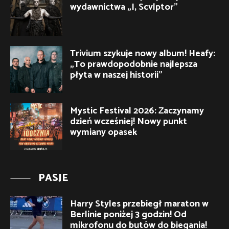
wydawnictwa „I, Scvlptor”
Trivium szykuje nowy album! Heafy:
„To prawdopodobnie najlepsza
płyta w naszej historii”
Mystic Festival 2026: Zaczynamy
dzień wcześniej! Nowy punkt
wymiany opasek
PASJE
Harry Styles przebiegł maraton w
Berlinie poniżej 3 godzin! Od
mikrofonu do butów do biegania!