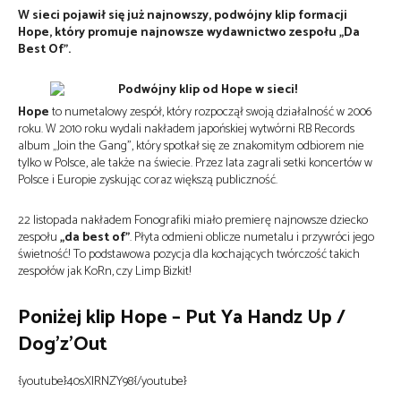
W sieci pojawił się już najnowszy, podwójny klip formacji
Hope, który promuje najnowsze wydawnictwo zespołu „Da
Best Of”.
Hope
to numetalowy zespół, który rozpoczął swoją działalność w 2006
roku. W 2010 roku wydali nakładem japońskiej wytwórni RB Records
album „Join the Gang”, który spotkał się ze znakomitym odbiorem nie
tylko w Polsce, ale także na świecie. Przez lata zagrali setki koncertów w
Polsce i Europie zyskując coraz większą publiczność.
22 listopada nakładem Fonografiki miało premierę najnowsze dziecko
zespołu
„da best of”
. Płyta odmieni oblicze numetalu i przywróci jego
świetność! To podstawowa pozycja dla kochających twórczość takich
zespołów jak KoRn, czy Limp Bizkit!
Poniżej klip Hope – Put Ya Handz Up /
Dog’z’Out
{youtube}40sXlRNZY98{/youtube}