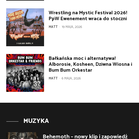
Wrestling na Mystic Festival 2026!
PpW Ewenement wraca do stoczni
MATT
-
19 MAJA, 2026
Bałkańska moc i alternatywa!
Alborosie, Kosheen, Dziwna Wiosna i
Bum Bum Orkestar
MATT
-
6 MAJA, 2026
MUZYKA
Behemoth – nowy klip i zapowiedź