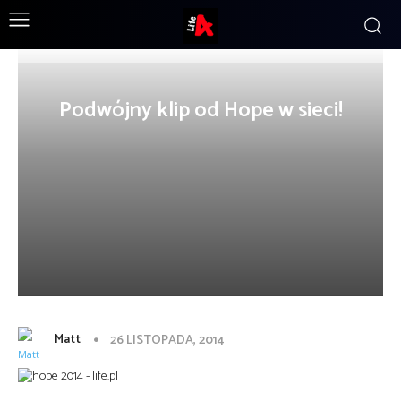
Podwójny klip od Hope w sieci!
Matt
26 LISTOPADA, 2014