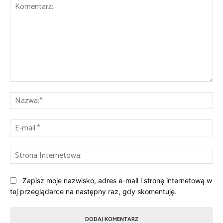
Komentarz:
Na
E-
mai
St
Int
Zapisz moje nazwisko, adres e-mail i stronę internetową w
tej przeglądarce na następny raz, gdy skomentuję.