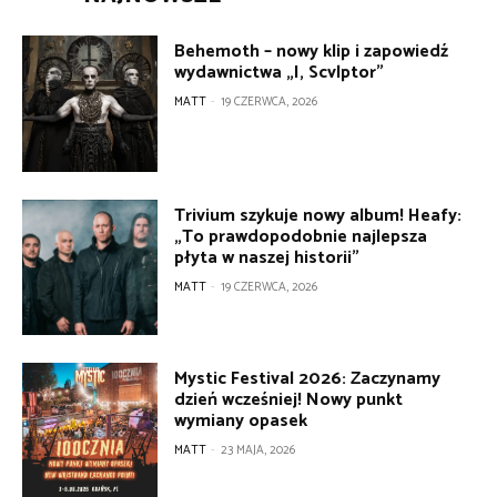
Behemoth – nowy klip i zapowiedź
wydawnictwa „I, Scvlptor”
MATT
-
19 CZERWCA, 2026
Trivium szykuje nowy album! Heafy:
„To prawdopodobnie najlepsza
płyta w naszej historii”
MATT
-
19 CZERWCA, 2026
Mystic Festival 2026: Zaczynamy
dzień wcześniej! Nowy punkt
wymiany opasek
MATT
-
23 MAJA, 2026