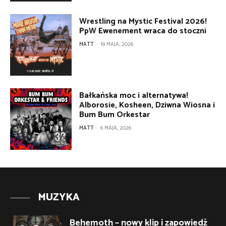
Wrestling na Mystic Festival 2026!
PpW Ewenement wraca do stoczni
MATT
-
19 MAJA, 2026
Bałkańska moc i alternatywa!
Alborosie, Kosheen, Dziwna Wiosna i
Bum Bum Orkestar
MATT
-
6 MAJA, 2026
MUZYKA
Behemoth – nowy klip i zapowiedź