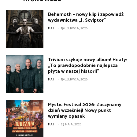
Behemoth – nowy klip i zapowiedź
wydawnictwa „I, Scvlptor”
MATT
-
19 CZERWCA, 2026
Trivium szykuje nowy album! Heafy:
„To prawdopodobnie najlepsza
płyta w naszej historii”
MATT
-
19 CZERWCA, 2026
Mystic Festival 2026: Zaczynamy
dzień wcześniej! Nowy punkt
wymiany opasek
MATT
-
23 MAJA, 2026