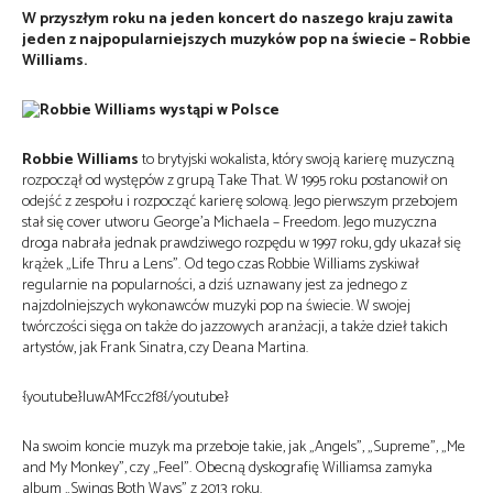
W przyszłym roku na jeden koncert do naszego kraju zawita
jeden z najpopularniejszych muzyków pop na świecie – Robbie
Williams.
Robbie Williams
to brytyjski wokalista, który swoją karierę muzyczną
rozpoczął od występów z grupą Take That. W 1995 roku postanowił on
odejść z zespołu i rozpocząć karierę solową. Jego pierwszym przebojem
stał się cover utworu George’a Michaela – Freedom. Jego muzyczna
droga nabrała jednak prawdziwego rozpędu w 1997 roku, gdy ukazał się
krążek „Life Thru a Lens”. Od tego czas Robbie Williams zyskiwał
regularnie na popularności, a dziś uznawany jest za jednego z
najzdolniejszych wykonawców muzyki pop na świecie. W swojej
twórczości sięga on także do jazzowych aranżacji, a także dzieł takich
artystów, jak Frank Sinatra, czy Deana Martina.
{youtube}luwAMFcc2f8{/youtube}
Na swoim koncie muzyk ma przeboje takie, jak „Angels”, „Supreme”, „Me
and My Monkey”, czy „Feel”. Obecną dyskografię Williamsa zamyka
album „Swings Both Ways” z 2013 roku.