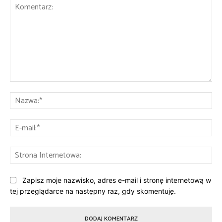
Komentarz:
Na
E-
mai
St
Int
Zapisz moje nazwisko, adres e-mail i stronę internetową w
tej przeglądarce na następny raz, gdy skomentuję.