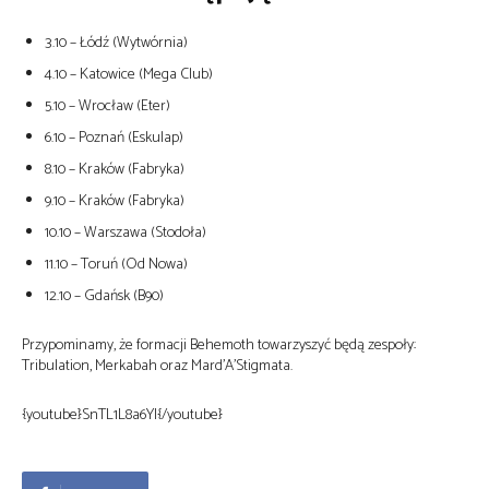
3.10 – Łódź (Wytwórnia)
4.10 – Katowice (Mega Club)
5.10 – Wrocław (Eter)
6.10 – Poznań (Eskulap)
8.10 – Kraków (Fabryka)
9.10 – Kraków (Fabryka)
10.10 – Warszawa (Stodoła)
11.10 – Toruń (Od Nowa)
12.10 – Gdańsk (B90)
Przypominamy, że formacji Behemoth towarzyszyć będą zespoły:
Tribulation, Merkabah oraz Mard’A’Stigmata.
{youtube}SnTL1L8a6YI{/youtube}