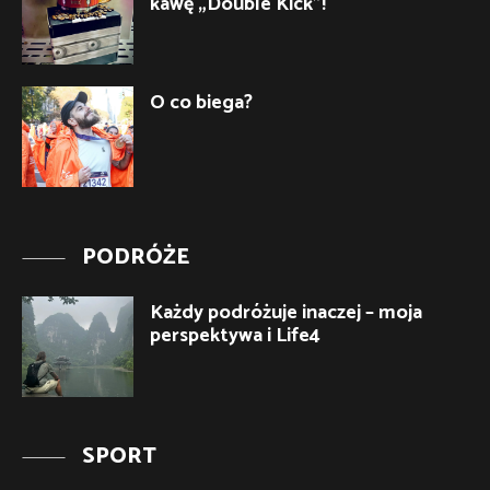
kawę „Double Kick”!
O co biega?
PODRÓŻE
Każdy podróżuje inaczej – moja
perspektywa i Life4
SPORT