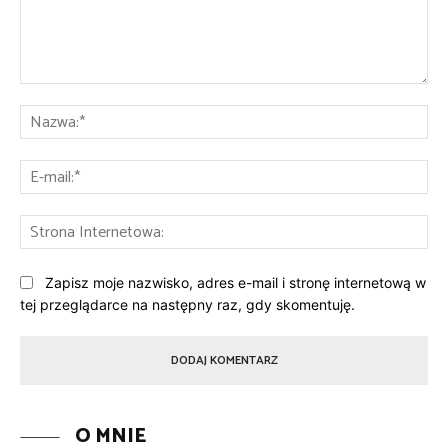
Komentarz:
Na
E-
mai
St
Int
Zapisz moje nazwisko, adres e-mail i stronę internetową w
tej przeglądarce na następny raz, gdy skomentuję.
O MNIE