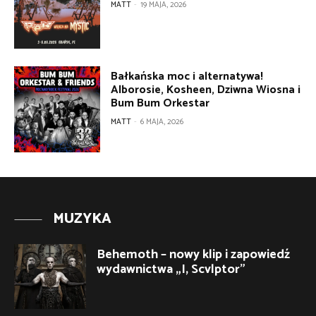
MATT
-
19 MAJA, 2026
Bałkańska moc i alternatywa!
Alborosie, Kosheen, Dziwna Wiosna i
Bum Bum Orkestar
MATT
-
6 MAJA, 2026
MUZYKA
Behemoth – nowy klip i zapowiedź
wydawnictwa „I, Scvlptor”