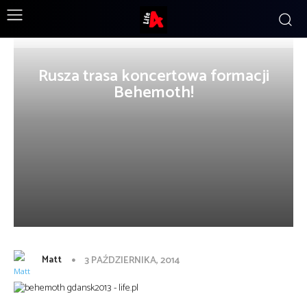
Rusza trasa koncertowa formacji
Behemoth!
Matt
3 PAŹDZIERNIKA, 2014