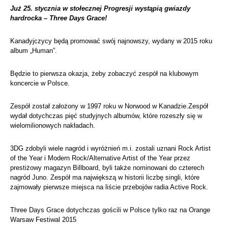
Już 25. stycznia w stołecznej Progresji wystąpią gwiazdy
hardrocka – Three Days Grace!
Kanadyjczycy będą promować swój najnowszy, wydany w 2015 roku
album „Human”.
Będzie to pierwsza okazja, żeby zobaczyć zespół na klubowym
koncercie w Polsce.
Zespół
został założony w 1997 roku w Norwood w Kanadzie.
Zespół
wydał dotychczas pięć studyjnych albumów, które rozeszły się w
wielomilionowych nakładach.
3DG zdobyli wiele nagród i wyr
óżnień m.i. zostali uznani Rock Artist
of the Year i Modern Rock/Alternative Artist of the Year przez
prestiżowy magazyn Billboard, byli także nominowani do czterech
nagród Juno. Zespół ma największą w historii liczbę singli, które
zajmowały pierwsze miejsca na liście przebojów radia Active Rock.
Three Days Grace dotychczas gościli w Polsce tylko raz na Orange
Warsaw Festiwal 2015