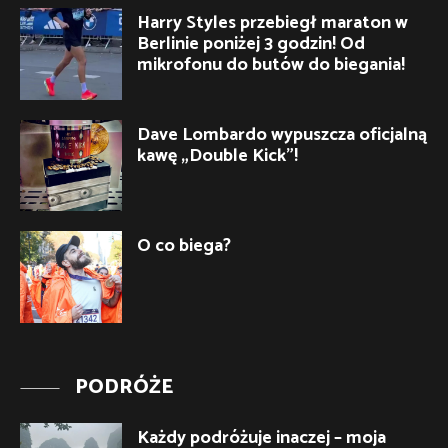
Harry Styles przebiegł maraton w
Berlinie poniżej 3 godzin! Od
mikrofonu do butów do biegania!
Dave Lombardo wypuszcza oficjalną
kawę „Double Kick”!
O co biega?
PODRÓŻE
Każdy podróżuje inaczej – moja