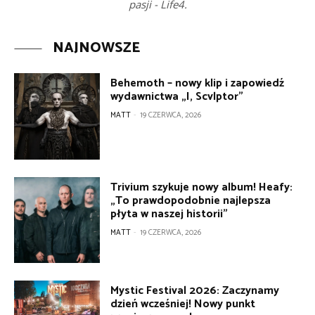
pasji - Life4.
NAJNOWSZE
Behemoth – nowy klip i zapowiedź
wydawnictwa „I, Scvlptor”
MATT
-
19 CZERWCA, 2026
Trivium szykuje nowy album! Heafy:
„To prawdopodobnie najlepsza
płyta w naszej historii”
MATT
-
19 CZERWCA, 2026
Mystic Festival 2026: Zaczynamy
dzień wcześniej! Nowy punkt