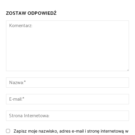
ZOSTAW ODPOWIEDŹ
Komentarz:
Na
E-
mai
St
Int
Zapisz moje nazwisko, adres e-mail i stronę internetową w