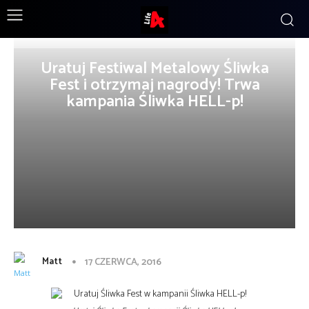
Uratuj Festiwal Metalowy Śliwka
Fest i otrzymaj nagrody! Trwa
kampania Śliwka HELL-p!
Matt
17 CZERWCA, 2016