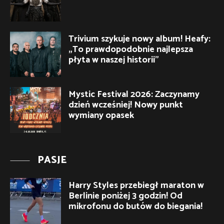
Trivium szykuje nowy album! Heafy:
„To prawdopodobnie najlepsza
płyta w naszej historii”
Mystic Festival 2026: Zaczynamy
dzień wcześniej! Nowy punkt
wymiany opasek
PASJE
Harry Styles przebiegł maraton w
Berlinie poniżej 3 godzin! Od
mikrofonu do butów do biegania!