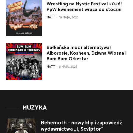
Wrestling na Mystic Festival 2026!
PpW Ewenement wraca do stoczni
MATT
-
19 MAJA, 2026
Bałkańska moc i alternatywa!
Alborosie, Kosheen, Dziwna Wiosna i
Bum Bum Orkestar
MATT
-
6 MAJA, 2026
MUZYKA
Behemoth – nowy klip i zapowiedź
wydawnictwa „I, Scvlptor”