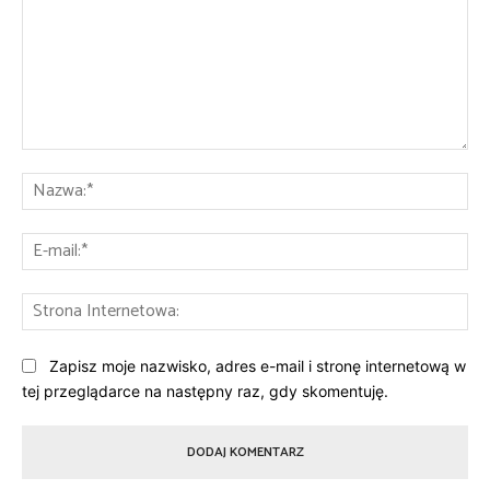
Komentarz:
Na
E-
mai
St
Int
Zapisz moje nazwisko, adres e-mail i stronę internetową w
tej przeglądarce na następny raz, gdy skomentuję.