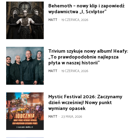
Behemoth – nowy klip i zapowiedź
wydawnictwa „I, Scvlptor”
MATT
-
19 CZERWCA, 2026
Trivium szykuje nowy album! Heafy:
„To prawdopodobnie najlepsza
płyta w naszej historii”
MATT
-
19 CZERWCA, 2026
Mystic Festival 2026: Zaczynamy
dzień wcześniej! Nowy punkt
wymiany opasek
MATT
-
23 MAJA, 2026