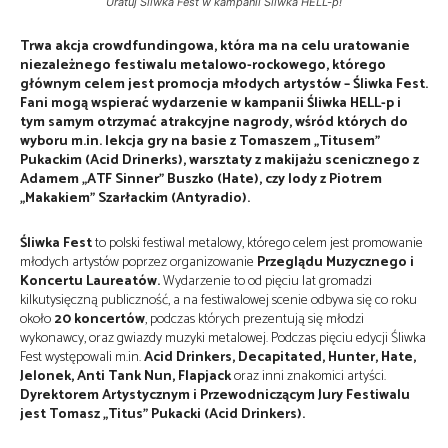
Uratuj Śliwka Fest w kampanii Śliwka HELL-p!
Trwa akcja crowdfundingowa, która ma na celu uratowanie
niezależnego festiwalu metalowo-rockowego, którego
głównym celem jest promocja młodych artystów – Śliwka Fest.
Fani mogą wspierać wydarzenie w kampanii Śliwka HELL-p i
tym samym otrzymać atrakcyjne nagrody, wśród których do
wyboru m.in. lekcja gry na basie z Tomaszem „Titusem”
Pukackim (Acid Drinerks), warsztaty z makijażu scenicznego z
Adamem „ATF Sinner” Buszko (Hate), czy lody z Piotrem
„Makakiem” Szarłackim (Antyradio).
Śliwka Fest
to polski festiwal metalowy, którego celem jest promowanie
młodych artystów poprzez organizowanie
Przeglądu Muzycznego i
Koncertu Laureatów.
Wydarzenie to od pięciu lat gromadzi
kilkutysięczną publiczność, a na festiwalowej scenie odbywa się co roku
około
20 koncertów
, podczas których prezentują się młodzi
wykonawcy, oraz gwiazdy muzyki metalowej. Podczas pięciu edycji Śliwka
Fest występowali m.in.
Acid Drinkers, Decapitated, Hunter, Hate,
Jelonek, Anti Tank Nun, Flapjack
oraz inni znakomici artyści.
Dyrektorem Artystycznym i Przewodniczącym Jury Festiwalu
jest Tomasz „Titus” Pukacki (Acid Drinkers).