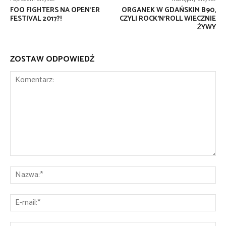
FOO FIGHTERS NA OPEN’ER
ORGANEK W GDAŃSKIM B90,
FESTIVAL 2017?!
CZYLI ROCK’N’ROLL WIECZNIE
ŻYWY
ZOSTAW ODPOWIEDŹ
Komentarz:
Na
E-
mai