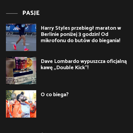
PASJE
Harry Styles przebiegł maraton w
Berlinie poniżej 3 godzin! Od
mikrofonu do butów do biegania!
Dave Lombardo wypuszcza oficjalną
kawę „Double Kick”!
O co biega?