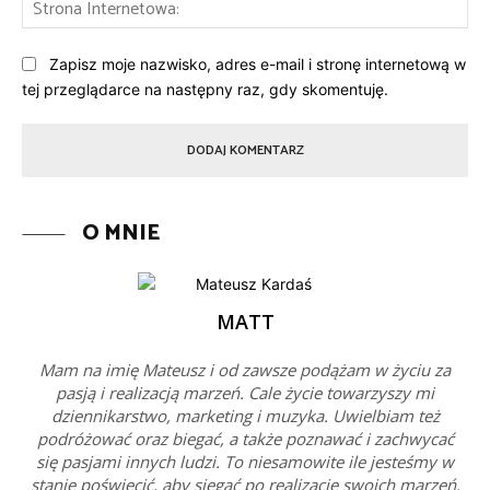
St
Int
Zapisz moje nazwisko, adres e-mail i stronę internetową w
tej przeglądarce na następny raz, gdy skomentuję.
O MNIE
MATT
Mam na imię Mateusz i od zawsze podążam w życiu za
pasją i realizacją marzeń. Cale życie towarzyszy mi
dziennikarstwo, marketing i muzyka. Uwielbiam też
podróżować oraz biegać, a także poznawać i zachwycać
się pasjami innych ludzi. To niesamowite ile jesteśmy w
stanie poświęcić, aby sięgać po realizację swoich marzeń.