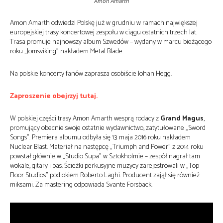
Amon Amarth
Amon Amarth odwiedzi Polskę już w grudniu w ramach największej
europejskiej trasy koncertowej zespołu w ciągu ostatnich trzech lat.
Trasa promuje najnowszy album Szwedów – wydany w marcu bieżącego
roku „Jomsviking” nakładem Metal Blade.
Na polskie koncerty fanów zaprasza osobiście Johan Hegg.
Zaproszenie obejrzyj tutaj.
W polskiej części trasy Amon Amarth wesprą rodacy z
Grand Magus
,
promujący obecnie swoje ostatnie wydawnictwo, zatytułowane „Sword
Songs”. Premiera albumu odbyła się 13 maja 2016 roku nakładem
Nuclear Blast. Materiał na następcę „Triumph and Power” z 2014 roku
powstał głównie w „Studio Supa” w Sztokholmie – zespół nagrał tam
wokale, gitary i bas. Ścieżki perkusyjne muzycy zarejestrowali w „Top
Floor Studios” pod okiem Roberto Laghi. Producent zajął się również
miksami. Za mastering odpowiada Svante Forsback.