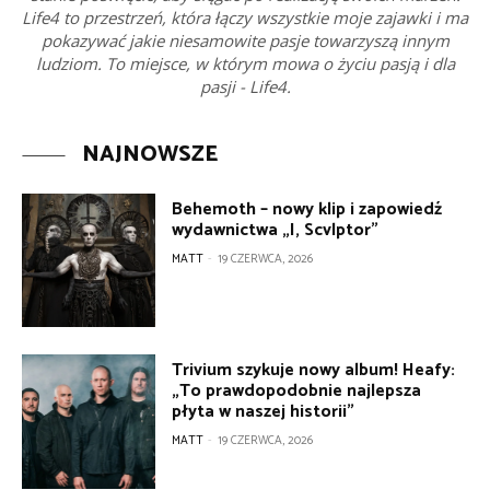
Life4 to przestrzeń, która łączy wszystkie moje zajawki i ma
pokazywać jakie niesamowite pasje towarzyszą innym
ludziom. To miejsce, w którym mowa o życiu pasją i dla
pasji - Life4.
NAJNOWSZE
Behemoth – nowy klip i zapowiedź
wydawnictwa „I, Scvlptor”
MATT
-
19 CZERWCA, 2026
Trivium szykuje nowy album! Heafy:
„To prawdopodobnie najlepsza
płyta w naszej historii”
MATT
-
19 CZERWCA, 2026