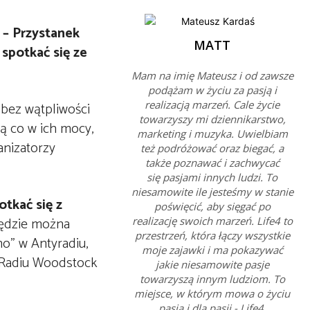
u – Przystanek
MATT
spotkać się ze
Mam na imię Mateusz i od zawsze
podążam w życiu za pasją i
realizacją marzeń. Cale życie
 bez wątpliwości
towarzyszy mi dziennikarstwo,
ią co w ich mocy,
marketing i muzyka. Uwielbiam
anizatorzy
też podróżować oraz biegać, a
także poznawać i zachwycać
się pasjami innych ludzi. To
niesamowite ile jesteśmy w stanie
otkać się z
poświęcić, aby sięgać po
będzie można
realizację swoich marzeń. Life4 to
przestrzeń, która łączy wszystkie
o” w Antyradiu,
moje zajawki i ma pokazywać
w Radiu Woodstock
jakie niesamowite pasje
towarzyszą innym ludziom. To
miejsce, w którym mowa o życiu
pasją i dla pasji - Life4.