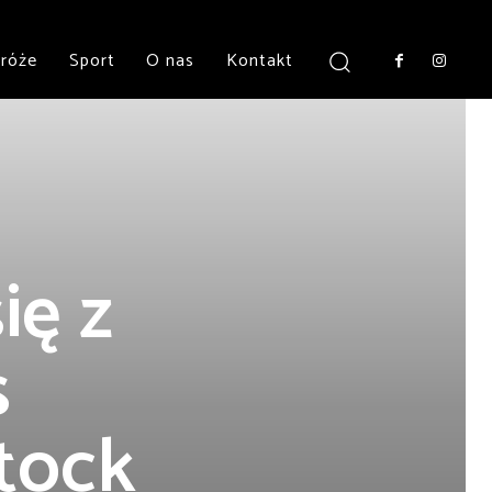
róże
Sport
O nas
Kontakt
ię z
s
tock