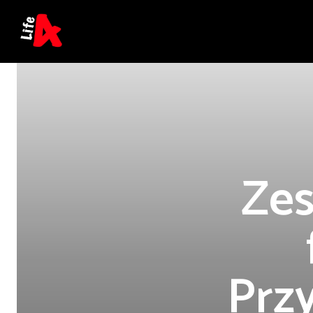
Zes
Prz