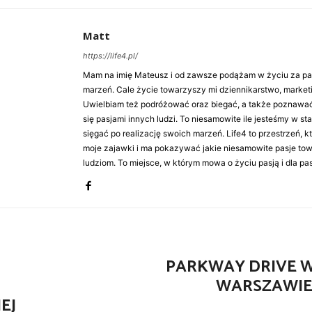
Matt
https://life4.pl/
Mam na imię Mateusz i od zawsze podążam w życiu za pasj
marzeń. Cale życie towarzyszy mi dziennikarstwo, market
Uwielbiam też podróżować oraz biegać, a także poznawa
się pasjami innych ludzi. To niesamowite ile jesteśmy w st
sięgać po realizację swoich marzeń. Life4 to przestrzeń, k
moje zajawki i ma pokazywać jakie niesamowite pasje to
ludziom. To miejsce, w którym mowa o życiu pasją i dla pasj
PARKWAY DRIVE W
WARSZAWIE
EJ