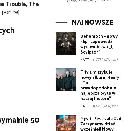
ge Trouble, The
poniżej:
NAJNOWSZE
cych
Behemoth – nowy
klip i zapowiedź
wydawnictwa „I,
Scvlptor”
MATT
-
19 CZERWCA, 2026
Trivium szykuje
nowy album! Heafy:
„To
prawdopodobnie
najlepsza płyta w
naszej historii”
MATT
-
19 CZERWCA, 2026
symalnie 50
Mystic Festival 2026:
Zaczynamy dzień
wcześniej! Nowy