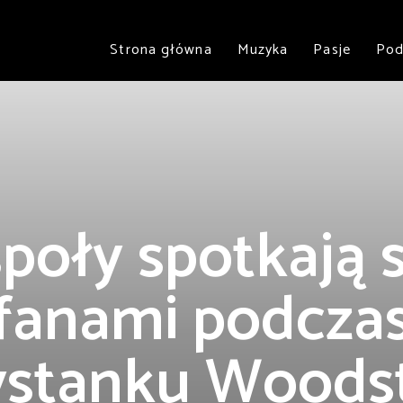
Strona główna
Muzyka
Pasje
Pod
poły spotkają s
fanami podcza
ystanku Woods