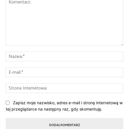
Komentarz:
Na
E-
mai
St
Int
Zapisz moje nazwisko, adres e-mail i stronę internetową w
tej przeglądarce na następny raz, gdy skomentuję.