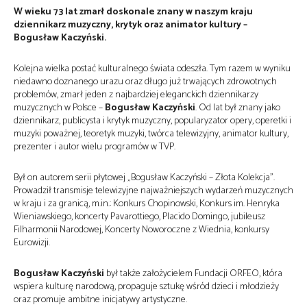
W wieku 73 lat zmarł doskonale znany w naszym kraju
dziennikarz muzyczny, krytyk oraz animator kultury –
Bogusław Kaczyński.
Kolejna wielka postać kulturalnego świata odeszła. Tym razem w wyniku
niedawno doznanego urazu oraz długo już trwających zdrowotnych
problemów, zmarł jeden z najbardziej eleganckich dziennikarzy
muzycznych w Polsce –
Bogusław Kaczyński
. Od lat był znany jako
dziennikarz, publicysta i krytyk muzyczny, popularyzator opery, operetki i
muzyki poważnej, teoretyk muzyki, twórca telewizyjny, animator kultury,
prezenter i autor wielu programów w TVP.
Był on autorem serii płytowej „Bogusław Kaczyński – Złota Kolekcja”.
Prowadził transmisje telewizyjne najważniejszych wydarzeń muzycznych
w kraju i za granicą, m.in.: Konkurs Chopinowski, Konkurs im. Henryka
Wieniawskiego, koncerty Pavarottiego, Placido Domingo, jubileusz
Filharmonii Narodowej, Koncerty Noworoczne z Wiednia, konkursy
Eurowizji.
Bogusław Kaczyński
był także założycielem Fundacji ORFEO, która
wspiera kulturę narodową, propaguje sztukę wśród dzieci i młodzieży
oraz promuje ambitne inicjatywy artystyczne.