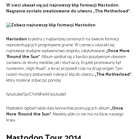
W sieci ukazał się już najnowszy klip formacji Mastodon.
Nagranie zostało zrealizowane do utworu „The Motherload”.
Mastodon
to jedna z najbardziej cenionych na świecie formacji
reprezentujących progresywne granie. W czerwcu ukazało się
najnowsze studyjne wydawnictwo zespołu, zatytułowane
„Once More
'Round the Sun”
. Album spotkał się z bardzo pozytywnym obiorem
zarówno ze strony mediów, jak i słuchaczy. Krążek promowany był
numerem „High Road”, a teraz przyszedł czas na drugi singiel. Tym
razem muzycy postanowili nakręcić klip do utworu
„The Motherload”
,
który możecie zobaczyć poniżej.
{youtube}Sp7CYvh8FwA{/youtube}
Mastodon ogłosił także daty koncertów promujących album
„Once
More 'Round the Sun”
. Niestety póki co nie ma na liście naszego
kraju.
Mastodon Tour 2014