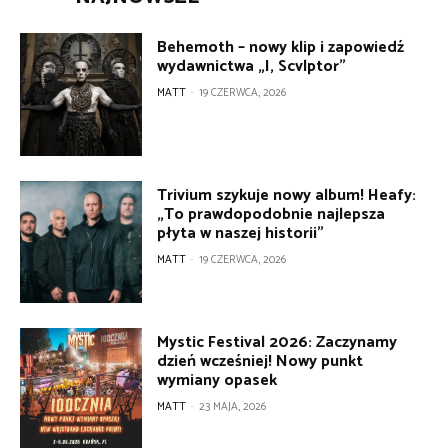
Behemoth – nowy klip i zapowiedź
wydawnictwa „I, Scvlptor”
MATT
-
19 CZERWCA, 2026
Trivium szykuje nowy album! Heafy:
„To prawdopodobnie najlepsza
płyta w naszej historii”
MATT
-
19 CZERWCA, 2026
Mystic Festival 2026: Zaczynamy
dzień wcześniej! Nowy punkt
wymiany opasek
MATT
-
23 MAJA, 2026