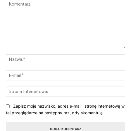
Komentarz:
Na
E-
mai
St
Int
Zapisz moje nazwisko, adres e-mail i stronę internetową w
tej przeglądarce na następny raz, gdy skomentuję.