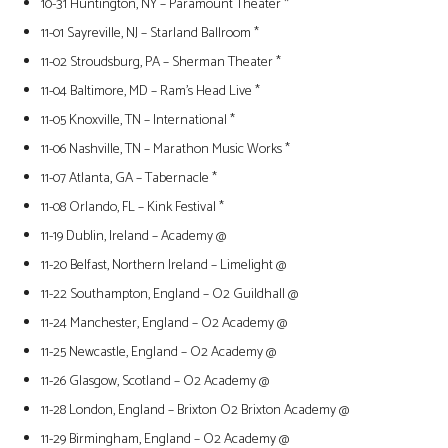
10-31 Huntington, NY – Paramount Theater *
11-01 Sayreville, NJ – Starland Ballroom *
11-02 Stroudsburg, PA – Sherman Theater *
11-04 Baltimore, MD – Ram’s Head Live *
11-05 Knoxville, TN – International *
11-06 Nashville, TN – Marathon Music Works *
11-07 Atlanta, GA – Tabernacle *
11-08 Orlando, FL – Kink Festival *
11-19 Dublin, Ireland – Academy @
11-20 Belfast, Northern Ireland – Limelight @
11-22 Southampton, England – O2 Guildhall @
11-24 Manchester, England – O2 Academy @
11-25 Newcastle, England – O2 Academy @
11-26 Glasgow, Scotland – O2 Academy @
11-28 London, England – Brixton O2 Brixton Academy @
11-29 Birmingham, England – O2 Academy @