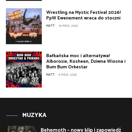
Wrestling na Mystic Festival 2026!
PpW Ewenement wraca do stoczni
MATT
-
19 MAJA, 2026
Bałkańska moc i alternatywa!
Alborosie, Kosheen, Dziwna Wiosna i
Bum Bum Orkestar
MATT
-
6 MAJA, 2026
MUZYKA
Behemoth – nowy klip i zapowiedź