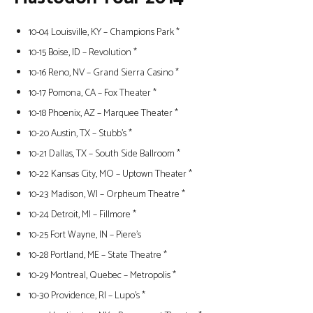
10-04 Louisville, KY – Champions Park *
10-15 Boise, ID – Revolution *
10-16 Reno, NV – Grand Sierra Casino *
10-17 Pomona, CA – Fox Theater *
10-18 Phoenix, AZ – Marquee Theater *
10-20 Austin, TX – Stubb’s *
10-21 Dallas, TX – South Side Ballroom *
10-22 Kansas City, MO – Uptown Theater *
10-23 Madison, WI – Orpheum Theatre *
10-24 Detroit, MI – Fillmore *
10-25 Fort Wayne, IN – Piere’s
10-28 Portland, ME – State Theatre *
10-29 Montreal, Quebec – Metropolis *
10-30 Providence, RI – Lupo’s *