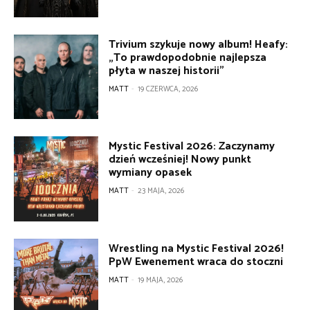
Trivium szykuje nowy album! Heafy:
„To prawdopodobnie najlepsza
płyta w naszej historii”
MATT
-
19 CZERWCA, 2026
Mystic Festival 2026: Zaczynamy
dzień wcześniej! Nowy punkt
wymiany opasek
MATT
-
23 MAJA, 2026
Wrestling na Mystic Festival 2026!
PpW Ewenement wraca do stoczni
MATT
-
19 MAJA, 2026