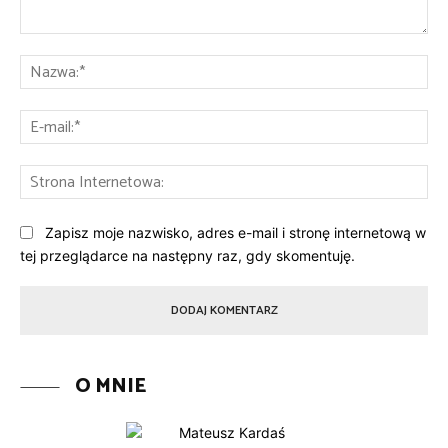
Komentarz:
Na
E-
mai
St
Int
Zapisz moje nazwisko, adres e-mail i stronę internetową w
tej przeglądarce na następny raz, gdy skomentuję.
O MNIE