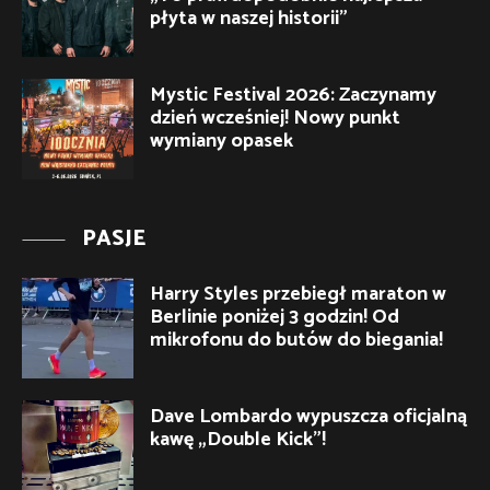
płyta w naszej historii”
Mystic Festival 2026: Zaczynamy
dzień wcześniej! Nowy punkt
wymiany opasek
PASJE
Harry Styles przebiegł maraton w
Berlinie poniżej 3 godzin! Od
mikrofonu do butów do biegania!
Dave Lombardo wypuszcza oficjalną
kawę „Double Kick”!