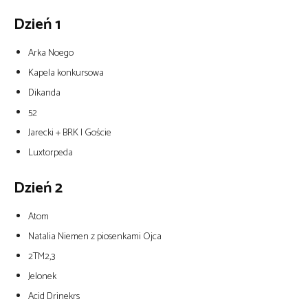
Dzień 1
Arka Noego
Kapela konkursowa
Dikanda
52
Jarecki + BRK I Goście
Luxtorpeda
Dzień 2
Atom
Natalia Niemen z piosenkami Ojca
2TM2,3
Jelonek
Acid Drinekrs