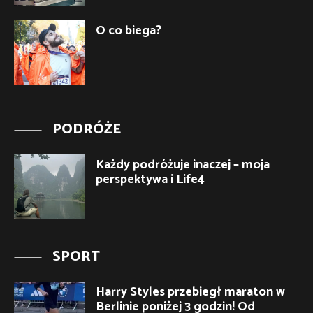
O co biega?
PODRÓŻE
Każdy podróżuje inaczej – moja
perspektywa i Life4
SPORT
Harry Styles przebiegł maraton w
Berlinie poniżej 3 godzin! Od