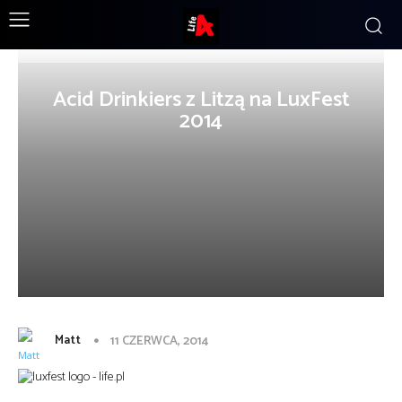
Acid Drinkiers z Litzą na LuxFest
2014
Matt
11 CZERWCA, 2014