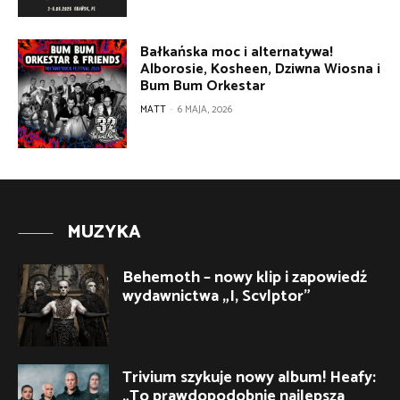
Bałkańska moc i alternatywa!
Alborosie, Kosheen, Dziwna Wiosna i
Bum Bum Orkestar
MATT
-
6 MAJA, 2026
MUZYKA
Behemoth – nowy klip i zapowiedź
wydawnictwa „I, Scvlptor”
Trivium szykuje nowy album! Heafy:
„To prawdopodobnie najlepsza