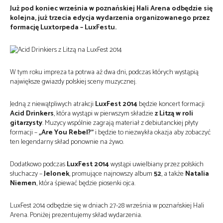
Już pod koniec września w poznańskiej Hali Arena odbędzie się
kolejna, już trzecia edycja wydarzenia organizowanego przez
formację Luxtorpeda – LuxFestu.
W tym roku impreza ta potrwa aż dwa dni, podczas których wystąpią
największe gwiazdy polskiej sceny muzycznej.
Jedną z niewątpliwych atrakcji
LuxFest 2014
będzie koncert formacji
Acid Drinkers
, która wystąpi w pierwszym składzie
z Litzą w roli
gitarzysty
. Muzycy wspólnie zagrają materiał z debiutanckiej płyty
formacji –
„Are You Rebel?”
i będzie to niezwykła okazja aby zobaczyć
ten legendarny skład ponownie na żywo.
Dodatkowo podczas
LuxFest 2014
wystąpi uwielbiany przez polskich
słuchaczy –
Jelonek
, promujące najnowszy album
52
, a także
Natalia
Niemen
, która śpiewać będzie piosenki ojca.
LuxFest 2014 odbędzie się w dniach 27-28 września w poznańskiej Hali
Arena. Poniżej prezentujemy skład wydarzenia.