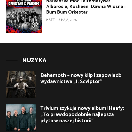
Bałkańska moc i alternatywa!
Alborosie, Kosheen, Dziwna Wiosna i
Bum Bum Orkestar
MATT
-
6 MAJA, 2026
MUZYKA
Behemoth – nowy klip i zapowiedź
wydawnictwa „I, Scvlptor”
Trivium szykuje nowy album! Heafy:
„To prawdopodobnie najlepsza
płyta w naszej historii”