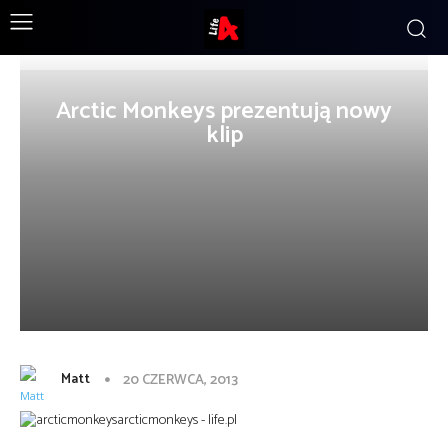
Arctic Monkeys prezentują nowy
klip
Matt
20 CZERWCA, 2013