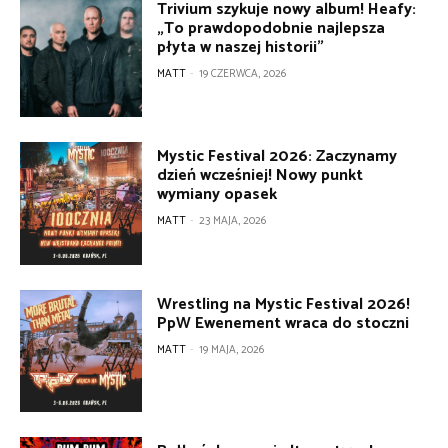
Trivium szykuje nowy album! Heafy:
„To prawdopodobnie najlepsza
płyta w naszej historii”
MATT
-
19 CZERWCA, 2026
Mystic Festival 2026: Zaczynamy
dzień wcześniej! Nowy punkt
wymiany opasek
MATT
-
23 MAJA, 2026
Wrestling na Mystic Festival 2026!
PpW Ewenement wraca do stoczni
MATT
-
19 MAJA, 2026