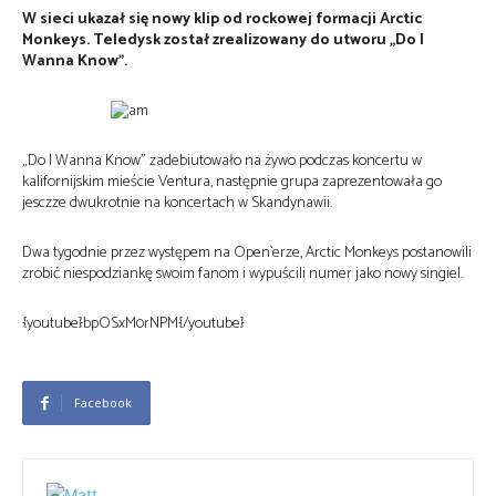
W sieci ukazał się nowy klip od rockowej formacji Arctic
Monkeys. Teledysk został zrealizowany do utworu „Do I
Wanna Know”.
„Do I Wanna Know” zadebiutowało na żywo podczas koncertu w
kalifornijskim mieście Ventura, następnie grupa zaprezentowała go
jesczze dwukrotnie na koncertach w Skandynawii.
Dwa tygodnie przez występem na Open`erze, Arctic Monkeys postanowili
zrobić niespodziankę swoim fanom i wypuścili numer jako nowy singiel.
{youtube}bpOSxM0rNPM{/youtube}
Facebook