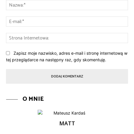
Na
E-
mai
St
Int
Zapisz moje nazwisko, adres e-mail i stronę internetową w
tej przeglądarce na następny raz, gdy skomentuję.
O MNIE
MATT