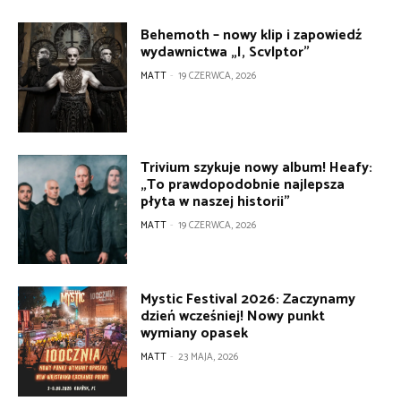
Behemoth – nowy klip i zapowiedź
wydawnictwa „I, Scvlptor”
MATT
-
19 CZERWCA, 2026
Trivium szykuje nowy album! Heafy:
„To prawdopodobnie najlepsza
płyta w naszej historii”
MATT
-
19 CZERWCA, 2026
Mystic Festival 2026: Zaczynamy
dzień wcześniej! Nowy punkt
wymiany opasek
MATT
-
23 MAJA, 2026