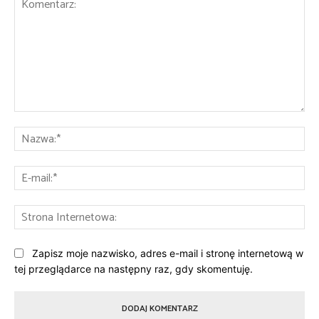
Komentarz:
Na
E-
mai
St
Int
Zapisz moje nazwisko, adres e-mail i stronę internetową w
tej przeglądarce na następny raz, gdy skomentuję.