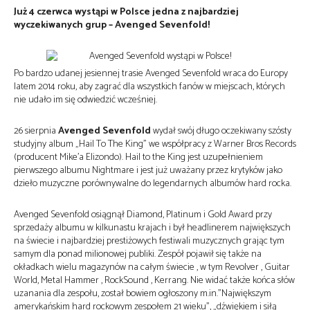
Już 4 czerwca wystąpi w Polsce jedna z najbardziej
wyczekiwanych grup – Avenged Sevenfold!
Po bardzo udanej jesiennej trasie Avenged Sevenfold wraca do Europy
latem 2014 roku, aby zagrać dla wszystkich fanów w miejscach, których
nie udało im się odwiedzić wcześniej.
26 sierpnia
Avenged Sevenfold
wydał swój długo oczekiwany szósty
studyjny album „Hail To The King” we współpracy z Warner Bros Records
(producent Mike’a Elizondo). Hail to the King jest uzupełnieniem
pierwszego albumu Nightmare i jest już uważany przez krytyków jako
dzieło muzyczne porównywalne do legendarnych albumów hard rocka.
Avenged Sevenfold osiągnął Diamond, Platinum i Gold Award przy
sprzedaży albumu w kilkunastu krajach i był headlinerem największych
na świecie i najbardziej prestiżowych festiwali muzycznych grając tym
samym dla ponad milionowej publiki. Zespół pojawił się także na
okładkach wielu magazynów na całym świecie , w tym Revolver , Guitar
World, Metal Hammer , RockSound , Kerrang. Nie widać także końca słów
uzanania dla zespołu, został bowiem ogłoszony m.in.”Największym
amerykańskim hard rockowym zespołem 21 wieku”, „dźwiękiem i siłą