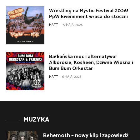
Wrestling na Mystic Festival 2026!
PpW Ewenement wraca do stoczni
MATT
-
19 MAJA, 2026
Bałkańska moc i alternatywa!
Alborosie, Kosheen, Dziwna Wiosna i
Bum Bum Orkestar
MATT
-
6 MAJA, 2026
MUZYKA
Behemoth – nowy klip i zapowiedź