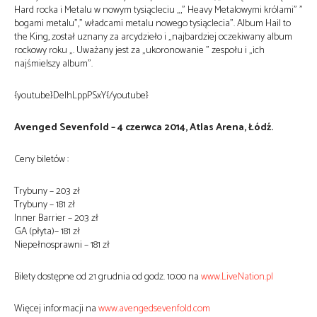
Hard rocka i Metalu w nowym tysiącleciu „,” Heavy Metalowymi królami” ”
bogami metalu”,” władcami metalu nowego tysiąclecia”. Album Hail to
the King, został uznany za arcydzieło i „najbardziej oczekiwany album
rockowy roku „. Uważany jest za „ukoronowanie ” zespołu i „ich
najśmielszy album”.
{youtube}DelhLppPSxY{/youtube}
Avenged Sevenfold – 4 czerwca 2014, Atlas Arena, Łódź.
Ceny biletów :
Trybuny – 203 zł
Trybuny – 181 zł
Inner Barrier – 203 zł
GA (płyta)– 181 zł
Niepełnosprawni – 181 zł
Bilety dostępne od 21 grudnia od godz. 10:00 na
www.LiveNation.pl
Więcej informacji na
www.avengedsevenfold.com