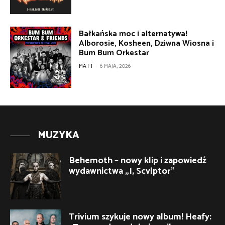
Bałkańska moc i alternatywa!
Alborosie, Kosheen, Dziwna Wiosna i
Bum Bum Orkestar
MATT
-
6 MAJA, 2026
MUZYKA
Behemoth – nowy klip i zapowiedź
wydawnictwa „I, Scvlptor”
Trivium szykuje nowy album! Heafy: