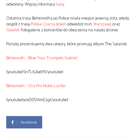
odwołany. Więcej informacji
tutaj
.
Ostatnia trasa Behemotha po Polsce miała miejsce jesienią 2013, wtedy
zespół z trasą
Polska Czarna Jesień
odwiedził m.in.
Warszawę
oraz
Gdańsk
. Fotogalerie z koncertów do obejrzenia na naszej stronie.
Poniżej prezentujemy dwa utwory, które promują album The Satanist:
Behemoth – Blow Your Trumpets Gabriel
{youtube}SnTL1L8a6YI{/youtube}
Behemoth – Ora Pro Nobis Lucifer
{youtube}yosDDDAmE2g{/youtube}
Facebook