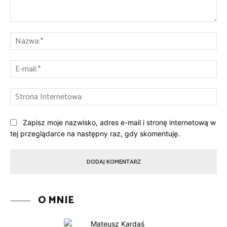
Komentarz:
Na
E-
mai
St
Int
Zapisz moje nazwisko, adres e-mail i stronę internetową w
tej przeglądarce na następny raz, gdy skomentuję.
O MNIE