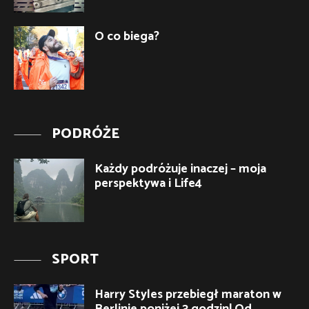
O co biega?
PODRÓŻE
Każdy podróżuje inaczej – moja
perspektywa i Life4
SPORT
Harry Styles przebiegł maraton w
Berlinie poniżej 3 godzin! Od