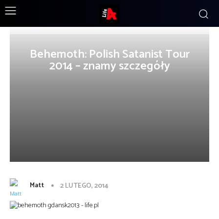
Behemoth: Polish Satanist Tour
2014 – znamy szczegóły
Matt
2 LUTEGO, 2014