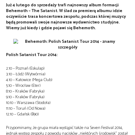
Już 4 lutego do sprzedaży trafi najnowszy album formacji
Behemoth – The Satanist. W ślad za premierą albumu idzie
oczywiście trasa koncertowa zespołu, podczas której muzycy
będą promowali swoje najnowsze wydawnictwo studyjne.
Wiemy już kiedy i gdzie pojawi się Behemoth.
Polish Satanist Tour 2014:
2.10 – Poznań (Eskulap)
3.10 – Łódź (Wytwórnia)
4.10 – Katowice (Mega Club)
5.10 – Wrocław (Eter)
8.10 – Kraków (Fabryka)
9.10 – Kraków (Fabryka)
10.10 – Warszawa (Stodoła)
11.10 – Toruń (Od Nowa)
12.10 – Gdańsk (B90)
Przypominamy, że grupa miała wystąpić także na Seven Festival 2014,
jednak występ zespołu z powodu nacisków „niektórych środowisk” został