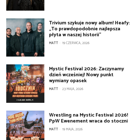
Trivium szykuje nowy album! Heafy:
„To prawdopodobnie najlepsza
płyta w naszej historii”
MATT
-
19 CZERWCA, 2026
Mystic Festival 2026: Zaczynamy
dzień wcześniej! Nowy punkt
wymiany opasek
MATT
-
23 MAJA, 2026
Wrestling na Mystic Festival 2026!
PpW Ewenement wraca do stoczni
MATT
-
19 MAJA, 2026