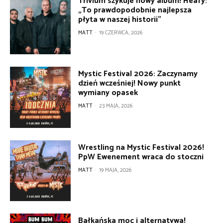
Trivium szykuje nowy album! Heafy:
„To prawdopodobnie najlepsza
płyta w naszej historii”
MATT
-
19 CZERWCA, 2026
Mystic Festival 2026: Zaczynamy
dzień wcześniej! Nowy punkt
wymiany opasek
MATT
-
23 MAJA, 2026
Wrestling na Mystic Festival 2026!
PpW Ewenement wraca do stoczni
MATT
-
19 MAJA, 2026
Bałkańska moc i alternatywa!