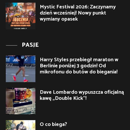
Mystic Festival 2026: Zaczynamy
dzień wcześniej! Nowy punkt
wymiany opasek
PASJE
Harry Styles przebiegł maraton w
Berlinie poniżej 3 godzin! Od
mikrofonu do butów do biegania!
Dave Lombardo wypuszcza oficjalną
kawę „Double Kick”!
O co biega?