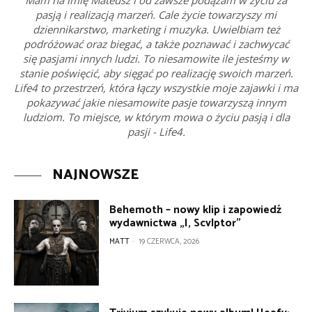
Mam na imię Mateusz i od zawsze podążam w życiu za
pasją i realizacją marzeń. Cale życie towarzyszy mi
dziennikarstwo, marketing i muzyka. Uwielbiam też
podróżować oraz biegać, a także poznawać i zachwycać
się pasjami innych ludzi. To niesamowite ile jesteśmy w
stanie poświęcić, aby sięgać po realizację swoich marzeń.
Life4 to przestrzeń, która łączy wszystkie moje zajawki i ma
pokazywać jakie niesamowite pasje towarzyszą innym
ludziom. To miejsce, w którym mowa o życiu pasją i dla
pasji - Life4.
NAJNOWSZE
Behemoth – nowy klip i zapowiedź
wydawnictwa „I, Scvlptor”
MATT
-
19 CZERWCA, 2026