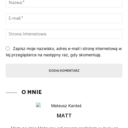
Na
E-
mai
St
Int
Zapisz moje nazwisko, adres e-mail i stronę internetową w
tej przeglądarce na następny raz, gdy skomentuję.
O MNIE
MATT