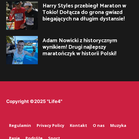
Harry Styles przebiegł Maraton w
Tokio! Dołącza do grona gwiazd
biegających na długim dystansie!
Adam Nowicki z historycznym
wynikiem! Drugi najlepszy
maratończyk w historii Polski!
Copyright ©2025 "Life4"
Regulamin
Privacy Policy
Kontakt
O nas
Muzyka
Pasje
Podróże
Sport