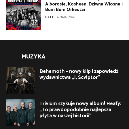
Alborosie, Kosheen, Dziwna Wiosna i
Bum Bum Orkestar
MATT
-
6 MAJA, 2026
MUZYKA
Behemoth – nowy klip i zapowiedź
wydawnictwa „I, Scvlptor”
Trivium szykuje nowy album! Heafy:
„To prawdopodobnie najlepsza
płyta w naszej historii”