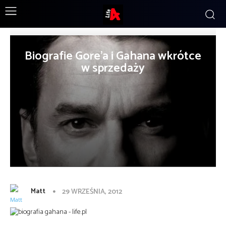
Biografie Gore’a i Gahana wkrótce
w sprzedaży
Matt
29 WRZEŚNIA, 2012