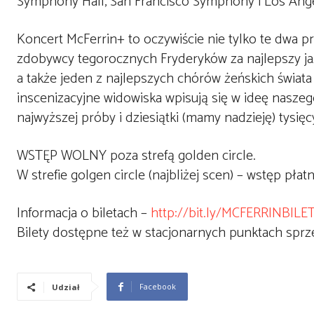
Symphony Hall, San Francisco Symphony i Los Ange
Koncert McFerrin+ to oczywiście nie tylko te dwa p
zdobywcy tegorocznych Fryderyków za najlepszy jaz
a także jeden z najlepszych chórów żeńskich świata 
inscenizacyjne widowiska wpisują się w ideę naszeg
najwyższej próby i dziesiątki (mamy nadzieję) tysięc
WSTĘP WOLNY poza strefą golden circle.
W strefie golgen circle (najbliżej scen) – wstęp płatn
Informacja o biletach –
http://bit.ly/MCFERRINBILE
Bilety dostępne też w stacjonarnych punktach sprz
Facebook
Udział