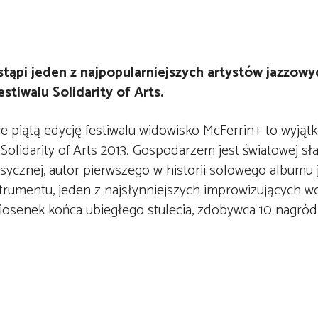
tąpi jeden z najpopularniejszych artystów jazzow
tiwalu Solidarity of Arts.
e piątą edycję festiwalu widowisko McFerrin+ to wyjąt
olidarity of Arts 2013. Gospodarzem jest światowej sł
asycznej, autor pierwszego w historii solowego albumu
rumentu, jeden z najsłynniejszych improwizujących w
h piosenek końca ubiegłego stulecia, zdobywca 10 nagr