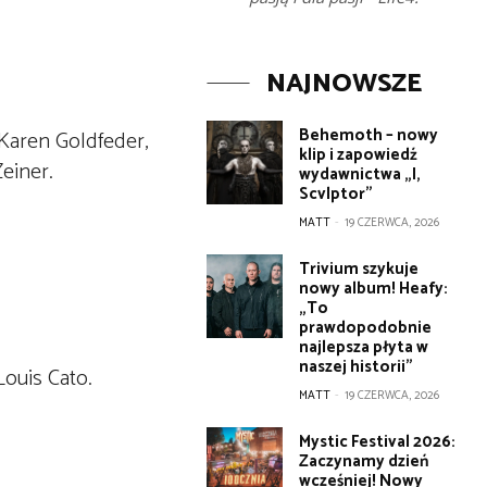
NAJNOWSZE
Behemoth – nowy
Karen Goldfeder,
klip i zapowiedź
einer.
wydawnictwa „I,
Scvlptor”
MATT
-
19 CZERWCA, 2026
Trivium szykuje
nowy album! Heafy:
„To
prawdopodobnie
najlepsza płyta w
naszej historii”
Louis Cato.
MATT
-
19 CZERWCA, 2026
Mystic Festival 2026:
Zaczynamy dzień
wcześniej! Nowy