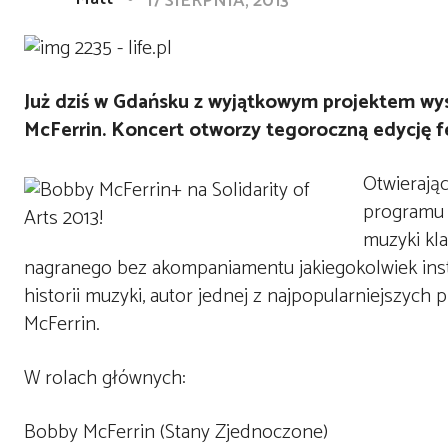
17 SIERPNIA, 2013
Już dziś w Gdańsku z wyjątkowym projektem wys
McFerrin. Koncert otworzy tegoroczną edycję fes
Otwierając
programu S
muzyki kl
nagranego bez akompaniamentu jakiegokolwiek inst
historii muzyki, autor jednej z najpopularniejszyc
McFerrin.
W rolach głównych:
Bobby McFerrin (Stany Zjednoczone)