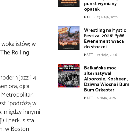
punkt wymiany
opasek
MATT
-
23 MAJA, 2026
Wrestling na Mystic
Festival 2026! PpW
Ewenement wraca
 wokalistów; w
do stoczni
The Rolling
MATT
-
19 MAJA, 2026
Bałkańska moc i
alternatywa!
modern jazz i 4.
Alborosie, Kosheen,
Dziwna Wiosna i Bum
eniora, ojca
Bum Orkestar
 Metropolitan
MATT
-
6 MAJA, 2026
jest “podróżą w
w, między innymi
) i perkusista
in. w Boston