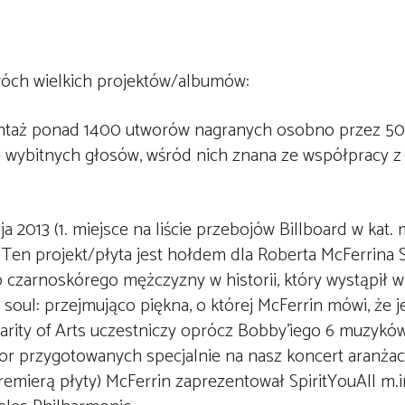
wóch wielkich projektów/albumów:
ontaż ponad 1400 utworów nagranych osobno przez 50
wybitnych głosów, wśród nich znana ze współpracy z 
a 2013 (1. miejsce na liście przebojów Billboard w kat. 
Ten projekt/płyta jest hołdem dla Roberta McFerrina S
 czarnoskórego mężczyzny w historii, który wystąpił w
 soul: przejmująco piękna, o której McFerrin mówi, że 
idarity of Arts uczestniczy oprócz Bobby’iego 6 muzykó
tor przygotowanych specjalnie na nasz koncert aranżacji
remierą płyty) McFerrin zaprezentował SpiritYouAll m.