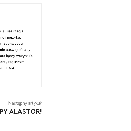
ą i realizacją
ing i muzyka.
ć i zachwycać
anie poświęcić, aby
tóra łączy wszystkie
warzyszą innym
i - Life4.
Następny artykuł
PY ALASTOR!