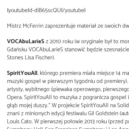
{youtube}d-diB65scQU{/youtube}
Mistrz McFerrin zaprezentuje materiał ze swoich d
VOCAbuLarieS
z 2010 roku (w oryginale był to m
Gdańsku VOCAbuLarieS stanowić będzie szesnaście 
Stones Lisa Fischer).
SpiritYouAll
, którego premiera miała miejsce 14 maj
muzyki gospel w pierwszym tygodniu od premiery). 
artysty, wybitnego śpiewaka operowego, pierwszego
Opera. SpiritYouAll to muzyka z pogranicza gospel i
głąb mojej duszy.” W projekcie SpiritYouAll na Sol
znani z minionych edycji festiwalu Gil Goldstein (au
Louis Cato. W pierwszej połowie 2013 roku (przed p