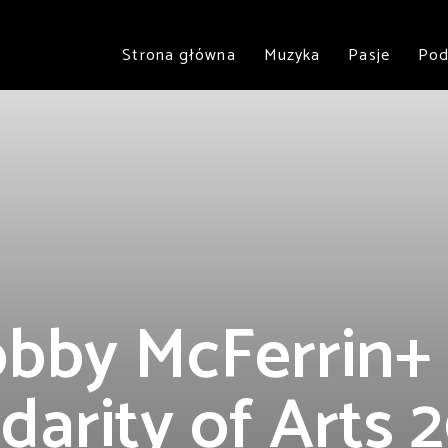
Strona główna
Muzyka
Pasje
Pod
bby McFerrin+
idarity of Arts 2