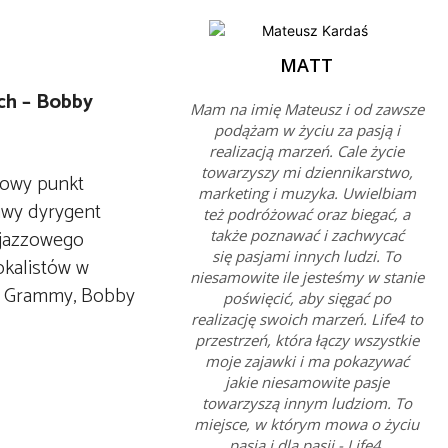
MATT
ych – Bobby
Mam na imię Mateusz i od zawsze
podążam w życiu za pasją i
realizacją marzeń. Cale życie
towarzyszy mi dziennikarstwo,
kowy punkt
marketing i muzyka. Uwielbiam
awy dyrygent
też podróżować oraz biegać, a
 jazzowego
także poznawać i zachwycać
się pasjami innych ludzi. To
okalistów w
niesamowite ile jesteśmy w stanie
ód Grammy, Bobby
poświęcić, aby sięgać po
realizację swoich marzeń. Life4 to
przestrzeń, która łączy wszystkie
moje zajawki i ma pokazywać
jakie niesamowite pasje
towarzyszą innym ludziom. To
miejsce, w którym mowa o życiu
pasją i dla pasji - Life4.