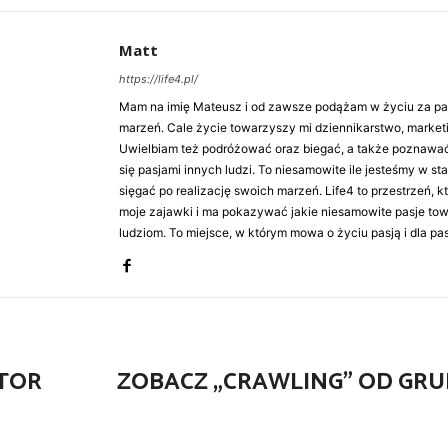
Matt
https://life4.pl/
Mam na imię Mateusz i od zawsze podążam w życiu za pasj
marzeń. Cale życie towarzyszy mi dziennikarstwo, market
Uwielbiam też podróżować oraz biegać, a także poznawa
się pasjami innych ludzi. To niesamowite ile jesteśmy w st
sięgać po realizację swoich marzeń. Life4 to przestrzeń, k
moje zajawki i ma pokazywać jakie niesamowite pasje to
ludziom. To miejsce, w którym mowa o życiu pasją i dla pasj
CTOR
ZOBACZ „CRAWLING” OD GRU