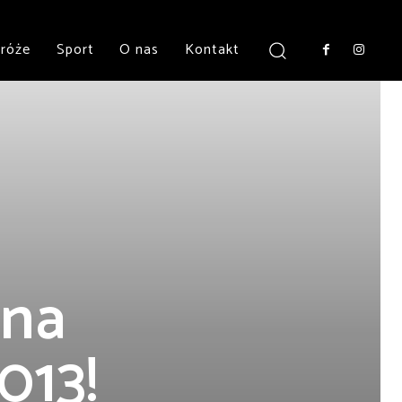
róże
Sport
O nas
Kontakt
 na
013!