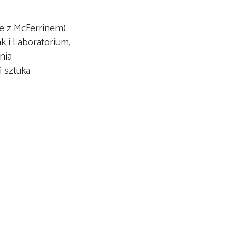
ie z McFerrinem)
k i Laboratorium,
nia
i sztuka