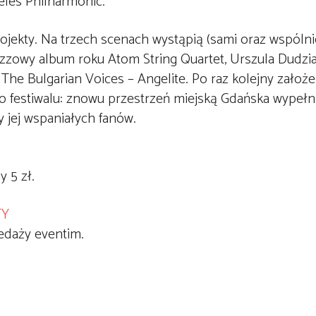
les Philharmonic.
rojekty. Na trzech scenach wystąpią (sami oraz wspóln
zowy album roku Atom String Quartet, Urszula Dudzia
The Bulgarian Voices – Angelite. Po raz kolejny założe
o festiwalu: znowu przestrzeń miejską Gdańska wypełn
y jej wspaniałych fanów.
y 5 zł.
TY
edaży eventim.