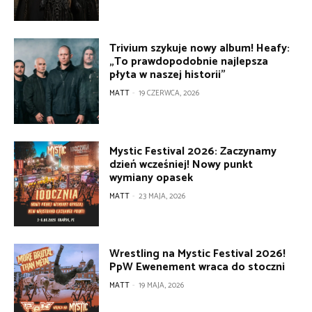
Trivium szykuje nowy album! Heafy:
„To prawdopodobnie najlepsza
płyta w naszej historii”
MATT
-
19 CZERWCA, 2026
Mystic Festival 2026: Zaczynamy
dzień wcześniej! Nowy punkt
wymiany opasek
MATT
-
23 MAJA, 2026
Wrestling na Mystic Festival 2026!
PpW Ewenement wraca do stoczni
MATT
-
19 MAJA, 2026