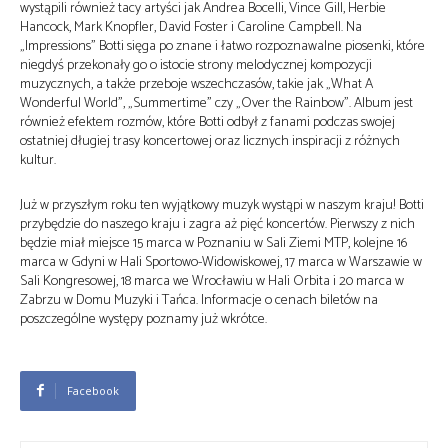
wystąpili również tacy artyści jak Andrea Bocelli, Vince Gill, Herbie
Hancock, Mark Knopfler, David Foster i Caroline Campbell. Na
„Impressions” Botti sięga po znane i łatwo rozpoznawalne piosenki, które
niegdyś przekonały go o istocie strony melodycznej kompozycji
muzycznych, a także przeboje wszechczasów, takie jak „What A
Wonderful World”, „Summertime” czy „Over the Rainbow”. Album jest
również efektem rozmów, które Botti odbył z fanami podczas swojej
ostatniej długiej trasy koncertowej oraz licznych inspiracji z różnych
kultur.
Już w przyszłym roku ten wyjątkowy muzyk wystąpi w naszym kraju! Botti
przybędzie do naszego kraju i zagra aż pięć koncertów. Pierwszy z nich
będzie miał miejsce 15 marca w Poznaniu w Sali Ziemi MTP, kolejne 16
marca w Gdyni w Hali Sportowo-Widowiskowej, 17 marca w Warszawie w
Sali Kongresowej, 18 marca we Wrocławiu w Hali Orbita i 20 marca w
Zabrzu w Domu Muzyki i Tańca. Informacje o cenach biletów na
poszczególne występy poznamy już wkrótce.
Facebook