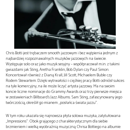
Chris Botti jest trębaczem smooth jazzowym i bez wątpienia jednym z
najbardziej rozpoznawalnych muzyków jazzowych na świecie.
Występuje solo oraz jako muzyk sesyjny – współpracował m.in. z takimi
gwiazdami jak Sting, Aretha Franklin, Bob Dylan czy Paul Simon.
Koncertował również z Dianą Krall, Jill Scott, Michaelem Buble czy
Rodem Stewartem. Dzięki wytrwałości i ciężkiej pracy Botti odniósł sukces
na tyle komercyjny, na ile może liczyć artysta jazzowy. Ma na swoim
koncie liczne nominacje do Grammy Awards oraz trzy pierwsze miejsca
w zestawieniach Billboard’s Jazz Albums. Sam Sting, zafascynowany jego
twórczością, określił go mianem „posłańca świata jazzu”.
W tym roku ukazała się najnowsza płyta solowa muzyka, zatytułowana
„Impressions”. Obok grającego z charakterystycznym dla siebie
brzmieniem i wielką wyobraźnią muzyczną Chrisa Bottiego na albumie