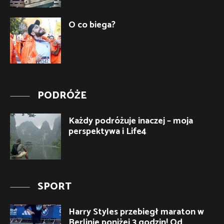
O co biega?
PODRÓŻE
Każdy podróżuje inaczej – moja
perspektywa i Life4
SPORT
Harry Styles przebiegł maraton w
Berlinie poniżej 3 godzin! Od