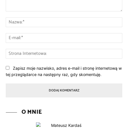
Komentarz:
Na
E-
mai
St
Int
Zapisz moje nazwisko, adres e-mail i stronę internetową w
tej przeglądarce na następny raz, gdy skomentuję.
O MNIE