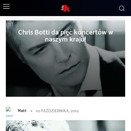
Chris Botti da pięć koncertów w
naszym kraju!
Matt
10 PAŹDZIERNIKA, 2012