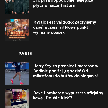
„To prawdopodobnie najlepsza
płyta w naszej historii”
Mystic Festival 2026: Zaczynamy
dzień wcześniej! Nowy punkt
wymiany opasek
PASJE
Harry Styles przebiegł maraton w
Berlinie poniżej 3 godzin! Od
mikrofonu do butów do biegania!
Dave Lombardo wypuszcza oficjalną
kawę „Double Kick”!