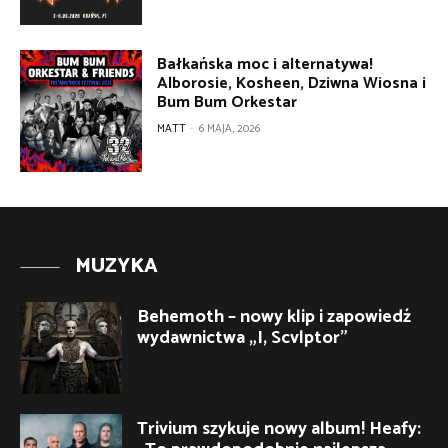
Bałkańska moc i alternatywa!
Alborosie, Kosheen, Dziwna Wiosna i
Bum Bum Orkestar
MATT
-
6 MAJA, 2026
MUZYKA
Behemoth – nowy klip i zapowiedź
wydawnictwa „I, Scvlptor”
Trivium szykuje nowy album! Heafy: