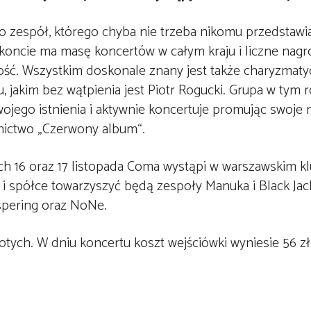
o zespół, którego chyba nie trzeba nikomu przedstawi
koncie ma masę koncertów w całym kraju i liczne nagr
ość. Wszystkim doskonale znany jest także charyzmat
, jakim bez wątpienia jest Piotr Rogucki. Grupa w tym 
wojego istnienia i aktywnie koncertuje promując swoje
ictwo „Czerwony album“.
h 16 oraz 17 listopada Coma wystąpi w warszawskim kl
 spółce towarzyszyć będą zespoły Manuka i Black Jack
spering oraz NoNe.
tych. W dniu koncertu koszt wejściówki wyniesie 56 zł