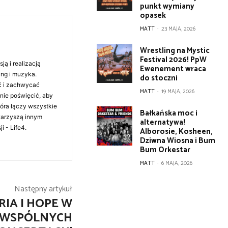
punkt wymiany
opasek
MATT
-
23 MAJA, 2026
Wrestling na Mystic
Festival 2026! PpW
ą i realizacją
Ewenement wraca
ing i muzyka.
do stoczni
ć i zachwycać
MATT
-
19 MAJA, 2026
anie poświęcić, aby
tóra łączy wszystkie
Bałkańska moc i
warzyszą innym
alternatywa!
i - Life4.
Alborosie, Kosheen,
Dziwna Wiosna i Bum
Bum Orkestar
MATT
-
6 MAJA, 2026
Następny artykuł
RIA I HOPE W
A WSPÓLNYCH