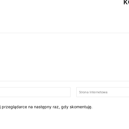
K
E-
mail:*
ej przeglądarce na następny raz, gdy skomentuję.