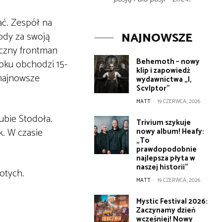
ać. Zespół na
ody za swoją
NAJNOWSZE
yczny frontman
Behemoth – nowy
roku obchodzi 15-
klip i zapowiedź
 najnowsze
wydawnictwa „I,
Scvlptor”
MATT
-
19 CZERWCA, 2026
ubie Stodoła.
Trivium szykuje
. W czasie
nowy album! Heafy:
„To
prawdopodobnie
najlepsza płyta w
naszej historii”
otych.
MATT
-
19 CZERWCA, 2026
Mystic Festival 2026:
Zaczynamy dzień
wcześniej! Nowy