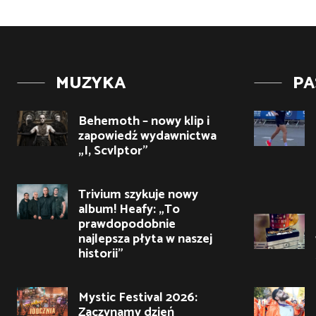
MUZYKA
PA
Behemoth – nowy klip i
zapowiedź wydawnictwa
„I, Scvlptor”
Trivium szykuje nowy
album! Heafy: „To
prawdopodobnie
najlepsza płyta w naszej
historii”
Mystic Festival 2026:
Zaczynamy dzień