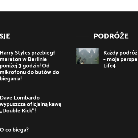
SJE
PODRÓŻE
Harry Styles przebiegł
Każdy podróżu
maraton w Berlinie
– moja perspe
poniżej 3 godzin! Od
Life4
mikrofonu do butów do
biegania!
Dave Lombardo
wypuszcza oficjalną kawę
„Double Kick”!
O co biega?