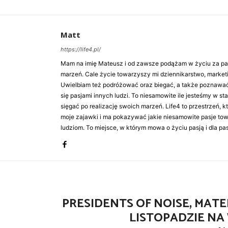
Matt
https://life4.pl/
Mam na imię Mateusz i od zawsze podążam w życiu za pasj
marzeń. Cale życie towarzyszy mi dziennikarstwo, market
Uwielbiam też podróżować oraz biegać, a także poznawa
się pasjami innych ludzi. To niesamowite ile jesteśmy w st
sięgać po realizację swoich marzeń. Life4 to przestrzeń, k
moje zajawki i ma pokazywać jakie niesamowite pasje to
ludziom. To miejsce, w którym mowa o życiu pasją i dla pasj
PRESIDENTS OF NOISE, MATE
LISTOPADZIE N