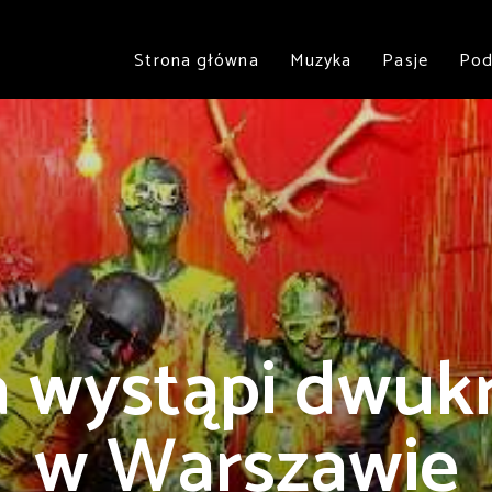
Strona główna
Muzyka
Pasje
Pod
 wystąpi dwukr
w Warszawie