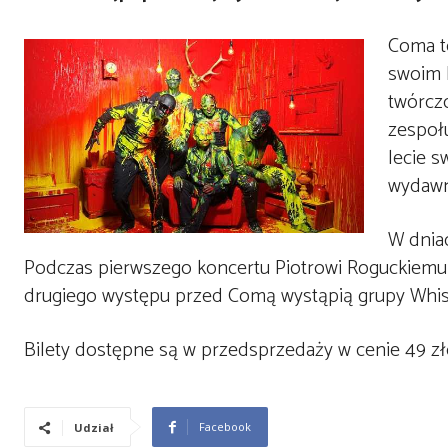
Coma t
swoim 
twórcz
zespołu
lecie s
wydawn
W dniac
Podczas pierwszego koncertu Piotrowi Roguckiemu i
drugiego występu przed Comą wystąpią grupy Whi
Bilety dostępne są w przedsprzedaży w cenie 49 zło
Facebook
Udział