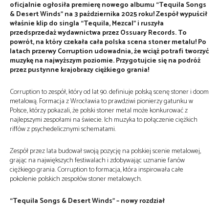
oficjalnie ogłosiła premierę nowego albumu “Tequila Songs
& Desert Winds” na 3 października 2025 roku! Zespół wypuścił
właśnie klip do singla “Tequila, Mezcal” i ruszyła
przedsprzedaż wydawnictwa przez Ossuary Records. To
powrót, na który czekała cała polska scena stoner metalu! Po
latach przerwy Corruption udowadnia, że wciąż potrafi tworzyć
muzykę na najwyższym poziomie. Przygotujcie się na podróż
przez pustynne krajobrazy ciężkiego grania!
Corruption to zespół, który od lat 90. definiuje polską scenę stoner i doom
metalową. Formacja z Wrocławia to prawdziwi pionierzy gatunku w
Polsce, którzy pokazali, że polski stoner metal może konkurować z
najlepszymi zespołami na świecie. Ich muzyka to połączenie ciężkich
riffów z psychedelicznymi schematami.
Zespół przez lata budował swoją pozycję na polskiej scenie metalowej,
grając na największych festiwalach i zdobywając uznanie fanów
ciężkiego grania. Corruption to formacja, która inspirowała całe
pokolenie polskich zespołów stoner metalowych.
“Tequila Songs & Desert Winds” – nowy rozdział