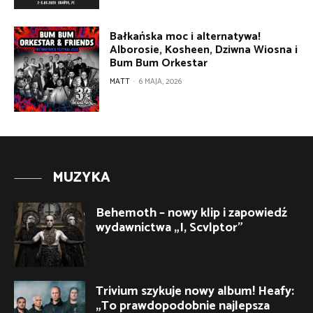
Bałkańska moc i alternatywa!
Alborosie, Kosheen, Dziwna Wiosna i
Bum Bum Orkestar
MATT
-
6 MAJA, 2026
MUZYKA
Behemoth – nowy klip i zapowiedź
wydawnictwa „I, Scvlptor”
Trivium szykuje nowy album! Heafy:
„To prawdopodobnie najlepsza