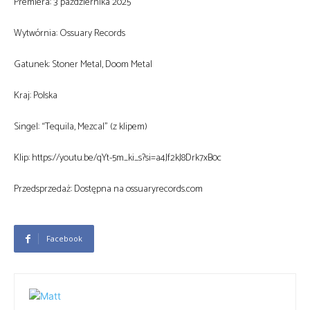
Premiera: 3 października 2025
Wytwórnia: Ossuary Records
Gatunek: Stoner Metal, Doom Metal
Kraj: Polska
Singel: “Tequila, Mezcal” (z klipem)
Klip: https://youtu.be/qYt-5m_ki_s?si=a4Jf2kJ8Drk7xB0c
Przedsprzedaż: Dostępna na ossuaryrecords.com
Facebook