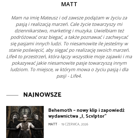
MATT
Mam na imię Mateusz i od zawsze podążam w życiu za
pasją i realizacją marzeń. Cale życie towarzyszy mi
dziennikarstwo, marketing i muzyka. Uwielbiam też
podróżować oraz biegać, a także poznawać i zachwycać
się pasjami innych ludzi. To niesamowite ile jesteśmy w
stanie poświęcić, aby sięgać po realizację swoich marzeń.
Life4 to przestrzeń, która łączy wszystkie moje zajawki i ma
pokazywać jakie niesamowite pasje towarzyszą innym
ludziom. To miejsce, w którym mowa o życiu pasją i dla
pasji - Life4.
NAJNOWSZE
Behemoth – nowy klip i zapowiedź
wydawnictwa „I, Scvlptor”
MATT
-
19 CZERWCA, 2026