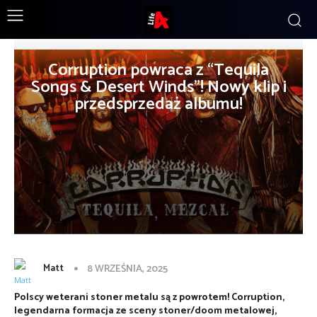
Corruption powraca z “Tequila
Songs & Desert Winds”! Nowy klip i
przedsprzedaż albumu!
Matt
8 WRZEŚNIA, 2025
Polscy weterani stoner metalu są z powrotem! Corruption,
legendarna formacja ze sceny stoner/doom metalowej,