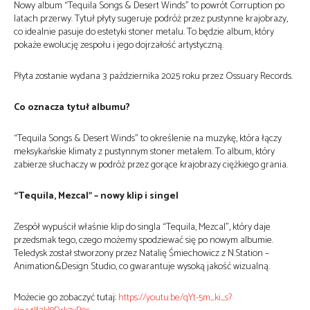
Nowy album “Tequila Songs & Desert Winds” to powrót Corruption po
latach przerwy. Tytuł płyty sugeruje podróż przez pustynne krajobrazy,
co idealnie pasuje do estetyki stoner metalu. To będzie album, który
pokaże ewolucję zespołu i jego dojrzałość artystyczną.
Płyta zostanie wydana 3 października 2025 roku przez Ossuary Records.
Co oznacza tytuł albumu?
“Tequila Songs & Desert Winds” to określenie na muzykę, która łączy
meksykańskie klimaty z pustynnym stoner metalem. To album, który
zabierze słuchaczy w podróż przez gorące krajobrazy ciężkiego grania.
“Tequila, Mezcal” – nowy klip i singel
Zespół wypuścił właśnie klip do singla “Tequila, Mezcal”, który daje
przedsmak tego, czego możemy spodziewać się po nowym albumie.
Teledysk został stworzony przez Natalię Śmiechowicz z N.Station –
Animation&Design Studio, co gwarantuje wysoką jakość wizualną.
Możecie go zobaczyć tutaj:
https://youtu.be/qYt-5m_ki_s?