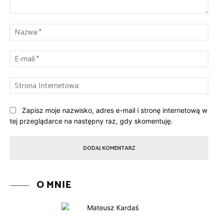
Komentarz:
Na
E-
mai
St
Int
Zapisz moje nazwisko, adres e-mail i stronę internetową w
tej przeglądarce na następny raz, gdy skomentuję.
O MNIE