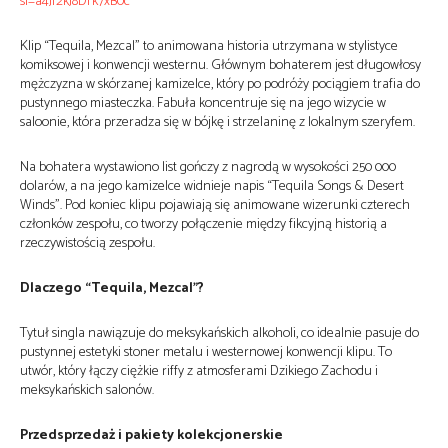
si=a4Jf2kJ8Drk7xB0c
Klip “Tequila, Mezcal” to animowana historia utrzymana w stylistyce
komiksowej i konwencji westernu. Głównym bohaterem jest długowłosy
mężczyzna w skórzanej kamizelce, który po podróży pociągiem trafia do
pustynnego miasteczka. Fabuła koncentruje się na jego wizycie w
saloonie, która przeradza się w bójkę i strzelaninę z lokalnym szeryfem.
Na bohatera wystawiono list gończy z nagrodą w wysokości 250 000
dolarów, a na jego kamizelce widnieje napis “Tequila Songs & Desert
Winds”. Pod koniec klipu pojawiają się animowane wizerunki czterech
członków zespołu, co tworzy połączenie między fikcyjną historią a
rzeczywistością zespołu.
Dlaczego “Tequila, Mezcal”?
Tytuł singla nawiązuje do meksykańskich alkoholi, co idealnie pasuje do
pustynnej estetyki stoner metalu i westernowej konwencji klipu. To
utwór, który łączy ciężkie riffy z atmosferami Dzikiego Zachodu i
meksykańskich salonów.
Przedsprzedaż i pakiety kolekcjonerskie