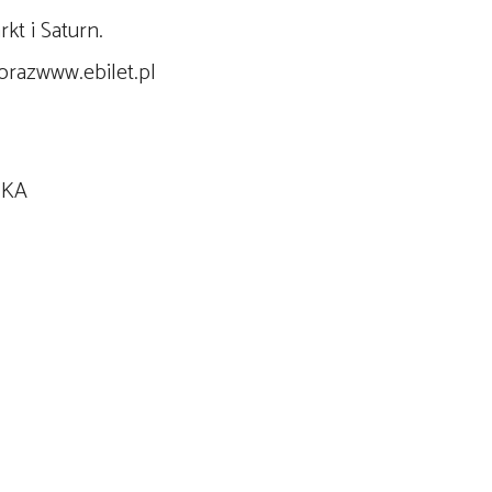
t i Saturn.
orazwww.ebilet.pl
 KA