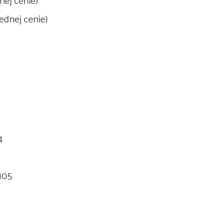
nej cenie)
ednej cenie)
4
 105