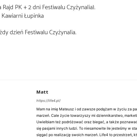
 Rajd PK + 2 dni Festiwalu Czyżynalia).
 Kawiarni Łupinka
żdy dzień Festiwalu Czyżynalia.
Matt
https://life4.pl/
Mam na imię Mateusz i od zawsze podążam w życiu za pasj
marzeń. Cale życie towarzyszy mi dziennikarstwo, market
Uwielbiam też podróżować oraz biegać, a także poznawa
się pasjami innych ludzi. To niesamowite ile jesteśmy w st
sięgać po realizację swoich marzeń. Life4 to przestrzeń, k