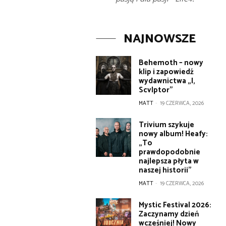
NAJNOWSZE
Behemoth – nowy
klip i zapowiedź
wydawnictwa „I,
Scvlptor”
MATT
-
19 CZERWCA, 2026
Trivium szykuje
nowy album! Heafy:
„To
prawdopodobnie
najlepsza płyta w
naszej historii”
MATT
-
19 CZERWCA, 2026
Mystic Festival 2026:
Zaczynamy dzień
wcześniej! Nowy