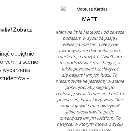
MATT
nalia! Zobacz
Mam na imię Mateusz i od zawsze
podążam w życiu za pasją i
realizacją marzeń. Cale życie
towarzyszy mi dziennikarstwo,
inąć obojętnie
marketing i muzyka. Uwielbiam
tórych na scenie
też podróżować oraz biegać, a
s wydarzenia
także poznawać i zachwycać
się pasjami innych ludzi. To
 studentów –
niesamowite ile jesteśmy w stanie
poświęcić, aby sięgać po
realizację swoich marzeń. Life4 to
przestrzeń, która łączy wszystkie
moje zajawki i ma pokazywać
jakie niesamowite pasje
towarzyszą innym ludziom. To
miejsce, w którym mowa o życiu
pasją i dla pasji - Life4.