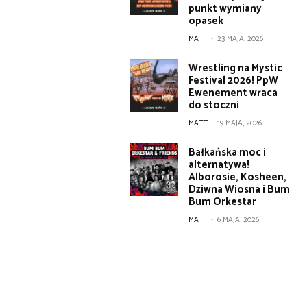
punkt wymiany
opasek
MATT
-
23 MAJA, 2026
Wrestling na Mystic
Festival 2026! PpW
Ewenement wraca
do stoczni
MATT
-
19 MAJA, 2026
Bałkańska moc i
alternatywa!
Alborosie, Kosheen,
Dziwna Wiosna i Bum
Bum Orkestar
MATT
-
6 MAJA, 2026