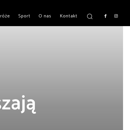
róże
Sport
O nas
Kontakt
szają