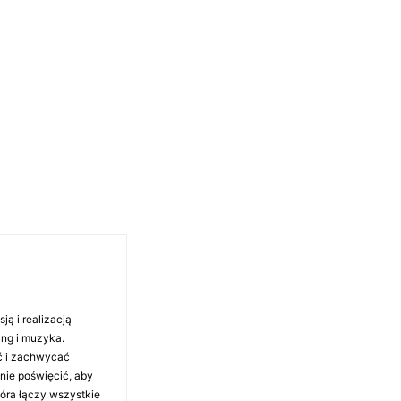
ą i realizacją
ing i muzyka.
ć i zachwycać
anie poświęcić, aby
tóra łączy wszystkie