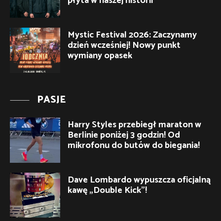
płyta w naszej historii”
Mystic Festival 2026: Zaczynamy
dzień wcześniej! Nowy punkt
wymiany opasek
PASJE
Harry Styles przebiegł maraton w
Berlinie poniżej 3 godzin! Od
mikrofonu do butów do biegania!
Dave Lombardo wypuszcza oficjalną
kawę „Double Kick”!