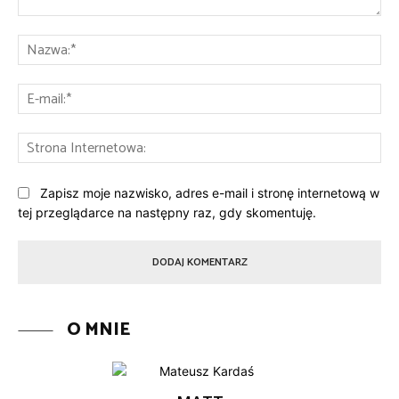
Komentarz:
Na
E-
mai
St
Int
Zapisz moje nazwisko, adres e-mail i stronę internetową w
tej przeglądarce na następny raz, gdy skomentuję.
O MNIE