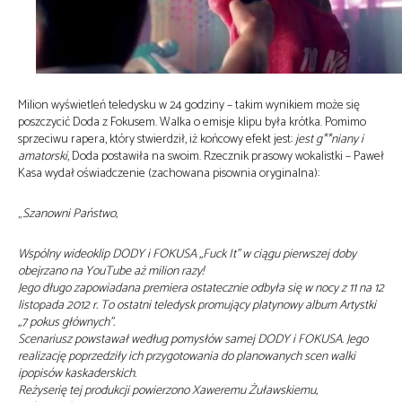
Milion wyświetleń teledysku w 24 godziny – takim wynikiem może się
poszczycić Doda z Fokusem. Walka o emisje klipu była krótka. Pomimo
sprzeciwu rapera, który stwierdził, iż końcowy efekt jest:
jest g**niany i
amatorski
, Doda postawiła na swoim. Rzecznik prasowy wokalistki – Paweł
Kasa wydał oświadczenie (zachowana pisownia oryginalna):
„
Szanowni Państwo,
Wspólny wideoklip DODY i FOKUSA „Fuck It” w ciągu pierwszej doby
obejrzano na YouTube aż milion razy!
Jego długo zapowiadana premiera ostatecznie odbyła się w nocy z 11 na 12
listopada 2012 r. To ostatni teledysk promujący platynowy album Artystki
„7 pokus głównych”.
Scenariusz powstawał według pomysłów samej DODY i FOKUSA. Jego
realizację poprzedziły ich przygotowania do planowanych scen walki
ipopisów kaskaderskich.
Reżyserię tej produkcji powierzono Xaweremu Żuławskiemu,