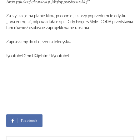
twórcygłośnej ekranizacji „Wojny polsko-ruskiej”
.”
Za stylizacje na planie klipu, podobnie jak przy poprzednim teledysku
„Twa energia”, odpowiadała ekipa Dirty Fingers Style. DODA przedstawia
tam również osobiście zaprojektowane ubrania.
Zapraszamy do obejrzenia teledysku:
{youtube}GmcUQjehtmE{/youtube}
Facebook