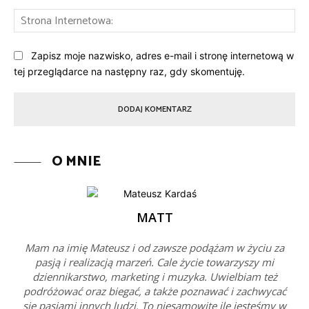
St
Int
Zapisz moje nazwisko, adres e-mail i stronę internetową w
tej przeglądarce na następny raz, gdy skomentuję.
O MNIE
MATT
Mam na imię Mateusz i od zawsze podążam w życiu za
pasją i realizacją marzeń. Cale życie towarzyszy mi
dziennikarstwo, marketing i muzyka. Uwielbiam też
podróżować oraz biegać, a także poznawać i zachwycać
się pasjami innych ludzi. To niesamowite ile jesteśmy w