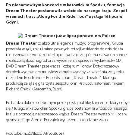
Po niesamowitym koncercie w katowickim Spodku, formacja
Dream Theater postanowiła wrócić do naszego kraju. Zespół
w ramach trasy „Along For the Ride Tour” wystąpi 14 lipca w
Gdyni.
Dream Theater
to absolutna legenda muzyki progresywnej. Grupa
powstała w 1985 roku i mimo pewnych rotacji w składzie do dziś działa
nieprzerwanie, wciąż koncertując i tworząc. Zespół ma na swoim koncie
niezliczoną ilość nagród oraz wyróżnień, a sprzedaż wydawnictw CD i
DVD Dream Theater przekracza liczbę 10 milionów. Dotychczasowy
dorobek wydawniczy muzyków zamyka wydany 24 września 2013 roku
nakładem Roadrunner Records album „Dream Theater”, którego
produkcją zajął się gitarzysta zespołu John Petrucci, natomiast miksem
Richard Chycki (Aerosmith, Rush).
Po bardzo dobrze odebranym przez polską publikę koncercie, który odbył
się 5 lutego w katowickim Spodku, grupa postanowiła wrócić do naszego
kraju z promocją najnowszego krążka. Dream Theater wystąpi 14 lipca w
gdyńskiej Ergo Arenie. Początek wydarzenia o godzinie 20:00.
{youtube}m_Zx3BzcUjA{/youtube}