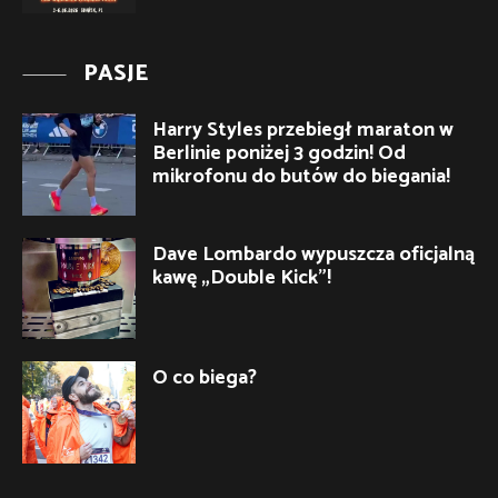
PASJE
Harry Styles przebiegł maraton w
Berlinie poniżej 3 godzin! Od
mikrofonu do butów do biegania!
Dave Lombardo wypuszcza oficjalną
kawę „Double Kick”!
O co biega?