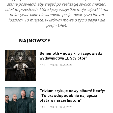
stanie poświęcić, aby sięgać po realizację swoich marzeń.
Life4 to przestrzeń, która łączy wszystkie moje zajawki i ma
pokazywać jakie niesamowite pasje towarzyszą innym
ludziom. To miejsce, w którym mowa o życiu pasją i dla
pasji - Life4.
NAJNOWSZE
Behemoth – nowy klip i zapowiedź
wydawnictwa „I, Scvlptor”
MATT
-
19 CZERWCA, 2026
Trivium szykuje nowy album! Heafy:
„To prawdopodobnie najlepsza
płyta w naszej historii”
MATT
-
19 CZERWCA, 2026