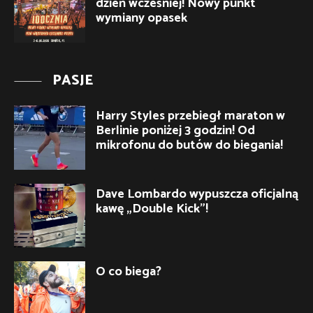
dzień wcześniej! Nowy punkt
wymiany opasek
PASJE
Harry Styles przebiegł maraton w
Berlinie poniżej 3 godzin! Od
mikrofonu do butów do biegania!
Dave Lombardo wypuszcza oficjalną
kawę „Double Kick”!
O co biega?