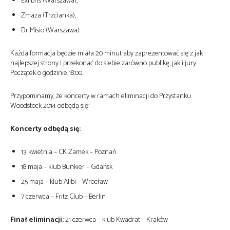
Exlibris (Warszawa),
Zmaza (Trzcianka),
Dr Misio (Warszawa).
Każda formacja będzie miała 20 minut aby zaprezentować się z jak
najlepszej strony i przekonać do siebie zarówno publikę, jak i jury.
Początek o godzinie 18:00.
Przypominamy, że koncerty w ramach eliminacji do Przystanku
Woodstock 2014 odbędą się:
Koncerty odbędą się:
13 kwietnia – CK Zamek – Poznań
18 maja – klub Bunkier – Gdańsk
25 maja – klub Alibi – Wrocław
7 czerwca – Fritz Club – Berlin
Finał eliminacji:
21 czerwca – klub Kwadrat – Kraków