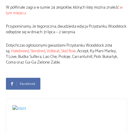
W półfinale zagra w sumie 24 zespołów, których listę można znaleźć
w
tym miejscu
.
Przypominamy, że tegoroczna, dwudziesta edycja Przystanku Woodstock
odbędzie się w dniach 31 lipca – 2 sierpnia.
Dotychczas ogłoszonymi gwiazdami Przystanku Woodstock 2014
są:
Hatebreed
,
Skindred
,
Volbeat
,
Skid Row
, Accept, Ky-Mani Marley,
T.Love, Budka Suflera, Lao Che, Protoje, Carrantuhill, Piotr Bukartyk,
Coma oraz Ga-Ga Zielone Żabki.
Facebook