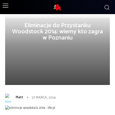
Eliminacje do Przystanku
Woodstock 2014: wiemy kto zagra
w Poznaniu
Matt
27 MARCA, 2014