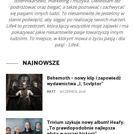
dziennikarstwo, marketing i muzyka. Uwielbiam też
podróżować oraz biegać, a także poznawać i zachwycać
się pasjami innych ludzi. To niesamowite ile jesteśmy w
stanie poświęcić, aby sięgać po realizację swoich marzeń.
Life4 to przestrzeń, która łączy wszystkie moje zajawki i ma
pokazywać jakie niesamowite pasje towarzyszą innym
ludziom. To miejsce, w którym mowa o życiu pasją i dla
pasji - Life4.
NAJNOWSZE
Behemoth – nowy klip i zapowiedź
wydawnictwa „I, Scvlptor”
MATT
-
19 CZERWCA, 2026
Trivium szykuje nowy album! Heafy:
„To prawdopodobnie najlepsza
płyta w naszej historii”