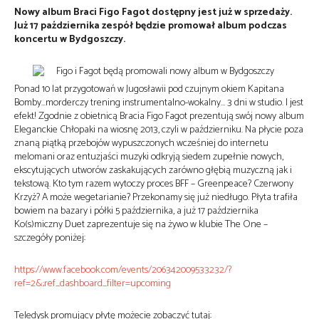
Nowy album Braci Figo Fagot dostępny jest już w sprzedaży.
Już 17 października zespół będzie promował album podczas
koncertu w Bydgoszczy.
Ponad 10 lat przygotowań w Jugosławii pod czujnym okiem Kapitana
Bomby…morderczy trening instrumentalno-wokalny… 3 dni w studio. I jest
efekt! Zgodnie z obietnicą Bracia Figo Fagot prezentują swój nowy album
Eleganckie Chłopaki na wiosnę 2013, czyli w październiku. Na płycie poza
znaną piątką przebojów wypuszczonych wcześniej do internetu
melomani oraz entuzjaści muzyki odkryją siedem zupełnie nowych,
ekscytujących utworów zaskakujących zarówno głębią muzyczną jak i
tekstową. Kto tym razem wytoczy proces BFF – Greenpeace? Czerwony
Krzyż? A może wegetarianie? Przekonamy się już niedługo. Płyta trafiła
bowiem na bazary i półki 5 października, a już 17 października
Ko(s)miczny Duet zaprezentuje się na żywo w klubie The One –
szczegóły poniżej:
https://www.facebook.com/events/206342009533232/?
ref=2&;ref_dashboard_filter=upcoming
Teledysk promujący płytę możecie zobaczyć tutaj: