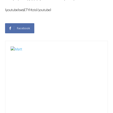
{youtube}sw9ETYHtzis{/youtube}
Facebook