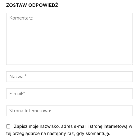
ZOSTAW ODPOWIEDŹ
Komentarz:
Na
E-
mai
St
Int
Zapisz moje nazwisko, adres e-mail i stronę internetową w
tej przeglądarce na następny raz, gdy skomentuję.