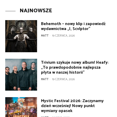
NAJNOWSZE
Behemoth – nowy klip i zapowiedź
wydawnictwa „I, Scvlptor”
MATT
-
19 CZERWCA, 2026
Trivium szykuje nowy album! Heafy:
„To prawdopodobnie najlepsza
płyta w naszej historii”
MATT
-
19 CZERWCA, 2026
Mystic Festival 2026: Zaczynamy
dzień wcześniej! Nowy punkt
wymiany opasek