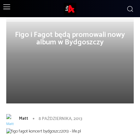
Figo i Fagot będą promowali nowy
album w Bydgoszczy
Matt
8 PAŹDZIERNIKA, 2013