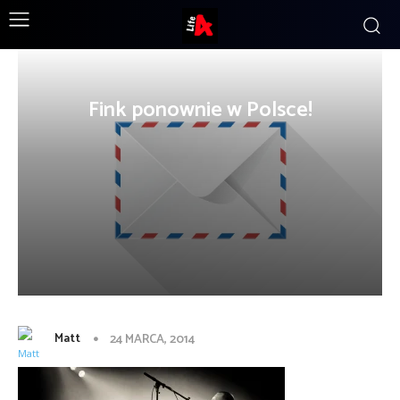
Fink ponownie w Polsce!
Matt
24 MARCA, 2014