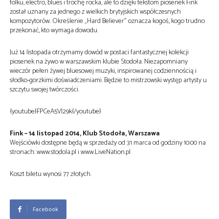
folku, electro, blues i trochę rocka, ale to dzięki tekstom piosenek Fink
został uznany za jednego z wielkich brytyjskich współczesnych
kompozytorów. Określenie „Hard Believer” oznacza kogoś, kogo trudno
przekonać, kto wymaga dowodu.
Już 14 listopada otrzymamy dowód w postaci fantastycznej kolekcji
piosenek na żywo w warszawskim klubie Stodoła. Niezapomniany
wieczór pełen żywej bluesowej muzyki, inspirowanej codziennością i
słodko-gorzkimi doświadczeniami. Będzie to mistrzowski występ artysty u
szczytu swojej twórczości.
{youtube}FPCeA5Vl29k{/youtube}
Fink – 14 listopad 2014, Klub Stodoła, Warszawa
Wejściówki dostępne będą w sprzedaży od 31 marca od godziny 10:00 na
stronach: www.stodola.pl i www.LiveNation.pl
Koszt biletu wynosi 77 złotych.
Facebook