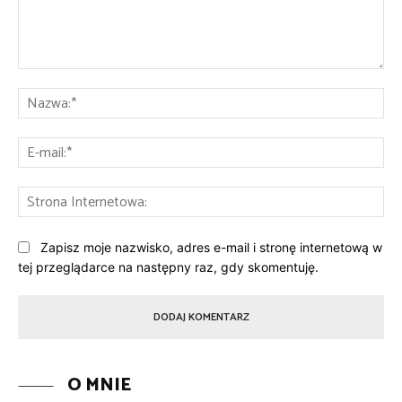
Komentarz:
Na
E-
mai
St
Int
Zapisz moje nazwisko, adres e-mail i stronę internetową w
tej przeglądarce na następny raz, gdy skomentuję.
O MNIE