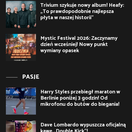
Trivium szykuje nowy album! Heafy:
„To prawdopodobnie najlepsza
płyta w naszej historii”
Mystic Festival 2026: Zaczynamy
dzień wcześniej! Nowy punkt
wymiany opasek
PASJE
Harry Styles przebiegł maraton w
Berlinie poniżej 3 godzin! Od
mikrofonu do butów do biegania!
Dave Lombardo wypuszcza oficjalną
kawę „Double Kick”!