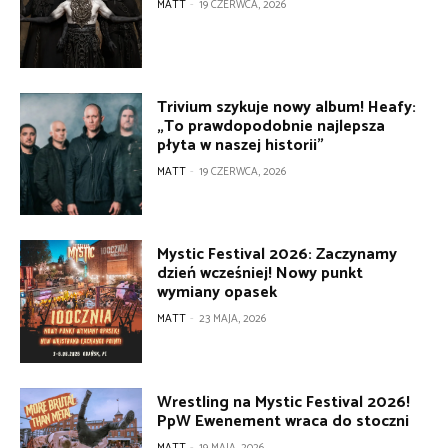
MATT
-
19 CZERWCA, 2026
Trivium szykuje nowy album! Heafy:
„To prawdopodobnie najlepsza
płyta w naszej historii”
MATT
-
19 CZERWCA, 2026
Mystic Festival 2026: Zaczynamy
dzień wcześniej! Nowy punkt
wymiany opasek
MATT
-
23 MAJA, 2026
Wrestling na Mystic Festival 2026!
PpW Ewenement wraca do stoczni
MATT
-
19 MAJA, 2026