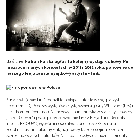
Dziś Live Nation Polska ogłosiło kolejny występ klubowy. Po
niezapomnianych koncertach w 2011 i 2012 roku, ponownie do
naszego kraju zawita wyjątkowy artysta – Fink.
Fink
, a właściwie Fin Greenall to brytyjski autor tekstów, gitarzysta,
producent i DJ. Podczas występów artystę wspierają Guy Whittaker (bas) i
Tim Thornton (perkusja). Najnowszy album muzyka został zatytułowany
„Hard Believer” i jest to pierwsze wydanie Fink z Ninja Tune Records
imprint R’COUP’D, wytwórni nowo utworzonej przez Greenalla.
Podobnie jak inne albumy Fink, najnowszy krążek obejmuje szeroki
zakres muzycznych gatunków. Na albumie usłyszeć można elementy