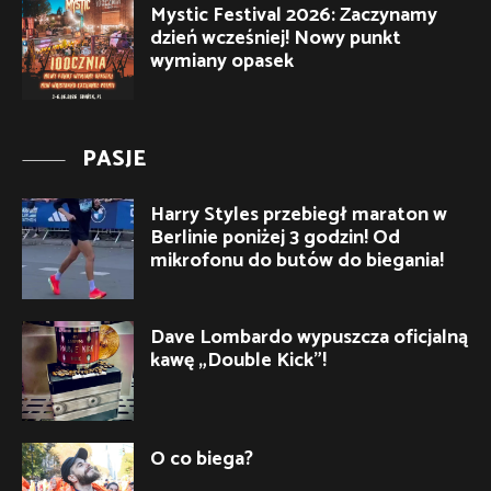
Mystic Festival 2026: Zaczynamy
dzień wcześniej! Nowy punkt
wymiany opasek
PASJE
Harry Styles przebiegł maraton w
Berlinie poniżej 3 godzin! Od
mikrofonu do butów do biegania!
Dave Lombardo wypuszcza oficjalną
kawę „Double Kick”!
O co biega?