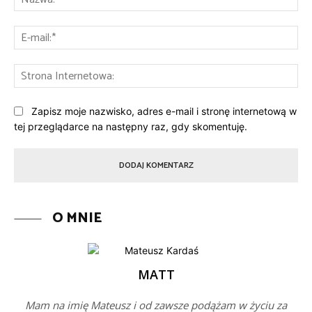
E-
mai
St
Int
Zapisz moje nazwisko, adres e-mail i stronę internetową w
tej przeglądarce na następny raz, gdy skomentuję.
O MNIE
MATT
Mam na imię Mateusz i od zawsze podążam w życiu za