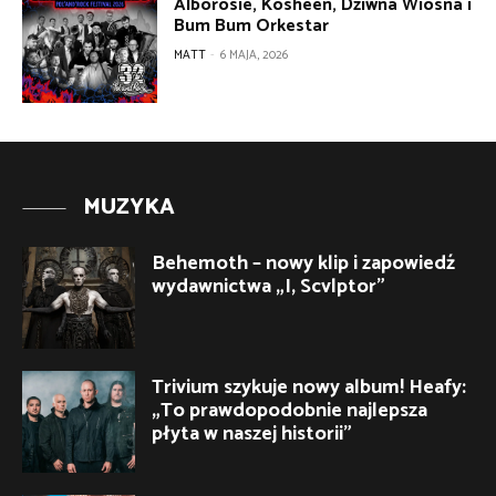
Alborosie, Kosheen, Dziwna Wiosna i
Bum Bum Orkestar
MATT
-
6 MAJA, 2026
MUZYKA
Behemoth – nowy klip i zapowiedź
wydawnictwa „I, Scvlptor”
Trivium szykuje nowy album! Heafy:
„To prawdopodobnie najlepsza
płyta w naszej historii”