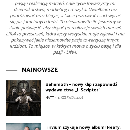
pasją i realizacją marzeń. Cale życie towarzyszy mi
dziennikarstwo, marketing i muzyka. Uwielbiam też
podróżować oraz biegać, a także poznawać i zachwycać
się pasjami innych ludzi. To niesamowite ile jesteśmy w
stanie poświęcić, aby sięgać po realizację swoich marzeń.
Life4 to przestrzeń, która łączy wszystkie moje zajawki i ma
pokazywać jakie niesamowite pasje towarzyszą innym
ludziom. To miejsce, w którym mowa o życiu pasją i dla
pasji - Life4.
NAJNOWSZE
Behemoth – nowy klip i zapowiedź
wydawnictwa „I, Scvlptor”
MATT
-
19 CZERWCA, 2026
Trivium szykuje nowy album! Heafy: