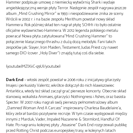
Hammer podpisuje umowę z niemiecką wytwórnią Shark i wydaje
angielskojęzyczną wersje płyty Terror. Następnie zespół nagrywa jeszcze
album „Mind Crushing Mirror” w 1993 i niespodziewanie znika ze sceny.
Wrócili w 2002 r. i na bazie zespołu Merithum powstał nowy skład
Hammera. Rok później skład ten nagrał płytę SCHH1 i to było ostatnie
oficjalne wydawnictwo Hammera. W 2012 legenda polskiego metalu
powraca! Nowa płyta zatytułowana”Mind Crushing Hammer” to
połączenie klasycznego thrashu z dużą dozą melodyki. Fani takich
zespołów jak: Slayer, Iron Maiden, Testament, Judas Priest czy nawet
samego DIO (cover „Holy Diver”) znajdą tutaj coś dla siebie.
{youtube}MZlXiiC-q9U{/youtube}
Dark End
– włoski zespół, powstał w 2006 roku z inicjatywy gitarzysty
Imajes i perkusisty Valentz, wkrótce dołączył do nich klawiszowiec
Antarktica, wtedy też skład zaczął grać pierwsze koncerty. Obecnie skład
stanowią: wokalista Animaes, gitarzyści Nothingness i Ashes, oraz basista
Specter. W 2007 roku nagrali swój pierwszy pełnometrażowy album
„Damned Woman And A Carcass” inspirowany Charlesa Baudelaire’a,
który zebrał bardzo pozytywne recnzje. W tym czasie występowali między
innymi z Marduk, Vader, Impaled Nazarene & Stormlord, Handful Of
Hate. Po nagraniu kolejnej płyty „Assasine” Dark End rozgrzewali publikę
przed Rotting Christ podczas europejskiej trasy, w kolejnych latach