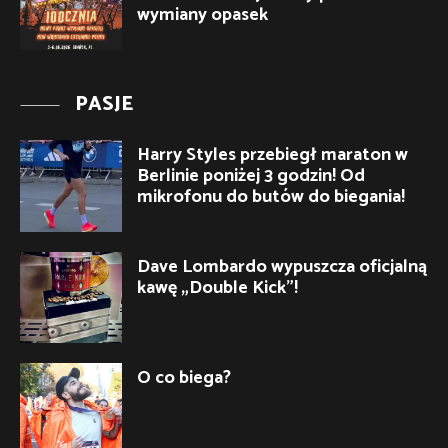
wymiany opasek
PASJE
Harry Styles przebiegł maraton w
Berlinie poniżej 3 godzin! Od
mikrofonu do butów do biegania!
Dave Lombardo wypuszcza oficjalną
kawę „Double Kick”!
O co biega?