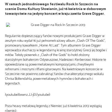
W ramach jednodniowego festiwalu Rock In Szczecin na
scenie Domu Kultury Słowianin, już 16 kwietnia w doborowym
towarzystwie na jedyny koncert w kraju zawita Grave Digger.
Regularnie dopieszczający fanów nowymi produkcjami Grave Digger w
zeszłym roku wydał 16 już pełnometrażowy album „Clash Of The Gods”,
promowany kawałkiem „Home At Last”. Tym albumem Grave Digger
wprowadza słuchaczy w legendarną krainę starożytnej Grecji jej bogów i
mitów. Teksty piosenek z „Clash of the Gods” to hołd złożony
starożytnym bohaterom Odyseuszowi, Hadesowi i Kerberoswi. Historie te
opowiedziane są powermetalowymi kompozycjami, chwytliwymi
refrenami i mocnymi riffami gitarowymi. Na kwietniowym koncercie w
Szczecinie nie powinno zabraknąć fanów charakterystycznego wokalu
Chrisa Boltendahla, powermetalowych hymnów o bohaterach i
legendach.
{youtube}bxwnz_LI-jE{/youtube}
Poza heavy metalową legendą z Niemiec już 6 kwietnia 2013 wystąpią
również: