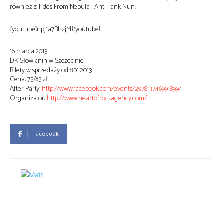
również z Tides From Nebula i Anti Tank Nun.
{youtube}npj1a7BhzjM{/youtube}
16 marca 2013
DK Słowianin w Szczecinie
Bilety w sprzedaży od 8.01.2013
Cena: 75/85 zł
After Party:
http://www.facebook.com/events/297813746991899/
Organizator:
http://www.heartofrockagency.com/
Facebook