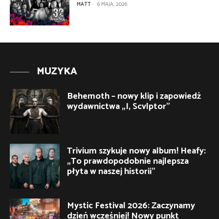
MATT
-
6 MAJA, 2026
MUZYKA
Behemoth – nowy klip i zapowiedź
wydawnictwa „I, Scvlptor”
Trivium szykuje nowy album! Heafy:
„To prawdopodobnie najlepsza
płyta w naszej historii”
Mystic Festival 2026: Zaczynamy
dzień wcześniej! Nowy punkt