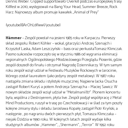
Dennis Weber. Cripped supportowało Overkill podczas europejskiej trasy
Killfest w 2010, występowali na Bang Your Head, Summer Breeze, Rock
Harz. Najnowszy album promuje kawałek „Animal of Prey”
{youtube}BArOhL6fIww{/youtube}
Hämmer
– Zespól powstał na jesieni 1985 roku w Karpaczu. Pierwszy
skład zespołu: Robert Köhler – wokal, gitarzyści Andrzej Szenajch i
Krzysztof Laska, Adam Leszczyński – bass oraz perkusitaTomasz Klimczak.
Pasmo sukcesów rozpoczęło się w styczniu 1986 od wygrania eliminacji
regionalnych Ogólnopolskiego Młodzieżowego Przeglądu Piosenki, gdzie
zespól doszedł do finału i otrzymał Nagrodę Dziennikarzy. W tym samym
roku zespół wziął udział w Festiwalu Muzyków Rockowych w Jarocinie,
którego został laureatem (jako jedyny zespół metalowy). W 1987 roku
nastąpiła zmiana składu i stylistyki muzycznej. Najpierw Jacka Osucha
zastąpił Robert Kuryś a potem Andrzeja Szenajcha – Maciej Sawicz. W
nowym składzie zespól wziął udział w “Metalmanii’87”. Plonem koncertu
była, wspólna z Destroyerem, płyta live. Zespól podjął współpracę z Metal
Mind Productions, ruszył w trasę po Czechosłowacji i w ślad za tym poszły
kolejne zmiany stylu i składu: Jarosława Kopałę zastąpił Piotr Kryński, a
następnie , po nagraniu dwóch pierwszych płyt, Tomasza Klimczaka –
niejaki Dzidzia w 1990 roku. W kolejnych latach zespół wydaje kilka
studyjnych albumów: „Hammer”, „Shermann”, „Terror”. W 1992 roku