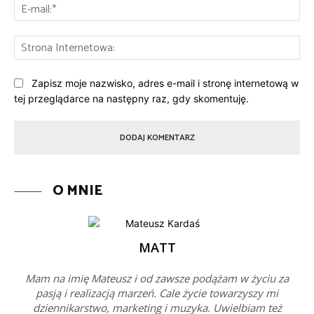
E-
mai
St
Int
Zapisz moje nazwisko, adres e-mail i stronę internetową w
tej przeglądarce na następny raz, gdy skomentuję.
O MNIE
MATT
Mam na imię Mateusz i od zawsze podążam w życiu za
pasją i realizacją marzeń. Cale życie towarzyszy mi
dziennikarstwo, marketing i muzyka. Uwielbiam też