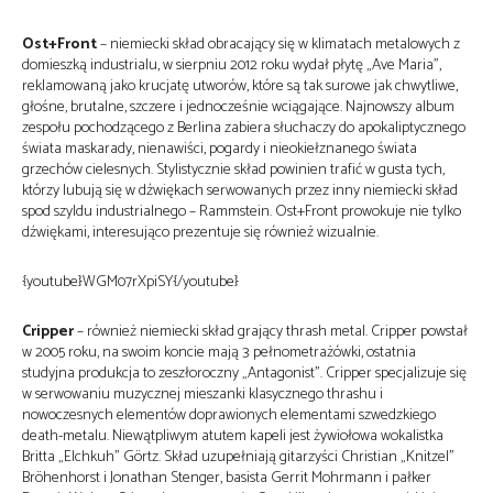
Ost+Front
– niemiecki skład obracający się w klimatach metalowych z
domieszką industrialu, w sierpniu 2012 roku wydał płytę „Ave Maria”,
reklamowaną jako krucjatę utworów, które są tak surowe jak chwytliwe,
głośne, brutalne, szczere i jednocześnie wciągające. Najnowszy album
zespołu pochodzącego z Berlina zabiera słuchaczy do apokaliptycznego
świata maskarady, nienawiści, pogardy i nieokiełznanego świata
grzechów cielesnych. Stylistycznie skład powinien trafić w gusta tych,
którzy lubują się w dźwiękach serwowanych przez inny niemiecki skład
spod szyldu industrialnego – Rammstein. Ost+Front prowokuje nie tylko
dźwiękami, interesująco prezentuje się również wizualnie.
{youtube}WGM07rXpiSY{/youtube}
Cripper
– również niemiecki skład grający thrash metal. Cripper powstał
w 2005 roku, na swoim koncie mają 3 pełnometrażówki, ostatnia
studyjna produkcja to zeszłoroczny „Antagonist”. Cripper specjalizuje się
w serwowaniu muzycznej mieszanki klasycznego thrashu i
nowoczesnych elementów doprawionych elementami szwedzkiego
death-metalu. Niewątpliwym atutem kapeli jest żywiołowa wokalistka
Britta „Elchkuh” Görtz. Skład uzupełniają gitarzyści Christian „Knitzel”
Bröhenhorst i Jonathan Stenger, basista Gerrit Mohrmann i pałker