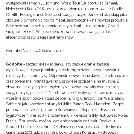
występowali ramach „Lux Mundi World Tour”, supportując Samael,
Melechesh i Keep Of Kalessin, a w zeszłym roku koncertowali z Cradle
Of Filth, Rotting Christ, God Seed. Swoją muzyke Dark End określają jako
obscure & symphonic horror metal, zeszłoroczna – najnowsza produkcja
Włochów parających się symfonicznym death – metalem to „Grand
Guignol – Book I”. W czasie koncertów na żywo stawiają na dość
ekscentryczną stylizację i teatralny show.
{youtube}AZaba174GY4{/youtube}
Godbite
– szczeciński skład serwujący ciężkie granie, będące
wypadkową fascynacji ambitnym rockiem, metalem progresywnym i
nieparzystą matematyką. Odpowiednio wyważone dawki melodii, ciężaru
oraz połamanej rytmiki gwarantują świeże spojrzenie na muzykę. Z
obszernej palety inspiracji wyłoniły się barwy i kształty tego, co chcą
swoją muzyką przekazać. Na ich twórczość wpłynęła zarówno muzyka
wcześniejszych pokoleń (Led Zeppelin, King Crimson, Tom Waits, Black
Sabbath) jak i współcześni artyści (Mike Patton, Tool, Mastodon). Zespół
pracował m.in. ze Zbigniewem Krzywańskim (Republika), Ryszardem
Sygitowiczem (Perfect) i Jarosławem Chilkiewiczem (My Riot, Sweet Noise,
Bracia). Z sukcesów można wymienić dotarcie do finału Festiwalu
Around the Rock 2012, Finał Olsztyńskiego Kortofestu 2012 i festiwalu
Generacja 2012, gdzie zagrali u boku Chasis i Kontrust, występowali