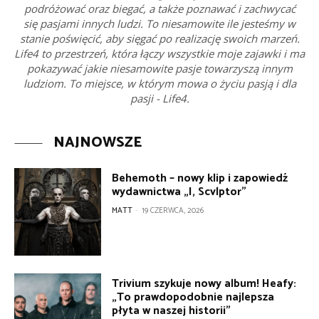
podróżować oraz biegać, a także poznawać i zachwycać
się pasjami innych ludzi. To niesamowite ile jesteśmy w
stanie poświęcić, aby sięgać po realizację swoich marzeń.
Life4 to przestrzeń, która łączy wszystkie moje zajawki i ma
pokazywać jakie niesamowite pasje towarzyszą innym
ludziom. To miejsce, w którym mowa o życiu pasją i dla
pasji - Life4.
NAJNOWSZE
Behemoth – nowy klip i zapowiedź
wydawnictwa „I, Scvlptor”
MATT
-
19 CZERWCA, 2026
Trivium szykuje nowy album! Heafy:
„To prawdopodobnie najlepsza
płyta w naszej historii”