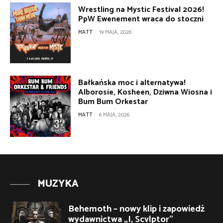
Wrestling na Mystic Festival 2026!
PpW Ewenement wraca do stoczni
MATT
-
19 MAJA, 2026
Bałkańska moc i alternatywa!
Alborosie, Kosheen, Dziwna Wiosna i
Bum Bum Orkestar
MATT
-
6 MAJA, 2026
MUZYKA
Behemoth – nowy klip i zapowiedź
wydawnictwa „I, Scvlptor”