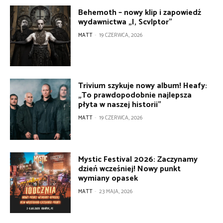
Behemoth – nowy klip i zapowiedź
wydawnictwa „I, Scvlptor”
MATT
-
19 CZERWCA, 2026
Trivium szykuje nowy album! Heafy:
„To prawdopodobnie najlepsza
płyta w naszej historii”
MATT
-
19 CZERWCA, 2026
Mystic Festival 2026: Zaczynamy
dzień wcześniej! Nowy punkt
wymiany opasek
MATT
-
23 MAJA, 2026