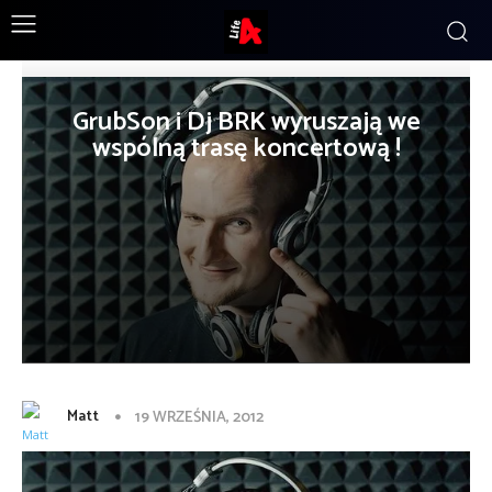
GrubSon i Dj BRK wyruszają we
wspólną trasę koncertową !
Matt
19 WRZEŚNIA, 2012