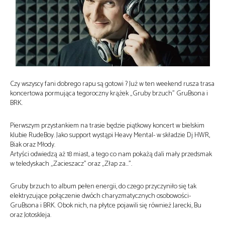
Czy wszyscy fani dobrego rapu są gotowi ? Już w ten weekend rusza trasa
koncertowa pormująca tegoroczny krążek „Gruby brzuch” GruBsona i
BRK.
Pierwszym przystankiem na trasie będzie piątkowy koncert w bielskim
klubie RudeBoy. Jako support wystąpi Heavy Mental- w składzie Dj HWR,
Biak oraz Młody.
Artyści odwiedzą aż 18 miast, a tego co nam pokażą dali mały przedsmak
w teledyskach „Zacieszacz” oraz „Złap za…”.
Gruby brzuch to album pełen energii, do czego przyczyniło się tak
elektryzujące połączenie dwóch charyzmatycznych osobowości-
GruBsona i BRK. Obok nich, na płytce pojawili się również Jarecki, Bu
oraz Jotoskleja.