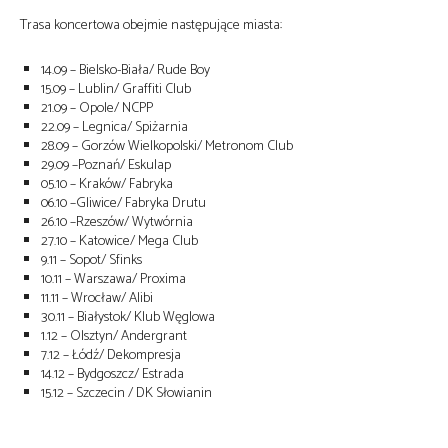
Trasa koncertowa obejmie następujące miasta:
14.09 – Bielsko-Biała/ Rude Boy
15.09 – Lublin/ Graffiti Club
21.09 – Opole/ NCPP
22.09 – Legnica/ Spiżarnia
28.09 – Gorzów Wielkopolski/ Metronom Club
29.09 –Poznań/ Eskulap
05.10 – Kraków/ Fabryka
06.10 –Gliwice/ Fabryka Drutu
26.10 –Rzeszów/ Wytwórnia
27.10 – Katowice/ Mega Club
9.11 – Sopot/ Sfinks
10.11 – Warszawa/ Proxima
11.11 – Wrocław/ Alibi
30.11 – Białystok/ Klub Węglowa
1.12 – Olsztyn/ Andergrant
7.12 – Łódź/ Dekompresja
14.12 – Bydgoszcz/ Estrada
15.12 – Szczecin / DK Słowianin