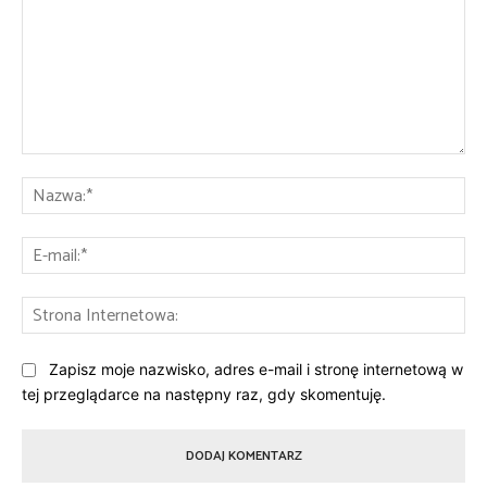
Komentarz:
Na
E-
mai
St
Int
Zapisz moje nazwisko, adres e-mail i stronę internetową w
tej przeglądarce na następny raz, gdy skomentuję.