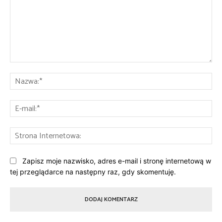
Komentarz:
Na
E-
mai
St
Int
Zapisz moje nazwisko, adres e-mail i stronę internetową w
tej przeglądarce na następny raz, gdy skomentuję.