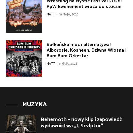
Wrestling na Mystic Festival 2026!
PpW Ewenement wraca do stoczni
MATT
-
19 MAJA, 2026
Bałkańska moc i alternatywa!
Alborosie, Kosheen, Dziwna Wiosna i
Bum Bum Orkestar
MATT
-
6 MAJA, 2026
MUZYKA
Behemoth – nowy klip i zapowiedź
wydawnictwa „I, Scvlptor”