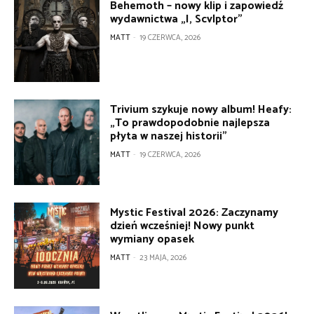
Behemoth – nowy klip i zapowiedź
wydawnictwa „I, Scvlptor”
MATT
-
19 CZERWCA, 2026
Trivium szykuje nowy album! Heafy:
„To prawdopodobnie najlepsza
płyta w naszej historii”
MATT
-
19 CZERWCA, 2026
Mystic Festival 2026: Zaczynamy
dzień wcześniej! Nowy punkt
wymiany opasek
MATT
-
23 MAJA, 2026