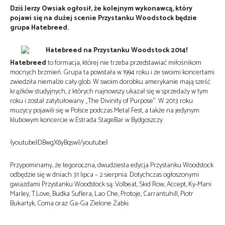
Dziś Jerzy Owsiak ogłosił, że kolejnym wykonawcą, który
pojawi się na dużej scenie Przystanku Woodstock będzie
grupa Hatebreed.
Hatebreed
to formacja, której nie trzeba przedstawiać miłośnikom
mocnych brzmień. Grupa ta powstała w 1994 roku i ze swoimi koncertami
zwiedziła niemalże cały glob. W swoim dorobku amerykanie mają sześć
krążków studyjnych, z których najnowszy ukazał się w sprzedaży w tym
roku i został zatytułowany „The Divinity of Purpose”. W 2013 roku
muzycy pojawili się w Polsce podczas Metal Fest, a także na jedynym
klubowym koncercie w Estrada StageBar w Bydgoszczy.
{youtube}DBwgX8yBqsw{/youtube}
Przypominamy, że tegoroczna, dwudziesta edycja Przystanku Woodstock
odbędzie się w dniach 31 lipca – 2 sierpnia. Dotychczas ogłoszonymi
gwiazdami Przystanku Woodstock są: Volbeat, Skid Row, Accept, Ky-Mani
Marley, T.Love, Budka Suflera, Lao Che, Protoje, Carrantuhill, Piotr
Bukartyk, Coma oraz Ga-Ga Zielone Żabki.