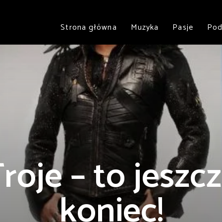
Strona główna
Muzyka
Pasje
Pod
roje – to jeszc
koniec!