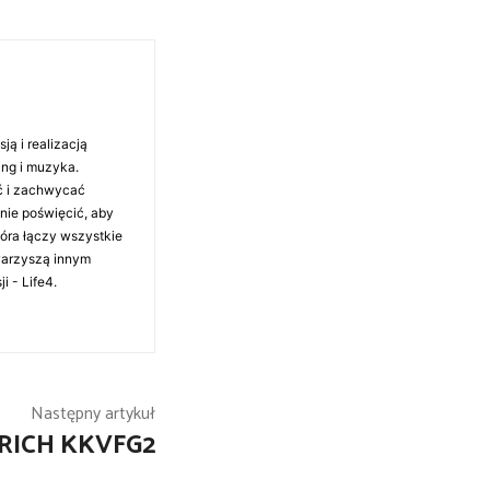
ą i realizacją
ing i muzyka.
ć i zachwycać
anie poświęcić, aby
tóra łączy wszystkie
warzyszą innym
i - Life4.
Następny artykuł
.RICH KKVFG2