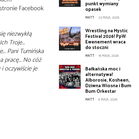
punkt wymiany
 stronie Facebook
opasek
MATT
-
23 MAJA, 2026
Wrestling na Mystic
się niezwykłą
Festival 2026! PpW
Ich Troje…
Ewenement wraca
do stoczni
ze… Pani Tumińska
MATT
-
19 MAJA, 2026
 ma pracę… No cóż
i oczywiście je
Bałkańska moc i
alternatywa!
Alborosie, Kosheen,
Dziwna Wiosna i Bum
Bum Orkestar
MATT
-
6 MAJA, 2026