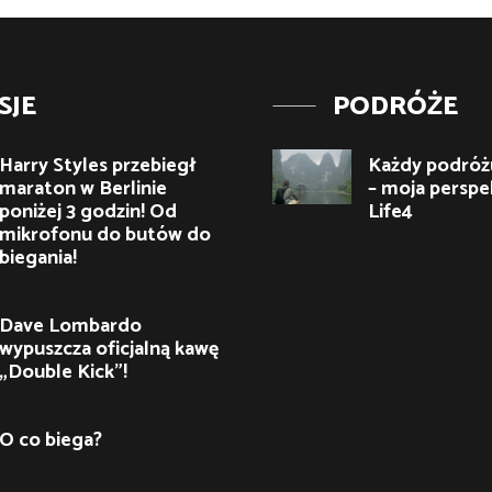
SJE
PODRÓŻE
Harry Styles przebiegł
Każdy podróżu
maraton w Berlinie
– moja perspe
poniżej 3 godzin! Od
Life4
mikrofonu do butów do
biegania!
Dave Lombardo
wypuszcza oficjalną kawę
„Double Kick”!
O co biega?