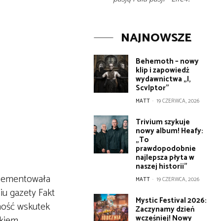
NAJNOWSZE
Behemoth – nowy
klip i zapowiedź
wydawnictwa „I,
Scvlptor”
MATT
-
19 CZERWCA, 2026
Trivium szykuje
nowy album! Heafy:
„To
prawdopodobnie
najlepsza płyta w
naszej historii”
zdementowała
MATT
-
19 CZERWCA, 2026
iu gazety Fakt
Mystic Festival 2026:
lność wskutek
Zaczynamy dzień
wcześniej! Nowy
ckiem