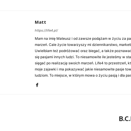
Matt
https://life4.pl/
Mam na imię Mateusz i od zawsze podążam w życiu za pasj
marzeń. Cale życie towarzyszy mi dziennikarstwo, market
Uwielbiam też podróżować oraz biegać, a także poznawa
się pasjami innych ludzi. To niesamowite ile jesteśmy w st
sięgać po realizację swoich marzeń. Life4 to przestrzeń, k
moje zajawki i ma pokazywać jakie niesamowite pasje to
ludziom. To miejsce, w którym mowa o życiu pasją i dla pasj
B.C