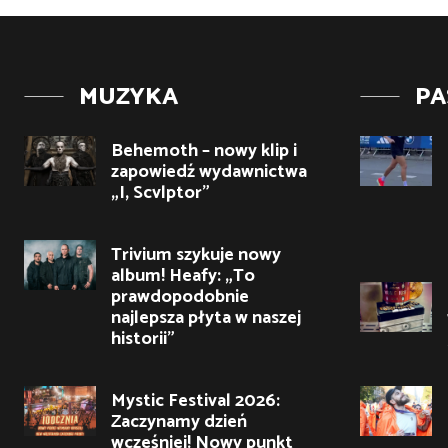
MUZYKA
PA
Behemoth – nowy klip i
zapowiedź wydawnictwa
„I, Scvlptor”
Trivium szykuje nowy
album! Heafy: „To
prawdopodobnie
najlepsza płyta w naszej
historii”
Mystic Festival 2026:
Zaczynamy dzień
wcześniej! Nowy punkt