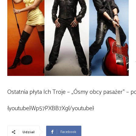
Ostatnia płyta Ich Troje – „Ósmy obcy pasażer” – p
{youtube}Wp57PXBB7Xg{/youtube}
Facebook
Udział