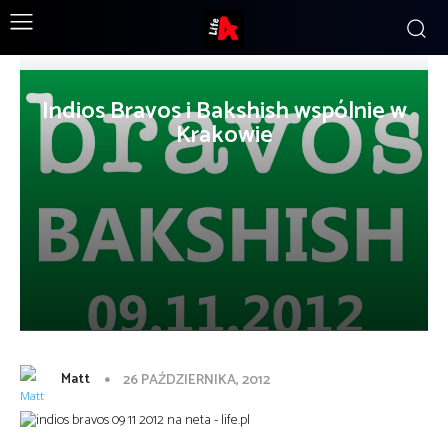
Indios Bravos i Bakshish wspólnie w
Krakowie
Matt
26 PAŹDZIERNIKA, 2012