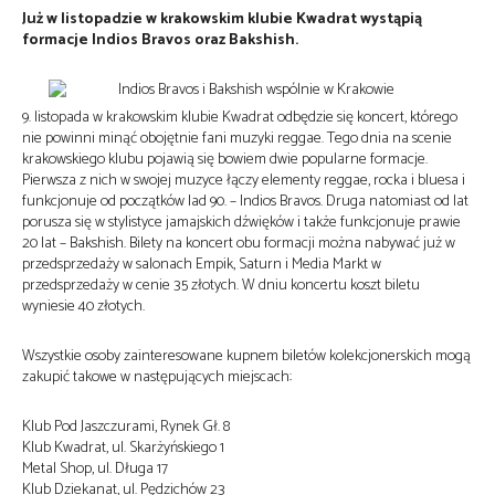
Już w listopadzie w krakowskim klubie Kwadrat wystąpią
formacje Indios Bravos oraz Bakshish.
9. listopada w krakowskim klubie Kwadrat odbędzie się koncert, którego
nie powinni minąć obojętnie fani muzyki reggae. Tego dnia na scenie
krakowskiego klubu pojawią się bowiem dwie popularne formacje.
Pierwsza z nich w swojej muzyce łączy elementy reggae, rocka i bluesa i
funkcjonuje od początków lad 90. – Indios Bravos. Druga natomiast od lat
porusza się w stylistyce jamajskich dźwięków i także funkcjonuje prawie
20 lat – Bakshish. Bilety na koncert obu formacji można nabywać już w
przedsprzedaży w salonach Empik, Saturn i Media Markt w
przedsprzedaży w cenie 35 złotych. W dniu koncertu koszt biletu
wyniesie 40 złotych.
Wszystkie osoby zainteresowane kupnem biletów kolekcjonerskich mogą
zakupić takowe w następujących miejscach:
Klub Pod Jaszczurami, Rynek Gł. 8
Klub Kwadrat, ul. Skarżyńskiego 1
Metal Shop, ul. Długa 17
Klub Dziekanat, ul. Pędzichów 23