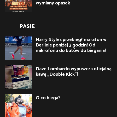
wymiany opasek
PASJE
Harry Styles przebiegł maraton w
Berlinie poniżej 3 godzin! Od
mikrofonu do butów do biegania!
Dave Lombardo wypuszcza oficjalną
kawę „Double Kick”!
O co biega?