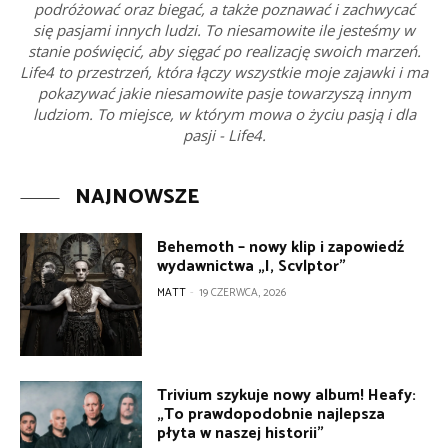
podróżować oraz biegać, a także poznawać i zachwycać
się pasjami innych ludzi. To niesamowite ile jesteśmy w
stanie poświęcić, aby sięgać po realizację swoich marzeń.
Life4 to przestrzeń, która łączy wszystkie moje zajawki i ma
pokazywać jakie niesamowite pasje towarzyszą innym
ludziom. To miejsce, w którym mowa o życiu pasją i dla
pasji - Life4.
NAJNOWSZE
Behemoth – nowy klip i zapowiedź
wydawnictwa „I, Scvlptor”
MATT
-
19 CZERWCA, 2026
Trivium szykuje nowy album! Heafy:
„To prawdopodobnie najlepsza
płyta w naszej historii”