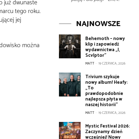
o już dwunaste
marcu tego roku.
jącej jej
NAJNOWSZE
Behemoth – nowy
widowisko można
klip i zapowiedź
wydawnictwa „I,
Scvlptor”
MATT
-
19 CZERWCA, 2026
Trivium szykuje
nowy album! Heafy:
„To
prawdopodobnie
najlepsza płyta w
naszej historii”
MATT
-
19 CZERWCA, 2026
Mystic Festival 2026:
Zaczynamy dzień
wcześniej! Nowy