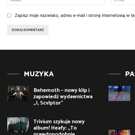
Zapisz moje nazwisko, adres e-mail i stronę internetową w t
MUZYKA
PA
Behemoth – nowy klip i
zapowiedź wydawnictwa
„I, Scvlptor”
Trivium szykuje nowy
album! Heafy: „To
prawdopodobnie