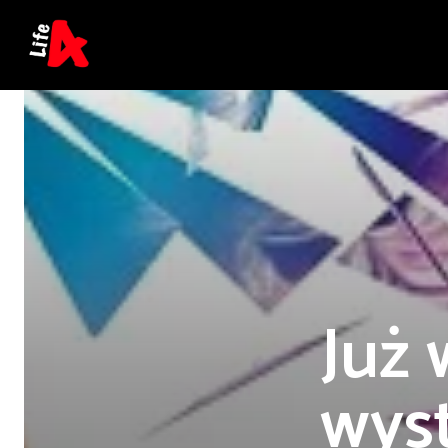
Już
wys