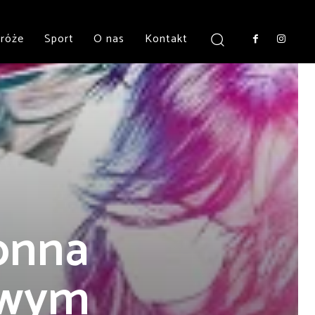
róże
Sport
O nas
Kontakt
onna
owym