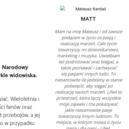
MATT
Mam na imię Mateusz i od zawsze
podążam w życiu za pasją i
realizacją marzeń. Cale życie
towarzyszy mi dziennikarstwo,
marketing i muzyka. Uwielbiam
też podróżować oraz biegać, a
on Narodowy
także poznawać i zachwycać
ykle widowiska.
się pasjami innych ludzi. To
niesamowite ile jesteśmy w stanie
poświęcić, aby sięgać po
realizację swoich marzeń. Life4 to
ać. Wieloletnia i
przestrzeń, która łączy wszystkie
moje zajawki i ma pokazywać
ci fanów oraz
jakie niesamowite pasje
t przebojów, a jej
towarzyszą innym ludziom. To
ło w przypadku
miejsce, w którym mowa o życiu
pasją i dla pasji - Life4.