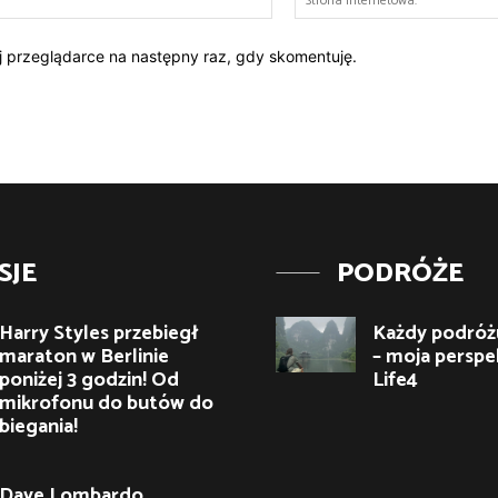
mail:*
ej przeglądarce na następny raz, gdy skomentuję.
SJE
PODRÓŻE
Harry Styles przebiegł
Każdy podróżu
maraton w Berlinie
– moja perspe
poniżej 3 godzin! Od
Life4
mikrofonu do butów do
biegania!
Dave Lombardo