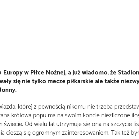
a Europy w Piłce Nożnej, a już wiadomo, że Stadi
ły się nie tylko mecze piłkarskie ale także niezw
donny.
azda, której z pewnością nikomu nie trzeba przedstawi
ana królowa popu ma na swoim koncie niezliczone iloś
 świecie. Od wielu lat utrzymuje się ona na szczycie lis
nia cieszą się ogromnym zainteresowaniem. Tak też by