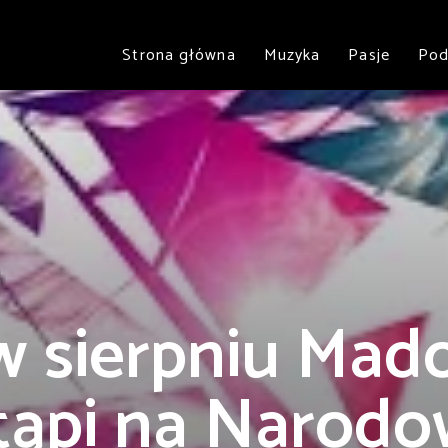
Strona główna
Muzyka
Pasje
Pod
 w sierpniu Mad
tąpi na Narod