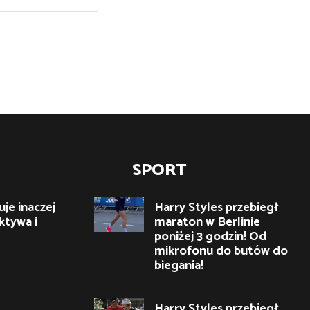
Internetowa:
SPORT
je inaczej
Harry Styles przebiegł
ktywa i
maraton w Berlinie
poniżej 3 godzin! Od
mikrofonu do butów do
biegania!
Harry Styles przebiegł