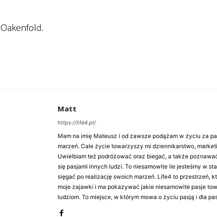
 Oakenfold.
Matt
https://life4.pl/
Mam na imię Mateusz i od zawsze podążam w życiu za pasj
marzeń. Cale życie towarzyszy mi dziennikarstwo, market
Uwielbiam też podróżować oraz biegać, a także poznawa
się pasjami innych ludzi. To niesamowite ile jesteśmy w st
sięgać po realizację swoich marzeń. Life4 to przestrzeń, k
moje zajawki i ma pokazywać jakie niesamowite pasje to
ludziom. To miejsce, w którym mowa o życiu pasją i dla pasj