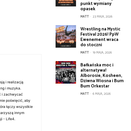
punkt wymiany
opasek
MATT
-
23 MAJA, 2026
Wrestling na Mystic
Festival 2026! PpW
Ewenement wraca
do stoczni
MATT
-
19 MAJA, 2026
Bałkańska moc i
alternatywa!
Alborosie, Kosheen,
Dziwna Wiosna i Bum
ą i realizacją
Bum Orkestar
ing i muzyka.
MATT
-
6 MAJA, 2026
ć i zachwycać
anie poświęcić, aby
tóra łączy wszystkie
warzyszą innym
i - Life4.