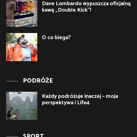
Dave Lombardo wypuszcza oficjalną
kawę „Double Kick”!
O co biega?
PODRÓŻE
Każdy podróżuje inaczej – moja
perspektywa i Life4
SPORT