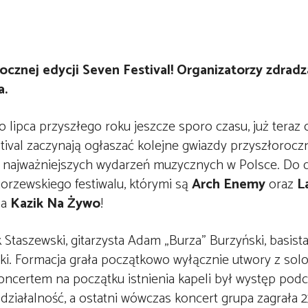
ocznej edycji Seven Festival! Organizatorzy zdradz
a.
o lipca przyszłego roku jeszcze sporo czasu, już teraz 
tival zaczynają ogłaszać kolejne gwiazdy przyszłoroczn
 najważniejszych wydarzeń muzycznych w Polsce. Do 
orzewskiego festiwalu, którymi są
Arch Enemy
oraz
L
pa
Kazik Na Żywo
!
 Staszewski, gitarzysta Adam „Burza” Burzyński, basist
ski. Formacja grała początkowo wyłącznie utwory z so
koncertem na początku istnienia kapeli był występ podc
działalność, a ostatni wówczas koncert grupa zagrała 