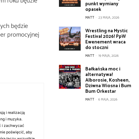
tym roku będzie
punkt wymiany
opasek
MATT
-
23 MAJA, 2026
rych będzie
Wrestling na Mystic
per promocyjnej
Festival 2026! PpW
Ewenement wraca
do stoczni
MATT
-
19 MAJA, 2026
Bałkańska moc i
alternatywa!
Alborosie, Kosheen,
Dziwna Wiosna i Bum
Bum Orkestar
MATT
-
6 MAJA, 2026
ą i realizacją
ing i muzyka.
ć i zachwycać
anie poświęcić, aby
tóra łączy wszystkie