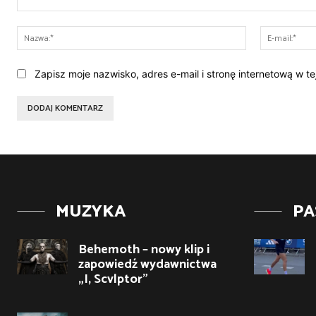
Komentarz:
Nazwa:*
Zapisz moje nazwisko, adres e-mail i stronę internetową w t
MUZYKA
PA
Behemoth – nowy klip i
zapowiedź wydawnictwa
„I, Scvlptor”