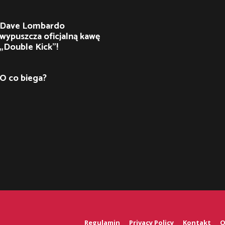
Dave Lombardo
wypuszcza oficjalną kawę
„Double Kick”!
O co biega?
Regulamin
Privacy Policy
Kontakt
O