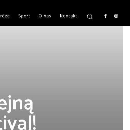
róże
Sport
O nas
Kontakt
ejną
ival!