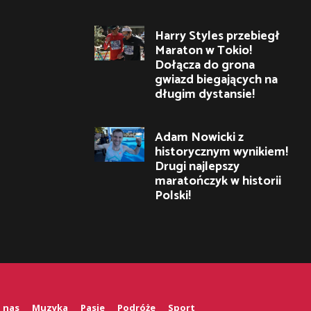
Harry Styles przebiegł
Maraton w Tokio!
Dołącza do grona
gwiazd biegających na
długim dystansie!
Adam Nowicki z
historycznym wynikiem!
Drugi najlepszy
maratończyk w historii
Polski!
 nas
Muzyka
Pasje
Podróże
Sport