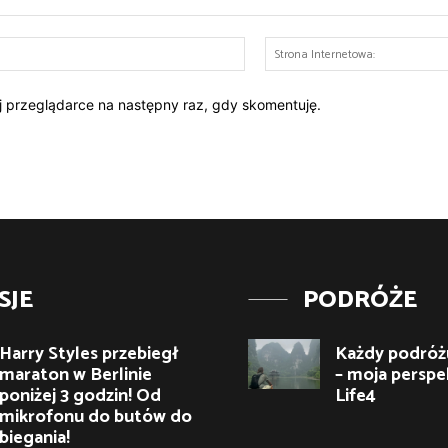
E-
mail:*
ej przeglądarce na następny raz, gdy skomentuję.
SJE
PODRÓŻE
Harry Styles przebiegł
Każdy podróżu
maraton w Berlinie
– moja perspe
poniżej 3 godzin! Od
Life4
mikrofonu do butów do
biegania!