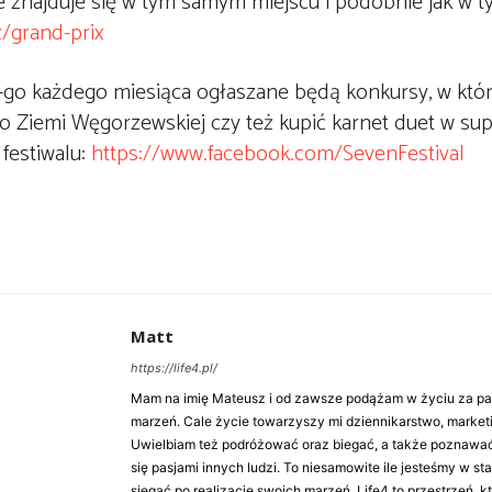
e znajduje się w tym samym miejscu i podobnie jak w 
x/grand-prix
 15-go każdego miesiąca ogłaszane będą konkursy, w któ
o Ziemi Węgorzewskiej czy też kupić karnet duet w su
festiwalu:
https://www.facebook.com/SevenFestival
Matt
https://life4.pl/
Mam na imię Mateusz i od zawsze podążam w życiu za pasj
marzeń. Cale życie towarzyszy mi dziennikarstwo, market
Uwielbiam też podróżować oraz biegać, a także poznawa
się pasjami innych ludzi. To niesamowite ile jesteśmy w st
sięgać po realizację swoich marzeń. Life4 to przestrzeń, k