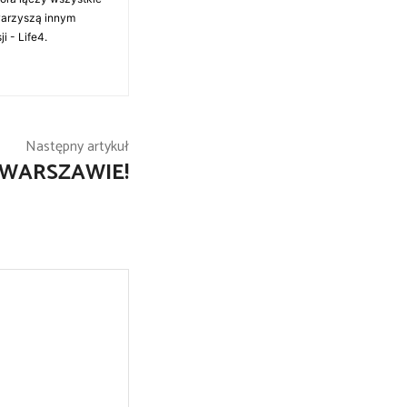
warzyszą innym
i - Life4.
Następny artykuł
 WARSZAWIE!