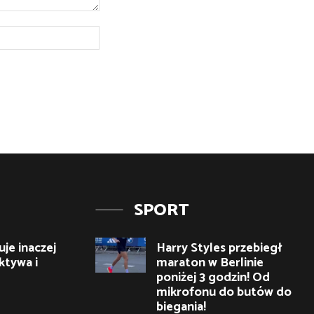
Strona
Internetowa:
SPORT
je inaczej
Harry Styles przebiegł
ktywa i
maraton w Berlinie
poniżej 3 godzin! Od
mikrofonu do butów do
biegania!