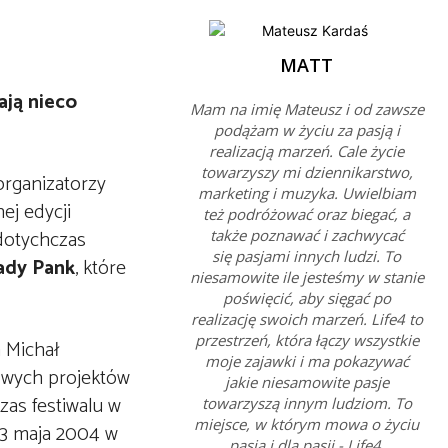
MATT
ają nieco
Mam na imię Mateusz i od zawsze
podążam w życiu za pasją i
realizacją marzeń. Cale życie
towarzyszy mi dziennikarstwo,
organizatorzy
marketing i muzyka. Uwielbiam
ej edycji
też podróżować oraz biegać, a
dotychczas
także poznawać i zachwycać
się pasjami innych ludzi. To
ady Pank
, które
niesamowite ile jesteśmy w stanie
poświęcić, aby sięgać po
realizację swoich marzeń. Life4 to
przestrzeń, która łączy wszystkie
a Michał
moje zajawki i ma pokazywać
lowych projektów
jakie niesamowite pasje
zas festiwalu w
towarzyszą innym ludziom. To
miejsce, w którym mowa o życiu
23 maja 2004 w
pasją i dla pasji - Life4.