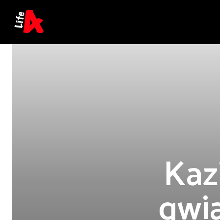
Kaz
gwia