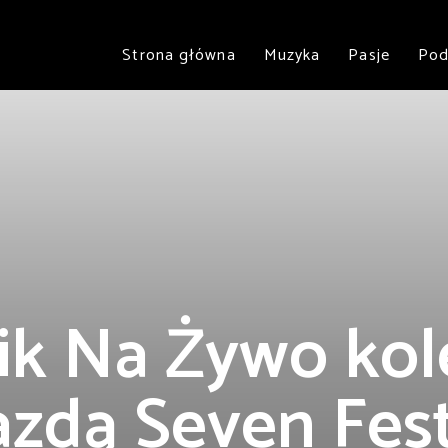
Strona główna
Muzyka
Pasje
Pod
ik Na Żywo kol
zdą Seven Fest