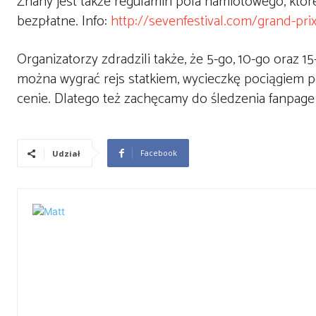
Znany jest także regulamin pola namiotowego, któr
bezpłatne. Info:
http://sevenfestival.com/grand-pri
Organizatorzy zdradzili także, że 5-go, 10-go oraz
można wygrać rejs statkiem, wycieczkę pociągiem p
cenie. Dlatego też zachęcamy do śledzenia fanpage 
Facebook
Udział