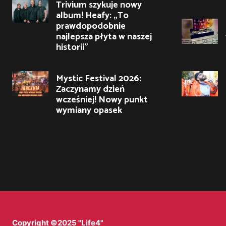
Trivium szykuje nowy
album! Heafy: „To
prawdopodobnie
najlepsza płyta w naszej
historii”
Mystic Festival 2026:
Zaczynamy dzień
wcześniej! Nowy punkt
wymiany opasek
Copyright ©2025 "Life4"