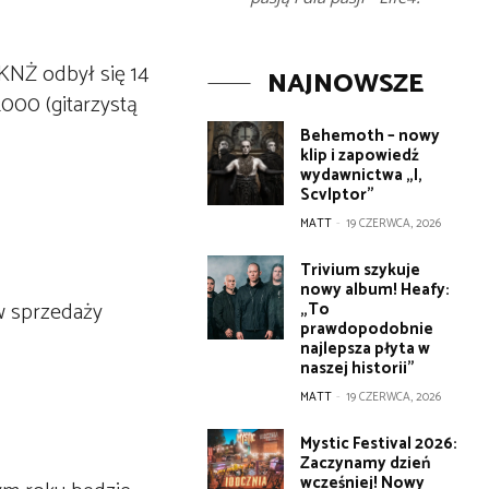
 KNŻ odbył się 14
NAJNOWSZE
000 (gitarzystą
Behemoth – nowy
klip i zapowiedź
wydawnictwa „I,
Scvlptor”
MATT
-
19 CZERWCA, 2026
Trivium szykuje
nowy album! Heafy:
w sprzedaży
„To
prawdopodobnie
najlepsza płyta w
naszej historii”
MATT
-
19 CZERWCA, 2026
Mystic Festival 2026:
Zaczynamy dzień
wcześniej! Nowy